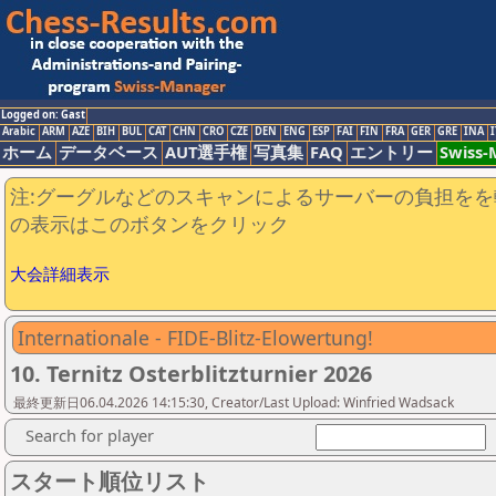
Logged on: Gast
Arabic
ARM
AZE
BIH
BUL
CAT
CHN
CRO
CZE
DEN
ENG
ESP
FAI
FIN
FRA
GER
GRE
INA
I
ホーム
データベース
AUT選手権
写真集
FAQ
エントリー
Swiss
注:グーグルなどのスキャンによるサーバーの負担をを
の表示はこのボタンをクリック
大会詳細表示
Internationale - FIDE-Blitz-Elowertung!
10. Ternitz Osterblitzturnier 2026
最終更新日06.04.2026 14:15:30, Creator/Last Upload: Winfried Wadsack
Search for player
スタート順位リスト