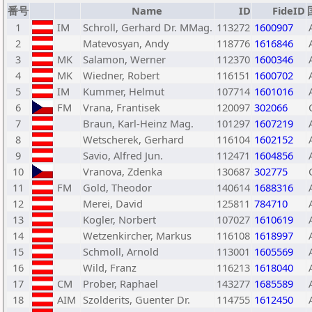
番号
Name
ID
FideID
1
IM
Schroll, Gerhard Dr. MMag.
113272
1600907
2
Matevosyan, Andy
118776
1616846
3
MK
Salamon, Werner
112370
1600346
4
MK
Wiedner, Robert
116151
1600702
5
IM
Kummer, Helmut
107714
1601016
6
FM
Vrana, Frantisek
120097
302066
7
Braun, Karl-Heinz Mag.
101297
1607219
8
Wetscherek, Gerhard
116104
1602152
9
Savio, Alfred Jun.
112471
1604856
10
Vranova, Zdenka
130687
302775
11
FM
Gold, Theodor
140614
1688316
12
Merei, David
125811
784710
13
Kogler, Norbert
107027
1610619
14
Wetzenkircher, Markus
116108
1618997
15
Schmoll, Arnold
113001
1605569
16
Wild, Franz
116213
1618040
17
CM
Prober, Raphael
143277
1685589
18
AIM
Szolderits, Guenter Dr.
114755
1612450