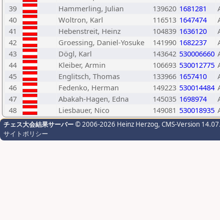
39
Hammerling, Julian
139620
1681281
40
Woltron, Karl
116513
1647474
41
Hebenstreit, Heinz
104839
1636120
42
Groessing, Daniel-Yosuke
141990
1682237
43
Dögl, Karl
143642
530006660
44
Kleiber, Armin
106693
530012775
45
Englitsch, Thomas
133966
1657410
46
Fedenko, Herman
149223
530014484
47
Abakah-Hagen, Edna
145035
1698974
48
Liesbauer, Nico
149081
530018935
チェス大会結果サーバー
© 2006-2026 Heinz Herzog
, CMS-Version 14.07
サイトポリシー