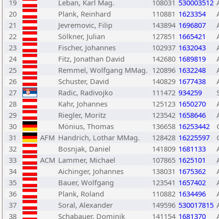
19
Leban, Karl Mag.
108031
530003512
20
Plank, Reinhard
110881
1623354
21
Jevremovic, Filip
143894
1696807
22
Sölkner, Julian
127851
1665421
23
Fischer, Johannes
102937
1632043
24
Fitz, Jonathan David
142680
1689819
25
Remmel, Wolfgang MMag.
120896
1632248
26
Schuster, David
140829
1677438
27
Radic, Radivojko
111472
934259
28
Kahr, Johannes
125123
1650270
29
Riegler, Moritz
123542
1658646
30
Mönius, Thomas
136658
16253442
31
AFM
Handrich, Lothar MMag.
128428
16225597
32
Bosnjak, Daniel
141809
1681133
33
ACM
Lammer, Michael
107865
1625101
34
Aichinger, Johannes
138031
1675362
35
Bauer, Wolfgang
123541
1657402
36
Plank, Roland
110882
1634496
37
Soral, Alexander
149596
530017815
38
Schabauer, Dominik
141154
1681370