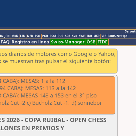
Servert
TA
JPN
MKD
LTU
NED
POL
POR
ROU
RUS
SRB
SVK
SWE
TUR
UKR
VIE
FontSize:11pt
FAQ
Registro en línea
Swiss-Manager
ÖSB
FIDE
aneos diarios de motores como Google o Yahoo,
 se muestran tras pulsar el siguiente botón:
CABA): MESAS: 1 a la 112
4 CABA): MESAS: 113 a la 142
ABA): MESAS 143 a 153 en el 3° piso
lz Cut -2 c) Bucholz Cut -1, d) sonnebor
S 2026 - COPA RUIBAL - OPEN CHESS
LLONES EN PREMIOS Y