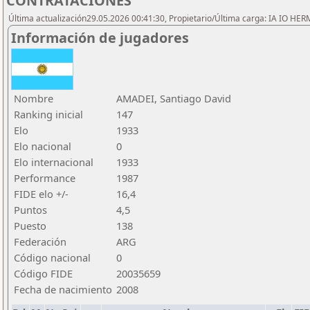
CONTRATACIONES
Última actualización29.05.2026 00:41:30, Propietario/Última carga: IA IO HE
Información de jugadores
Nombre
AMADEI, Santiago David
Ranking inicial
147
Elo
1933
Elo nacional
0
Elo internacional
1933
Performance
1987
FIDE elo +/-
16,4
Puntos
4,5
Puesto
138
Federación
ARG
Código nacional
0
Código FIDE
20035659
Fecha de nacimiento
2008