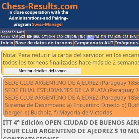
Logged on: Gast
Arabic
ARM
AZE
BIH
BUL
CAT
CHN
CRO
CZE
DEN
ENG
ESP
FAI
FIN
FRA
GER
GRE
INA
I
Inicio
Base de datos de torneos
Campeonato AUT
Imágenes
Nota: Para reducir la carga del servidor en los esc
todos los torneos finalizados hace más de 2 semanas
SEDE CLUB ARGENTINO DE AJEDREZ (Paraguay 1858 
SEDE FILIAL ESTUDIANTES DE LA PLATA (Paraguay 79
SEDE CLUB ARGENTINO DE AJEDREZ (Paraguay 1858 C
Sistema de Desempate: a) Encuentro Directo b) Bucho
berger, e) Bucholz, f) Mayoría de Victorias
ITT 4° Edición OPEN CIUDAD DE BUENOS AIRE
TOUR CLUB ARGENTINO DE AJEDREZ $ 10 MI