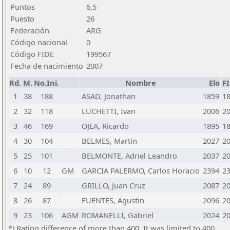
Puntos
6,5
Puesto
26
Federación
ARG
Código nacional
0
Código FIDE
199567
Fecha de nacimiento
2007
Rd.
M.
No.Ini.
Nombre
Elo
F
1
38
188
ASAD, Jonathan
1859
1
2
32
118
LUCHETTI, Ivan
2006
2
3
46
169
OJEA, Ricardo
1895
1
4
30
104
BELMES, Martin
2027
2
5
25
101
BELMONTE, Adriel Leandro
2037
2
6
10
12
GM
GARCIA PALERMO, Carlos Horacio
2394
2
7
24
89
GRILLO, Juan Cruz
2087
2
8
26
87
FUENTES, Agustin
2096
2
9
23
106
AGM
ROMANELLI, Gabriel
2024
2
*) Rating difference of more than 400. It was limited to 400.