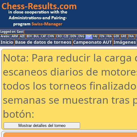
Logged on: Gast
Arabic
ARM
AZE
BIH
BUL
CAT
CHN
CRO
CZE
DEN
ENG
ESP
FAI
FIN
FRA
GER
GRE
INA
I
Inicio
Base de datos de torneos
Campeonato AUT
Imágenes
Nota: Para reducir la carga 
escaneos diarios de motor
todos los torneos finalizad
semanas se muestran tras p
botón: