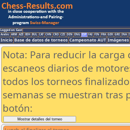
Logged on: Gast
Arabic
ARM
AZE
BIH
BUL
CAT
CHN
CRO
CZE
DEN
ENG
ESP
FAI
FIN
FRA
GER
GRE
INA
I
Inicio
Base de datos de torneos
Campeonato AUT
Imágenes
Nota: Para reducir la carga 
escaneos diarios de motor
todos los torneos finalizad
semanas se muestran tras p
botón: