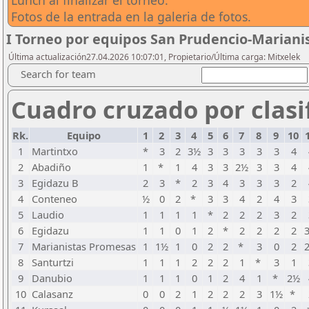
Lunch al finalizar el torneo.
Fotos de la entrada en la galeria de fotos.
I Torneo por equipos San Prudencio-Mariani
Última actualización27.04.2026 10:07:01, Propietario/Última carga: Mitxelek
Search for team
Cuadro cruzado por clasif
Rk.
Equipo
1
2
3
4
5
6
7
8
9
10
1
Martintxo
*
3
2
3½
3
3
3
3
3
4
2
Abadiño
1
*
1
4
3
3
2½
3
3
4
3
Egidazu B
2
3
*
2
3
4
3
3
3
2
4
Conteneo
½
0
2
*
3
3
4
2
4
3
5
Laudio
1
1
1
1
*
2
2
2
3
2
6
Egidazu
1
1
0
1
2
*
2
2
2
2
7
Marianistas Promesas
1
1½
1
0
2
2
*
3
0
2
8
Santurtzi
1
1
1
2
2
2
1
*
3
1
9
Danubio
1
1
1
0
1
2
4
1
*
2½
10
Calasanz
0
0
2
1
2
2
2
3
1½
*