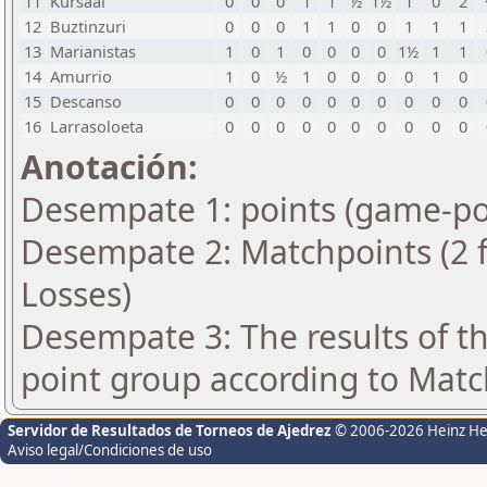
11
Kursaal
0
0
0
1
1
½
1½
1
0
2
12
Buztinzuri
0
0
0
1
1
0
0
1
1
1
13
Marianistas
1
0
1
0
0
0
0
1½
1
1
14
Amurrio
1
0
½
1
0
0
0
0
1
0
15
Descanso
0
0
0
0
0
0
0
0
0
0
16
Larrasoloeta
0
0
0
0
0
0
0
0
0
0
Anotación:
Desempate 1: points (game-po
Desempate 2: Matchpoints (2 fo
Losses)
Desempate 3: The results of t
point group according to Matc
Servidor de Resultados de Torneos de Ajedrez
© 2006-2026 Heinz H
Aviso legal/Condiciones de uso