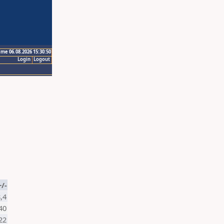
ime 06.08.2026 15:30:50
Login
Logout
+/-
,4
40
22