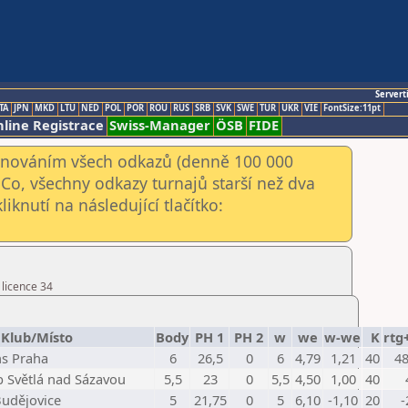
Servert
TA
JPN
MKD
LTU
NED
POL
POR
ROU
RUS
SRB
SVK
SWE
TUR
UKR
VIE
FontSize:11pt
line Registrace
Swiss-Manager
ÖSB
FIDE
kenováním všech odkazů (denně 100 000
Co, všechny odkazy turnajů starší než dva
iknutí na následující tlačítko:
 licence 34
Klub/Místo
Body
PH 1
PH 2
w
we
w-we
K
rtg
s Praha
6
26,5
0
6
4,79
1,21
40
48
b Světlá nad Sázavou
5,5
23
0
5,5
4,50
1,00
40
udějovice
5
21,75
0
5
6,10
-1,10
20
-