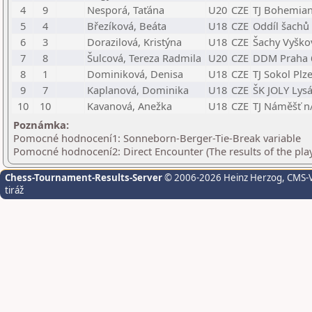
4
9
Nesporá, Taťána
U20
CZE
TJ Bohemian
5
4
Březíková, Beáta
U18
CZE
Oddíl šachů
6
3
Dorazilová, Kristýna
U18
CZE
Šachy Vyško
7
8
Šulcová, Tereza Radmila
U20
CZE
DDM Praha 
8
1
Dominiková, Denisa
U18
CZE
TJ Sokol Plz
9
7
Kaplanová, Dominika
U18
CZE
ŠK JOLY Lysá
10
10
Kavanová, Anežka
U18
CZE
TJ Náměšť n
Poznámka:
Pomocné hodnocení1: Sonneborn-Berger-Tie-Break variable
Pomocné hodnocení2: Direct Encounter (The results of the pla
Chess-Tournament-Results-Server
© 2006-2026 Heinz Herzog
, CMS-
tiráž