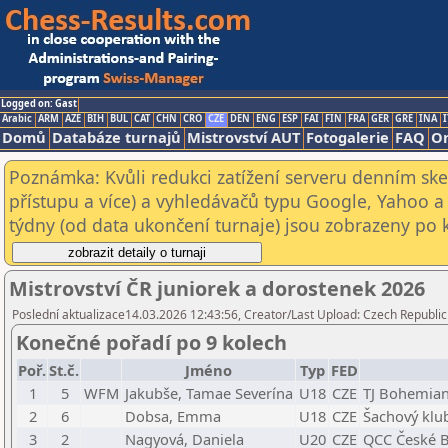
Logged on: Gast
Arabic
ARM
AZE
BIH
BUL
CAT
CHN
CRO
CZE
DEN
ENG
ESP
FAI
FIN
FRA
GER
GRE
INA
I
Domů
Databáze turnajů
Mistrovství AUT
Fotogalerie
FAQ
On
Poznámka: Kvůli redukci zatížení serveru denním s
přístupu a více) a vyhledávačů typu Google, Yahoo a 
týdny (od data ukončení turnaje) jsou zobrazeny po kl
Mistrovství ČR juniorek a dorostenek 2026
Poslední aktualizace14.03.2026 12:43:56, Creator/Last Upload: Czech Republic
Konečné pořadí po 9 kolech
Poř.
St.č.
Jméno
Typ
FED
1
5
WFM
Jakubše, Tamae Severína
U18
CZE
TJ Bohemian
2
6
Dobsa, Emma
U18
CZE
Šachový klu
3
2
Nagyová, Daniela
U20
CZE
QCC České B