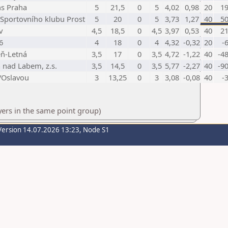
s Praha
5
21,5
0
5
4,02
0,98
20
19
 Sportovního klubu Prost
5
20
0
5
3,73
1,27
40
50
v
4,5
18,5
0
4,5
3,97
0,53
40
21
6
4
18
0
4
4,32
-0,32
20
-
eň-Letná
3,5
17
0
3,5
4,72
-1,22
40
-48
 nad Labem, z.s.
3,5
14,5
0
3,5
5,77
-2,27
40
-90
/Oslavou
3
13,25
0
3
3,08
-0,08
40
-
yers in the same point group)
Version 14.07.2026 13:23, Node S1