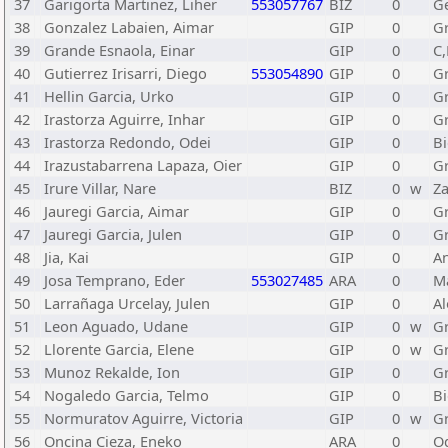
37
Garigorta Martinez, Liher
553057767
BIZ
0
G
38
Gonzalez Labaien, Aimar
GIP
0
Gr
39
Grande Esnaola, Einar
GIP
0
C,
40
Gutierrez Irisarri, Diego
553054890
GIP
0
Gr
41
Hellin Garcia, Urko
GIP
0
Gr
42
Irastorza Aguirre, Inhar
GIP
0
Gr
43
Irastorza Redondo, Odei
GIP
0
B
44
Irazustabarrena Lapaza, Oier
GIP
0
Gr
45
Irure Villar, Nare
BIZ
0
w
Za
46
Jauregi Garcia, Aimar
GIP
0
Gr
47
Jauregi Garcia, Julen
GIP
0
Gr
48
Jia, Kai
GIP
0
A
49
Josa Temprano, Eder
553027485
ARA
0
Ma
50
Larrañaga Urcelay, Julen
GIP
0
A
51
Leon Aguado, Udane
GIP
0
w
Gr
52
Llorente Garcia, Elene
GIP
0
w
Gr
53
Munoz Rekalde, Ion
GIP
0
Gr
54
Nogaledo Garcia, Telmo
GIP
0
B
55
Normuratov Aguirre, Victoria
GIP
0
w
Gr
56
Oncina Cieza, Eneko
ARA
0
O