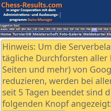
Logged on: Gast
Arabic
ARM
AZE
BIH
BUL
CAT
CHN
CRO
CZE
DEN
ENG
ESP
FAI
FIN
FRA
GER
GRE
INA
I
Home
TurnierDB
Meisterschaft
Foto-Galerie
Meldekartei
El
Hinweis: Um die Serverbel
tägliche Durchforsten aller 
Seiten und mehr) von Goog
reduzieren, werden bei alle
seit 5 Tagen beendet sind d
folgenden Knopf angezeigt