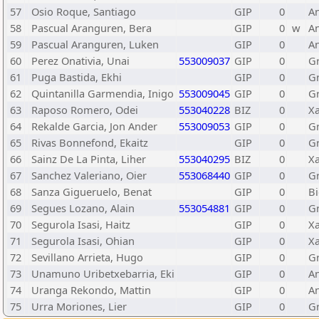
57
Osio Roque, Santiago
GIP
0
A
58
Pascual Aranguren, Bera
GIP
0
w
A
59
Pascual Aranguren, Luken
GIP
0
A
60
Perez Onativia, Unai
553009037
GIP
0
Gr
61
Puga Bastida, Ekhi
GIP
0
Gr
62
Quintanilla Garmendia, Inigo
553009045
GIP
0
Gr
63
Raposo Romero, Odei
553040228
BIZ
0
Xa
64
Rekalde Garcia, Jon Ander
553009053
GIP
0
Gr
65
Rivas Bonnefond, Ekaitz
GIP
0
Gr
66
Sainz De La Pinta, Liher
553040295
BIZ
0
Xa
67
Sanchez Valeriano, Oier
553068440
GIP
0
Gr
68
Sanza Gigueruelo, Benat
GIP
0
B
69
Segues Lozano, Alain
553054881
GIP
0
Gr
70
Segurola Isasi, Haitz
GIP
0
X
71
Segurola Isasi, Ohian
GIP
0
X
72
Sevillano Arrieta, Hugo
GIP
0
Gr
73
Unamuno Uribetxebarria, Eki
GIP
0
A
74
Uranga Rekondo, Mattin
GIP
0
A
75
Urra Moriones, Lier
GIP
0
Gr