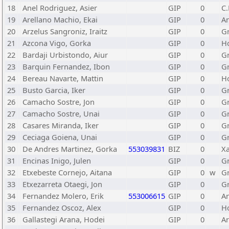
18
Anel Rodriguez, Asier
GIP
0
C.
19
Arellano Machio, Ekai
GIP
0
A
20
Arzelus Sangroniz, Iraitz
GIP
0
Gr
21
Azcona Vigo, Gorka
GIP
0
Ho
22
Bardaji Urbistondo, Aiur
GIP
0
Gr
23
Barquin Fernandez, Ibon
GIP
0
Gr
24
Bereau Navarte, Mattin
GIP
0
Ho
25
Busto Garcia, Iker
GIP
0
Gr
26
Camacho Sostre, Jon
GIP
0
Gr
27
Camacho Sostre, Unai
GIP
0
Gr
28
Casares Miranda, Iker
GIP
0
Gr
29
Ceciaga Goiena, Unai
GIP
0
Gr
30
De Andres Martinez, Gorka
553039831
BIZ
0
Xa
31
Encinas Inigo, Julen
GIP
0
Gr
32
Etxebeste Cornejo, Aitana
GIP
0
w
Gr
33
Etxezarreta Otaegi, Jon
GIP
0
Gr
34
Fernandez Molero, Erik
553006615
GIP
0
A
35
Fernandez Oscoz, Alex
GIP
0
H
36
Gallastegi Arana, Hodei
GIP
0
Ar