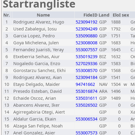
Startrangliste
Nr.
Name
FideID
Land
EloI
sex
1
Rodriguez Alvarez, Hugo
523094192
GIP
1888
Gr
2
Used Zabalegui, Iosu
523094249
GIP
1792
Gr
3
Garcia Lopez, Pedro
535090880
GIP
1751
Ta
4
Goya Michelena, Julen
523008008
GIP
1683
Ho
5
Fernandez Juaristi, Yeray
553007557
GIP
1645
C.
6
Etxeberria Seihas, Aiur
535019239
BIZ
1632
Or
7
Nogaledo Garcia, Enzo
527029336
GIP
1583
B
8
Gorostarzu Sanchez, Ekhi
553008570
GIP
1568
Gr
9
Rodriguez Alvarez, Aian
523094184
GIP
1541
Gr
10
Etayo Delgado, Maider
94741662
NAV
1504
w
M
11
Presedo Esteban, David
553016874
ARA
1496
Ma
12
Echaide Oscoz, Arian
535031611
GIP
1489
H
13
Abancens Alvarez, Iker
535026502
GIP
0
Gr
14
Agirregabiria Otegi, Aiert
GIP
0
X
15
Aldalur Garcia, Ekain
553006534
GIP
0
A
16
Alzaga San Felipe, Noah
GIP
0
B
17
Anel Gonzalez, Asier
553007573
GIP
0
C.