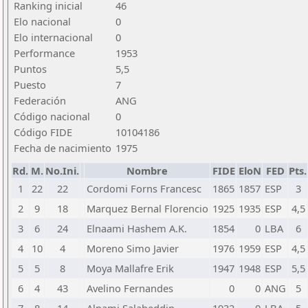
Ranking inicial
46
Elo nacional
0
Elo internacional
0
Performance
1953
Puntos
5,5
Puesto
7
Federación
ANG
Código nacional
0
Código FIDE
10104186
Fecha de nacimiento
1975
Rd.
M.
No.Ini.
Nombre
FIDE
EloN
FED
Pts.
1
22
22
Cordomi Forns Francesc
1865
1857
ESP
3
2
9
18
Marquez Bernal Florencio
1925
1935
ESP
4,5
3
6
24
Elnaami Hashem A.K.
1854
0
LBA
6
4
10
4
Moreno Simo Javier
1976
1959
ESP
4,5
5
5
8
Moya Mallafre Erik
1947
1948
ESP
5,5
6
4
43
Avelino Fernandes
0
0
ANG
5