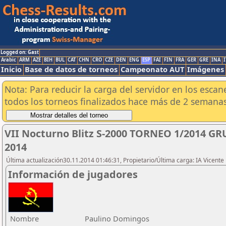
Logged on: Gast
Arabic
ARM
AZE
BIH
BUL
CAT
CHN
CRO
CZE
DEN
ENG
ESP
FAI
FIN
FRA
GER
GRE
INA
I
Inicio
Base de datos de torneos
Campeonato AUT
Imágenes
Nota: Para reducir la carga del servidor en los esc
todos los torneos finalizados hace más de 2 semanas
VII Nocturno Blitz S-2000 TORNEO 1/2014 GR
2014
Última actualización30.11.2014 01:46:31, Propietario/Última carga: IA Vicen
Información de jugadores
Nombre
Paulino Domingos