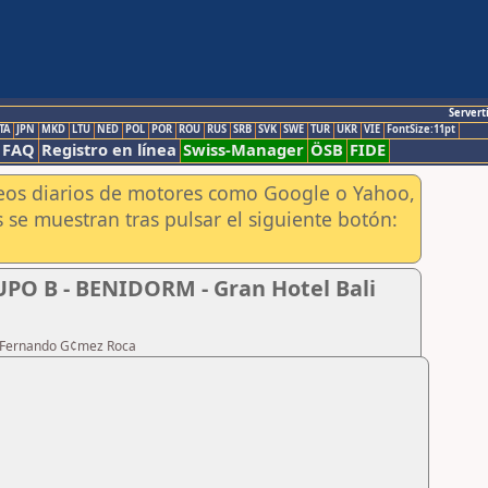
Servert
TA
JPN
MKD
LTU
NED
POL
POR
ROU
RUS
SRB
SVK
SWE
TUR
UKR
VIE
FontSize:11pt
FAQ
Registro en línea
Swiss-Manager
ÖSB
FIDE
aneos diarios de motores como Google o Yahoo,
 se muestran tras pulsar el siguiente botón:
UPO B - BENIDORM - Gran Hotel Bali
te Fernando G¢mez Roca