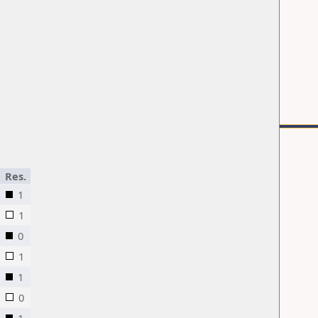
Res.
1
1
0
1
1
0