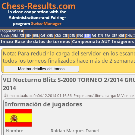
Logged on: Gast
Arabic
ARM
AZE
BIH
BUL
CAT
CHN
CRO
CZE
DEN
ENG
ESP
FAI
FIN
FRA
GER
GRE
INA
I
Inicio
Base de datos de torneos
Campeonato AUT
Imágenes
Nota: Para reducir la carga del servidor en los esc
todos los torneos finalizados hace más de 2 semanas
VII Nocturno Blitz S-2000 TORNEO 2/2014 GR
2014
Última actualización04.12.2014 01:16:56, Propietario/Última carga: IA Vicen
Información de jugadores
Nombre
Roldan Marques Daniel