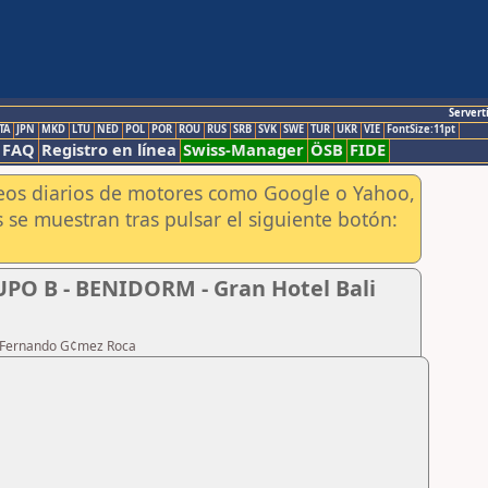
Servert
TA
JPN
MKD
LTU
NED
POL
POR
ROU
RUS
SRB
SVK
SWE
TUR
UKR
VIE
FontSize:11pt
FAQ
Registro en línea
Swiss-Manager
ÖSB
FIDE
aneos diarios de motores como Google o Yahoo,
 se muestran tras pulsar el siguiente botón:
UPO B - BENIDORM - Gran Hotel Bali
te Fernando G¢mez Roca