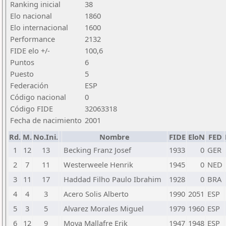
Ranking inicial
38
Elo nacional
1860
Elo internacional
1600
Performance
2132
FIDE elo +/-
100,6
Puntos
6
Puesto
5
Federación
ESP
Código nacional
0
Código FIDE
32063318
Fecha de nacimiento
2001
Rd.
M.
No.Ini.
Nombre
FIDE
EloN
FED
1
12
13
Becking Franz Josef
1933
0
GER
2
7
11
Westerweele Henrik
1945
0
NED
3
11
17
Haddad Filho Paulo Ibrahim
1928
0
BRA
4
4
3
Acero Solis Alberto
1990
2051
ESP
5
3
5
Alvarez Morales Miguel
1979
1960
ESP
6
12
9
Moya Mallafre Erik
1947
1948
ESP