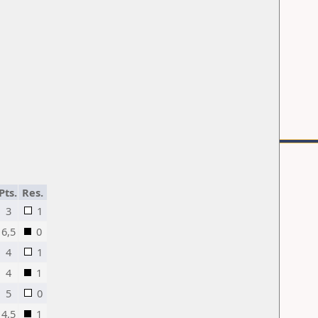
Pts.
Res.
3
1
6,5
0
4
1
4
1
5
0
4,5
1