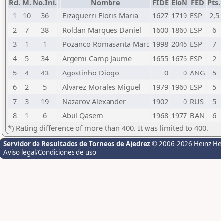
Rd.
M.
No.Ini.
Nombre
FIDE
EloN
FED
Pts.
1
10
36
Eizaguerri Floris Maria
1627
1719
ESP
2,5
2
7
38
Roldan Marques Daniel
1600
1860
ESP
6
3
1
1
Pozanco Romasanta Marc
1998
2046
ESP
7
4
5
34
Argemi Camp Jaume
1655
1676
ESP
2
5
4
43
Agostinho Diogo
0
0
ANG
5
6
2
5
Alvarez Morales Miguel
1979
1960
ESP
5
7
3
19
Nazarov Alexander
1902
0
RUS
5
8
1
6
Abul Qasem
1968
1977
BAN
6
*) Rating difference of more than 400. It was limited to 400.
Servidor de Resultados de Torneos de Ajedrez
© 2006-2026 Heinz H
Aviso legal/Condiciones de uso