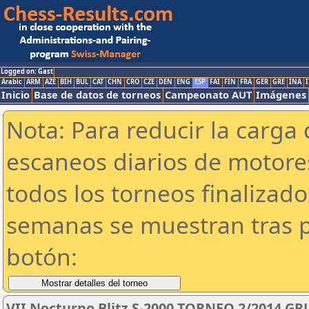
Logged on: Gast
Arabic
ARM
AZE
BIH
BUL
CAT
CHN
CRO
CZE
DEN
ENG
ESP
FAI
FIN
FRA
GER
GRE
INA
I
Inicio
Base de datos de torneos
Campeonato AUT
Imágenes
Nota: Para reducir la carga 
escaneos diarios de motor
todos los torneos finalizad
semanas se muestran tras p
botón:
VII Nocturno Blitz S-2000 TORNEO 2/2014 GR