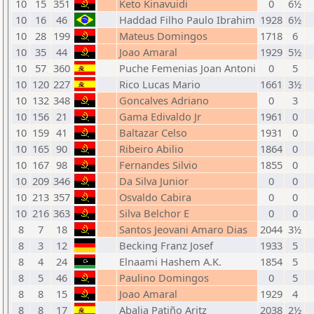
10
15
351
Keto Kinavuidi
0
6½
10
16
46
Haddad Filho Paulo Ibrahim
1928
6½
10
28
199
Mateus Domingos
1718
6
10
35
44
Joao Amaral
1929
5½
10
57
360
Puche Femenias Joan Antoni
0
5
10
120
227
Rico Lucas Mario
1661
3½
10
132
348
Goncalves Adriano
0
3
10
156
21
Gama Edivaldo Jr
1961
0
10
159
41
Baltazar Celso
1931
0
10
165
90
Ribeiro Abilio
1864
0
10
167
98
Fernandes Silvio
1855
0
10
209
346
Da Silva Junior
0
0
10
213
357
Osvaldo Cabira
0
0
10
216
363
Silva Belchor E
0
0
8
7
18
Santos Jeovani Amaro Dias
2044
3½
8
3
12
Becking Franz Josef
1933
5
8
4
24
Elnaami Hashem A.K.
1854
5
8
5
46
Paulino Domingos
0
5
8
8
15
Joao Amaral
1929
4
8
8
17
Abalia Patiño Aritz
2038
2½