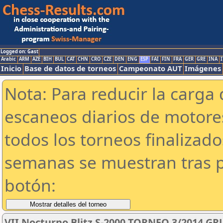
Logged on: Gast
Arabic
ARM
AZE
BIH
BUL
CAT
CHN
CRO
CZE
DEN
ENG
ESP
FAI
FIN
FRA
GER
GRE
INA
I
Inicio
Base de datos de torneos
Campeonato AUT
Imágenes
Nota: Para reducir la carga 
escaneos diarios de motor
todos los torneos finalizad
semanas se muestran tras p
botón:
VII Nocturno Blitz S-2000 TORNEO 3/2014 GR