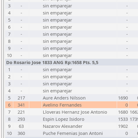
3
-
sin emparejar
-
4
-
sin emparejar
-
5
-
sin emparejar
-
6
-
sin emparejar
-
7
-
sin emparejar
-
8
-
sin emparejar
-
9
-
sin emparejar
-
10
-
sin emparejar
-
Do Rosario Jose 1833 ANG Rp:1658 Pts. 5,5
1
-
sin emparejar
-
2
-
sin emparejar
-
3
-
sin emparejar
-
4
-
sin emparejar
-
5
217
Aure Anders Nilsson
1690
6
341
Avelino Fernandes
0
7
221
Lloveras Hernanz Jose Antonio
1680
166
8
293
Espin Lopez Isidoro
1533
173
9
63
Nazarov Alexander
1902
10
360
Puche Femenias Joan Antoni
0