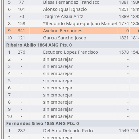
5
77
Blesa Fernandez Francisco
1881
193
6
101
Alonso Igual Ignacio
1851
184
7
70
Izagirre Alsua Aritz
1889
189
8
158
*Redondo Maguregui Juan Manuel
1774
180
9
341
Avelino Fernandes
0
10
121
Garcia Sancho Josep
1821
181
Ribeiro Abilio 1864 ANG Pts. 0
1
276
Escudero Lopez Francisco
1578
154
2
-
sin emparejar
-
3
-
sin emparejar
-
4
-
sin emparejar
-
5
-
sin emparejar
-
6
-
sin emparejar
-
7
-
sin emparejar
-
8
-
sin emparejar
-
9
-
sin emparejar
-
10
-
sin emparejar
-
Fernandes Silvio 1855 ANG Pts. 0
1
287
Del Amo Delgado Pedro
1549
154
2
-
sin emparejar
-