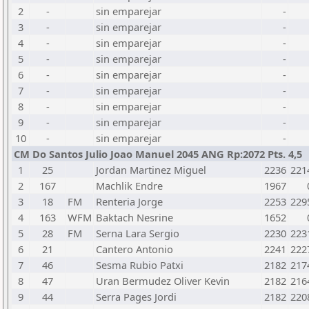
2
-
sin emparejar
-
3
-
sin emparejar
-
4
-
sin emparejar
-
5
-
sin emparejar
-
6
-
sin emparejar
-
7
-
sin emparejar
-
8
-
sin emparejar
-
9
-
sin emparejar
-
10
-
sin emparejar
-
CM Do Santos Julio Joao Manuel 2045 ANG Rp:2072 Pts. 4,5
1
25
Jordan Martinez Miguel
2236
221
2
167
Machlik Endre
1967
3
18
FM
Renteria Jorge
2253
229
4
163
WFM
Baktach Nesrine
1652
5
28
FM
Serna Lara Sergio
2230
223
6
21
Cantero Antonio
2241
222
7
46
Sesma Rubio Patxi
2182
217
8
47
Uran Bermudez Oliver Kevin
2182
216
9
44
Serra Pages Jordi
2182
220