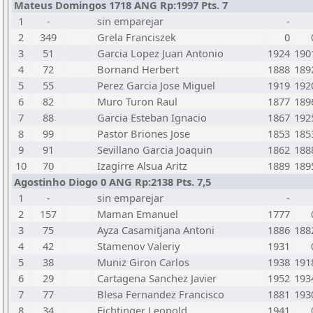
Mateus Domingos 1718 ANG Rp:1997 Pts. 7
1
-
sin emparejar
-
2
349
Grela Franciszek
0
3
51
Garcia Lopez Juan Antonio
1924
190
4
72
Bornand Herbert
1888
189
5
55
Perez Garcia Jose Miguel
1919
192
6
82
Muro Turon Raul
1877
189
7
88
Garcia Esteban Ignacio
1867
192
8
99
Pastor Briones Jose
1853
185
9
91
Sevillano Garcia Joaquin
1862
188
10
70
Izagirre Alsua Aritz
1889
189
Agostinho Diogo 0 ANG Rp:2138 Pts. 7,5
1
-
sin emparejar
-
2
157
Maman Emanuel
1777
3
75
Ayza Casamitjana Antoni
1886
188
4
42
Stamenov Valeriy
1931
5
38
Muniz Giron Carlos
1938
191
6
29
Cartagena Sanchez Javier
1952
193
7
77
Blesa Fernandez Francisco
1881
193
8
34
Fichtinger Leopold
1941