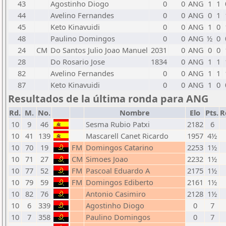
43
Agostinho Diogo
0
0
ANG
1
1
44
Avelino Fernandes
0
0
ANG
0
1
45
Keto Kinavuidi
0
0
ANG
1
0
48
Paulino Domingos
0
0
ANG
½
0
24
CM
Do Santos Julio Joao Manuel
2031
0
ANG
0
0
28
Do Rosario Jose
1834
0
ANG
1
1
82
Avelino Fernandes
0
0
ANG
1
1
87
Keto Kinavuidi
0
0
ANG
1
0
Resultados de la última ronda para ANG
Rd.
M.
No.
Nombre
Elo
Pts.
R
10
9
46
Sesma Rubio Patxi
2182
6
10
41
139
Mascarell Canet Ricardo
1957
4½
10
70
19
FM
Domingos Catarino
2253
1½
10
71
27
CM
Simoes Joao
2232
1½
10
77
52
FM
Pascoal Eduardo A
2175
1½
10
79
59
FM
Domingos Ediberto
2161
1½
10
82
76
Antonio Casimiro
2128
1½
10
6
339
Agostinho Diogo
0
7
10
7
358
Paulino Domingos
0
7