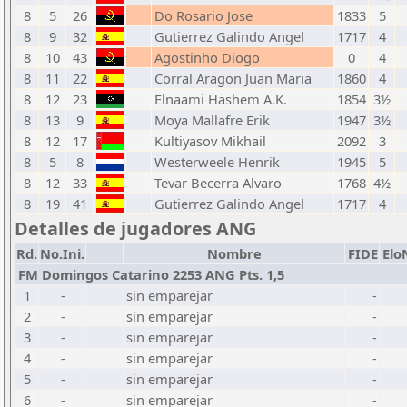
8
5
26
Do Rosario Jose
1833
5
8
9
32
Gutierrez Galindo Angel
1717
4
8
10
43
Agostinho Diogo
0
4
8
11
22
Corral Aragon Juan Maria
1860
4
8
12
23
Elnaami Hashem A.K.
1854
3½
8
13
9
Moya Mallafre Erik
1947
3½
8
12
17
Kultiyasov Mikhail
2092
3
8
5
8
Westerweele Henrik
1945
5
8
12
33
Tevar Becerra Alvaro
1768
4½
8
19
41
Gutierrez Galindo Angel
1717
4
Detalles de jugadores ANG
Rd.
No.Ini.
Nombre
FIDE
Elo
FM Domingos Catarino 2253 ANG Pts. 1,5
1
-
sin emparejar
-
2
-
sin emparejar
-
3
-
sin emparejar
-
4
-
sin emparejar
-
5
-
sin emparejar
-
6
-
sin emparejar
-