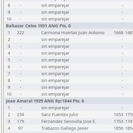
8
-
sin emparejar
-
9
-
sin emparejar
-
10
-
sin emparejar
-
Baltazar Celso 1931 ANG Pts. 0
1
222
Carmona Huertas Juan Antonio
1668
148
2
-
sin emparejar
-
3
-
sin emparejar
-
4
-
sin emparejar
-
5
-
sin emparejar
-
6
-
sin emparejar
-
7
-
sin emparejar
-
8
-
sin emparejar
-
9
-
sin emparejar
-
10
-
sin emparejar
-
Joao Amaral 1929 ANG Rp:1844 Pts. 6
1
-
sin emparejar
-
2
234
Sanz Fuentes Julio
1653
175
3
179
Fernandez Senovilla Jose E.
1753
174
4
97
Trabazos Gallego Javier
1856
185