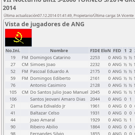
2014
Última actualización07.12.2014 01:41:49, Propietario/Última carga: IA Vicen
Vista de jugadores de ANG
No.Ini.
Nombre
FIDE
EloN
FED
1
2
19
FM
Domingos Catarino
2253
0
ANG
½
½
27
CM
Simoes Joao
2232
0
ANG
½
½
52
FM
Pascoal Eduardo A
2175
0
ANG
½
½
59
FM
Domingos Ediberto
2161
0
ANG
½
½
76
Antonio Casimiro
2128
0
ANG
½
½
105
CM
Do Santos Julio Joao Manuel
2045
0
ANG
½
½
106
Santos Jeovani Amaro Dias
2044
0
ANG
0
1
21
Gama Edivaldo Jr
1961
0
ANG
0
0
41
Baltazar Celso
1931
0
ANG
0
0
44
Joao Amaral
1929
0
ANG
½
1
90
Ribeiro Abilio
1864
0
ANG
0
0
98
Fernandes Silvio
1855
0
ANG
0
0