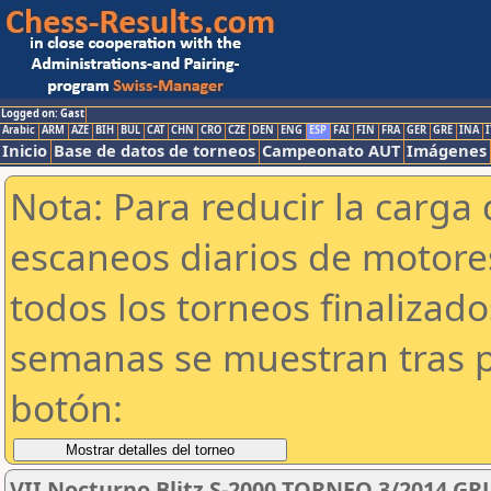
Logged on: Gast
Arabic
ARM
AZE
BIH
BUL
CAT
CHN
CRO
CZE
DEN
ENG
ESP
FAI
FIN
FRA
GER
GRE
INA
I
Inicio
Base de datos de torneos
Campeonato AUT
Imágenes
Nota: Para reducir la carga 
escaneos diarios de motor
todos los torneos finalizad
semanas se muestran tras p
botón:
VII Nocturno Blitz S-2000 TORNEO 3/2014 GR