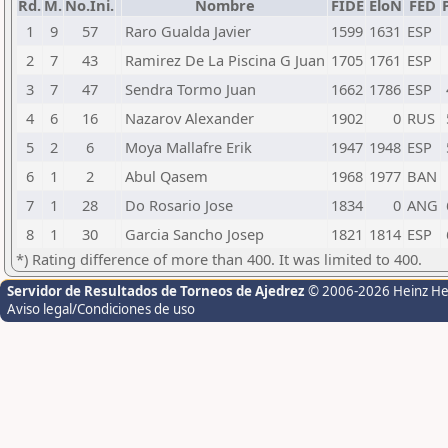
Rd.
M.
No.Ini.
Nombre
FIDE
EloN
FED
1
9
57
Raro Gualda Javier
1599
1631
ESP
2
7
43
Ramirez De La Piscina G Juan
1705
1761
ESP
3
7
47
Sendra Tormo Juan
1662
1786
ESP
4
6
16
Nazarov Alexander
1902
0
RUS
5
2
6
Moya Mallafre Erik
1947
1948
ESP
6
1
2
Abul Qasem
1968
1977
BAN
7
1
28
Do Rosario Jose
1834
0
ANG
8
1
30
Garcia Sancho Josep
1821
1814
ESP
*) Rating difference of more than 400. It was limited to 400.
Servidor de Resultados de Torneos de Ajedrez
© 2006-2026 Heinz H
Aviso legal/Condiciones de uso