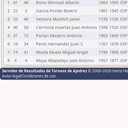
1
41
46
Bono Monreal Alberto
1664
1595
ESP
2
22
3
Garcia Porlan Beatriz
1961
1945
ESP
3
32
40
Ventura Monfort Javier
1720
1726
ESP
4
40
58
Carmona Huertas Juan Antonio
1596
1520
ESP
5
31
15
Porlan Minarro Antonio
1903
1845
ESP
6
18
34
Perez Hernandez Juan S.
1767
1676
ESP
7
14
31
Muela Muela Miguel Angel
1790
1898
ESP
8
4
4
Moya Albaladejo Jose Antonio
1957
1871
ESP
Servidor de Resultados de Torneos de Ajedrez
© 2006-2026 Heinz H
Aviso legal/Condiciones de uso