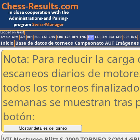
Logged on: Gast
Arabic
ARM
AZE
BIH
BUL
CAT
CHN
CRO
CZE
DEN
ENG
ESP
FAI
FIN
FRA
GER
GRE
INA
I
Inicio
Base de datos de torneos
Campeonato AUT
Imágenes
Nota: Para reducir la carga 
escaneos diarios de motor
todos los torneos finalizad
semanas se muestran tras p
botón:
VII Nocturno Blitz S-2000 TORNEO 3/2014 GR