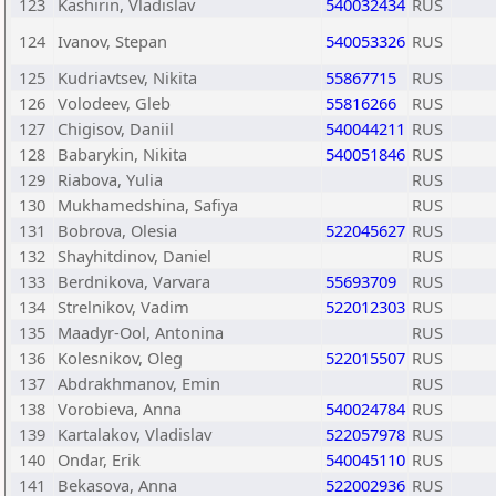
123
Kashirin, Vladislav
540032434
RUS
124
Ivanov, Stepan
540053326
RUS
125
Kudriavtsev, Nikita
55867715
RUS
126
Volodeev, Gleb
55816266
RUS
127
Chigisov, Daniil
540044211
RUS
128
Babarykin, Nikita
540051846
RUS
129
Riabova, Yulia
RUS
130
Mukhamedshina, Safiya
RUS
131
Bobrova, Olesia
522045627
RUS
132
Shayhitdinov, Daniel
RUS
133
Berdnikova, Varvara
55693709
RUS
134
Strelnikov, Vadim
522012303
RUS
135
Maadyr-Ool, Antonina
RUS
136
Kolesnikov, Oleg
522015507
RUS
137
Abdrakhmanov, Emin
RUS
138
Vorobieva, Anna
540024784
RUS
139
Kartalakov, Vladislav
522057978
RUS
140
Ondar, Erik
540045110
RUS
141
Bekasova, Anna
522002936
RUS