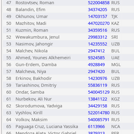
47
Rostovtsev, Roman
522004858
RUS
48
Balandin, Efim
34374205
RUS
49
Okhunov, Umar
14703157
TJK
50
Mazhitov, Madi
447020270
KAZ
51
Kuzmin, Roman
34359516
RUS
52
Wewakumbura, Jenul
29983312
SRI
53
Nasimov, Jahongir
14235552
UZB
54
Malchev, Nikola
2947412
BUL
55
Ahmed, Younes Alkhemeiri
9324585
UAE
56
Gun-Erdem, Damba
4928849
MGL
57
Malcheva, Niya
2947420
BUL
58
Erkinov, Bakhodir
14230976
UZB
59
Tariashinov, Dmitriy
55836119
RUS
60
Ondar, Samba
540045129
RUS
61
Nurbekov, Ali Nur
13841122
KGZ
62
Skorodumova, Yadviga
34429158
RUS
63
Vyshlov, Kirill
522014780
RUS
64
Volkov, Maksim
540085791
RUS
65
Paguaga Cruz, Luciana Yassika
6113966
NCA
66
Mendoza Alata, Victor Gabriel
3879313
PER