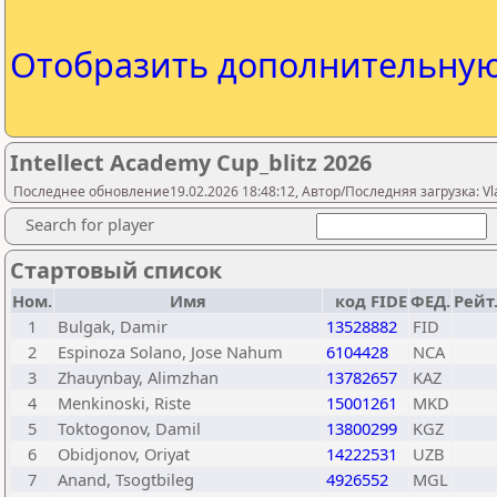
Отобразить дополнительну
Intellect Academy Cup_blitz 2026
Последнее обновление19.02.2026 18:48:12, Автор/Последняя загрузка: Vlad
Search for player
Стартовый список
Ном.
Имя
код FIDE
ФЕД.
Рейт
1
Bulgak, Damir
13528882
FID
2
Espinoza Solano, Jose Nahum
6104428
NCA
3
Zhauynbay, Alimzhan
13782657
KAZ
4
Menkinoski, Riste
15001261
MKD
5
Toktogonov, Damil
13800299
KGZ
6
Obidjonov, Oriyat
14222531
UZB
7
Anand, Tsogtbileg
4926552
MGL