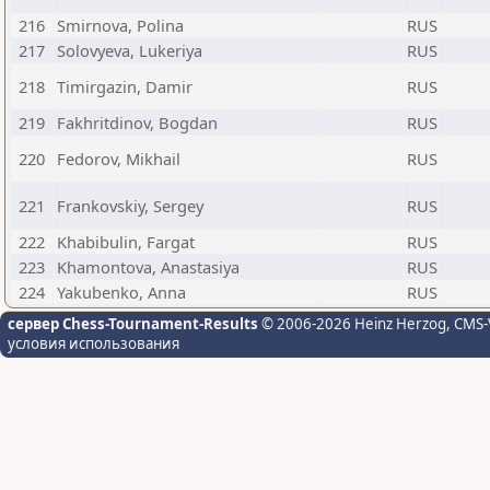
216
Smirnova, Polina
RUS
217
Solovyeva, Lukeriya
RUS
218
Timirgazin, Damir
RUS
219
Fakhritdinov, Bogdan
RUS
220
Fedorov, Mikhail
RUS
221
Frankovskiy, Sergey
RUS
222
Khabibulin, Fargat
RUS
223
Khamontova, Anastasiya
RUS
224
Yakubenko, Anna
RUS
сервер Chess-Tournament-Results
© 2006-2026 Heinz Herzog
, CMS-
условия использования