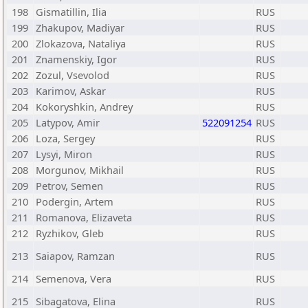
198
Gismatillin, Ilia
RUS
199
Zhakupov, Madiyar
RUS
200
Zlokazova, Nataliya
RUS
201
Znamenskiy, Igor
RUS
202
Zozul, Vsevolod
RUS
203
Karimov, Askar
RUS
204
Kokoryshkin, Andrey
RUS
205
Latypov, Amir
522091254
RUS
206
Loza, Sergey
RUS
207
Lysyi, Miron
RUS
208
Morgunov, Mikhail
RUS
209
Petrov, Semen
RUS
210
Podergin, Artem
RUS
211
Romanova, Elizaveta
RUS
212
Ryzhikov, Gleb
RUS
213
Saiapov, Ramzan
RUS
214
Semenova, Vera
RUS
215
Sibagatova, Elina
RUS