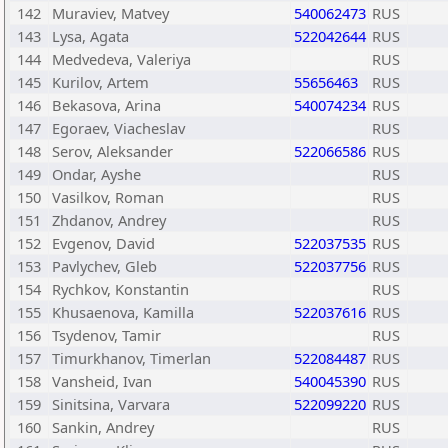
142
Muraviev, Matvey
540062473
RUS
143
Lysa, Agata
522042644
RUS
144
Medvedeva, Valeriya
RUS
145
Kurilov, Artem
55656463
RUS
146
Bekasova, Arina
540074234
RUS
147
Egoraev, Viacheslav
RUS
148
Serov, Aleksander
522066586
RUS
149
Ondar, Ayshe
RUS
150
Vasilkov, Roman
RUS
151
Zhdanov, Andrey
RUS
152
Evgenov, David
522037535
RUS
153
Pavlychev, Gleb
522037756
RUS
154
Rychkov, Konstantin
RUS
155
Khusaenova, Kamilla
522037616
RUS
156
Tsydenov, Tamir
RUS
157
Timurkhanov, Timerlan
522084487
RUS
158
Vansheid, Ivan
540045390
RUS
159
Sinitsina, Varvara
522099220
RUS
160
Sankin, Andrey
RUS