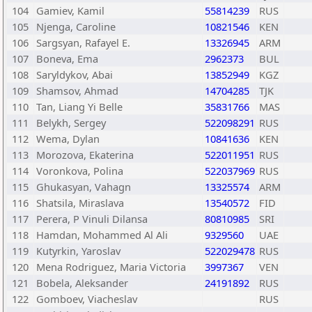
104
Gamiev, Kamil
55814239
RUS
105
Njenga, Caroline
10821546
KEN
106
Sargsyan, Rafayel E.
13326945
ARM
107
Boneva, Ema
2962373
BUL
108
Saryldykov, Abai
13852949
KGZ
109
Shamsov, Ahmad
14704285
TJK
110
Tan, Liang Yi Belle
35831766
MAS
111
Belykh, Sergey
522098291
RUS
112
Wema, Dylan
10841636
KEN
113
Morozova, Ekaterina
522011951
RUS
114
Voronkova, Polina
522037969
RUS
115
Ghukasyan, Vahagn
13325574
ARM
116
Shatsila, Miraslava
13540572
FID
117
Perera, P Vinuli Dilansa
80810985
SRI
118
Hamdan, Mohammed Al Ali
9329560
UAE
119
Kutyrkin, Yaroslav
522029478
RUS
120
Mena Rodriguez, Maria Victoria
3997367
VEN
121
Bobela, Aleksander
24191892
RUS
122
Gomboev, Viacheslav
RUS