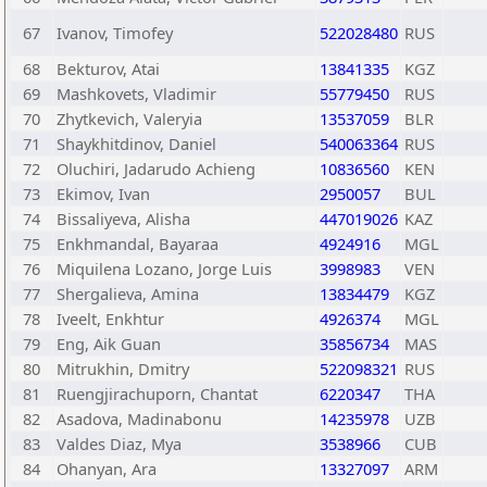
67
Ivanov, Timofey
522028480
RUS
68
Bekturov, Atai
13841335
KGZ
69
Mashkovets, Vladimir
55779450
RUS
70
Zhytkevich, Valeryia
13537059
BLR
71
Shaykhitdinov, Daniel
540063364
RUS
72
Oluchiri, Jadarudo Achieng
10836560
KEN
73
Ekimov, Ivan
2950057
BUL
74
Bissaliyeva, Alisha
447019026
KAZ
75
Enkhmandal, Bayaraa
4924916
MGL
76
Miquilena Lozano, Jorge Luis
3998983
VEN
77
Shergalieva, Amina
13834479
KGZ
78
Iveelt, Enkhtur
4926374
MGL
79
Eng, Aik Guan
35856734
MAS
80
Mitrukhin, Dmitry
522098321
RUS
81
Ruengjirachuporn, Chantat
6220347
THA
82
Asadova, Madinabonu
14235978
UZB
83
Valdes Diaz, Mya
3538966
CUB
84
Ohanyan, Ara
13327097
ARM