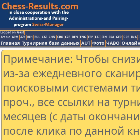
Logged on: Gast
Arabic
ARM
AZE
BIH
BUL
CAT
CHN
CRO
CZE
DEN
ENG
ESP
FAI
FIN
FRA
GER
GRE
INA
I
Главная
Турнирная база данных
AUT
Фото
ЧАВО
Онлайн
Примечание: Чтобы снизи
из-за ежедневного скани
поисковыми системами ти
проч., все ссылки на тур
месяцев (с даты окончан
после клика по данной кн