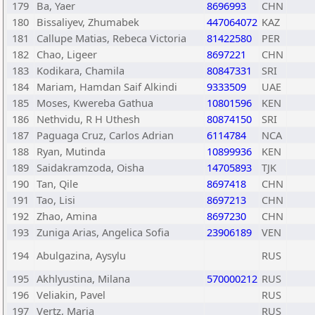
179
Ba, Yaer
8696993
CHN
180
Bissaliyev, Zhumabek
447064072
KAZ
181
Callupe Matias, Rebeca Victoria
81422580
PER
182
Chao, Ligeer
8697221
CHN
183
Kodikara, Chamila
80847331
SRI
184
Mariam, Hamdan Saif Alkindi
9333509
UAE
185
Moses, Kwereba Gathua
10801596
KEN
186
Nethvidu, R H Uthesh
80874150
SRI
187
Paguaga Cruz, Carlos Adrian
6114784
NCA
188
Ryan, Mutinda
10899936
KEN
189
Saidakramzoda, Oisha
14705893
TJK
190
Tan, Qile
8697418
CHN
191
Tao, Lisi
8697213
CHN
192
Zhao, Amina
8697230
CHN
193
Zuniga Arias, Angelica Sofia
23906189
VEN
194
Abulgazina, Aysylu
RUS
195
Akhlyustina, Milana
570000212
RUS
196
Veliakin, Pavel
RUS
197
Vertz, Maria
RUS