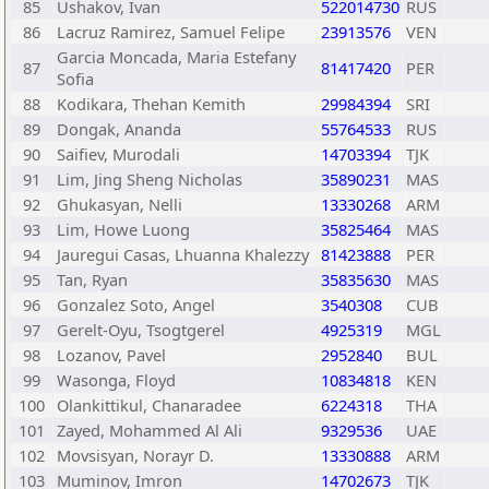
85
Ushakov, Ivan
522014730
RUS
86
Lacruz Ramirez, Samuel Felipe
23913576
VEN
Garcia Moncada, Maria Estefany
87
81417420
PER
Sofia
88
Kodikara, Thehan Kemith
29984394
SRI
89
Dongak, Ananda
55764533
RUS
90
Saifiev, Murodali
14703394
TJK
91
Lim, Jing Sheng Nicholas
35890231
MAS
92
Ghukasyan, Nelli
13330268
ARM
93
Lim, Howe Luong
35825464
MAS
94
Jauregui Casas, Lhuanna Khalezzy
81423888
PER
95
Tan, Ryan
35835630
MAS
96
Gonzalez Soto, Angel
3540308
CUB
97
Gerelt-Oyu, Tsogtgerel
4925319
MGL
98
Lozanov, Pavel
2952840
BUL
99
Wasonga, Floyd
10834818
KEN
100
Olankittikul, Chanaradee
6224318
THA
101
Zayed, Mohammed Al Ali
9329536
UAE
102
Movsisyan, Norayr D.
13330888
ARM
103
Muminov, Imron
14702673
TJK