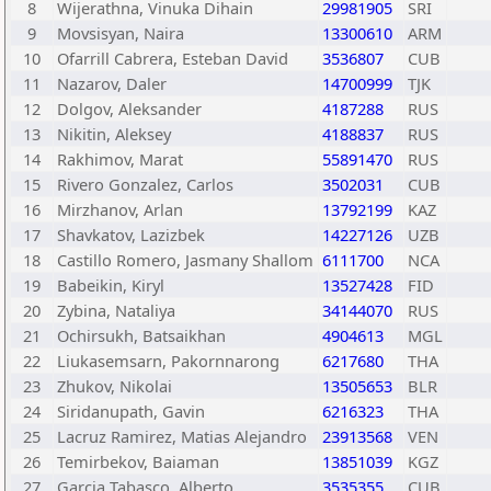
8
Wijerathna, Vinuka Dihain
29981905
SRI
9
Movsisyan, Naira
13300610
ARM
10
Ofarrill Cabrera, Esteban David
3536807
CUB
11
Nazarov, Daler
14700999
TJK
12
Dolgov, Aleksander
4187288
RUS
13
Nikitin, Aleksey
4188837
RUS
14
Rakhimov, Marat
55891470
RUS
15
Rivero Gonzalez, Carlos
3502031
CUB
16
Mirzhanov, Arlan
13792199
KAZ
17
Shavkatov, Lazizbek
14227126
UZB
18
Castillo Romero, Jasmany Shallom
6111700
NCA
19
Babeikin, Kiryl
13527428
FID
20
Zybina, Nataliya
34144070
RUS
21
Ochirsukh, Batsaikhan
4904613
MGL
22
Liukasemsarn, Pakornnarong
6217680
THA
23
Zhukov, Nikolai
13505653
BLR
24
Siridanupath, Gavin
6216323
THA
25
Lacruz Ramirez, Matias Alejandro
23913568
VEN
26
Temirbekov, Baiaman
13851039
KGZ
27
Garcia Tabasco, Alberto
3535355
CUB