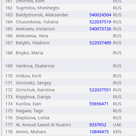
161
Smirnov, Klim
RUS
162
Tugmitov, Kheshegto
RUS
163
Baldyshonok, Aleksander
540024504
RUS
164
Chusovkova, Yuliana
522037519
RUS
165
Alekseev, Vissarion
540073726
RUS
166
Alekseeva, Yana
RUS
167
Belykh, Vladimir
522037489
RUS
168
Boyko, Maria
RUS
169
Vankina, Ekaterina
RUS
170
Volkov, Kirill
RUS
171
Voronetz, Sergey
RUS
172
Grinchuk, Karolina
522037551
RUS
173
Kopylova, Dariya
RUS
174
Kurilov, Ivan
55656471
RUS
175
Nagaev, Tagir
RUS
176
Sleptsova, Lolita
RUS
177
Al, Anoud Saeed Al Nuaimi
9337652
UAE
178
Amini, Muhani
10849475
KEN