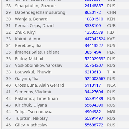
28
Sibagatullin, Gazinur
24148857
RUS
29
Daoendegezhamusurong,
8620172
CHN
30
Wanjala, Benard
10801510
KEN
31
Pernas Cejas, Daziel
3538109
CUB
32
Zhuk, Kiryl
13535579
FID
33
Kairat, Alinur
447042524
KAZ
34
Pereboev, Ilia
34413227
RUS
35
Jimenez Salas, Fabiana
3851494
PER
36
Filitov, Mikhail
522029532
RUS
37
Voskoboinikov, Yaroslav
55764207
RUS
38
Louwakul, Phuwin
6213618
THA
39
Galynin, Ilia
522008667
RUS
40
Cross Luna, Alain Gerard
6113117
NCA
41
Semenov, Vladimir
34427694
RUS
42
Rakhimov, Timerkhan
55891489
RUS
43
Kirichuk, Ulyana
55694390
RUS
44
Tulga, Tserengavaa
4904982
MGL
45
Tupitsin, Nikolay
55891497
RUS
46
Gilev, Viacheslav
55688772
RUS