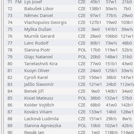
71
FM
Lys Josef
CZE
45b1
57w1
21b0
72
Babušek Libor
CZE
138b1
30w½
7b0
73
Němec Daniel
CZE
97w1
77b½
29w0
74
Vlachopulos Georgis
CZE
127b1
19w0
103b1
75
Myška Dušan
CZE
3w0
141b1
39w½
76
Murník Gerard
CZE
28w0
106b0
121w1
77
Lanc Rudolf
CZE
80b1
73w½
48b0
78
Slanina Piotr
POL
17b0
119w1
52b½
79
Glajc Nataniel
POL
20b0
148w1
31b0
80
Tarielashvili Kira
CZE
77w0
151b1
43w0
81
Kusyn Oliver
CZE
24w0
125b1
33w½
82
Cyroň Karel
CZE
150w1
38b0
147w1
83
Jaššo Slavomír
CZE
121w1
24b0
112w½
84
Benek Jiří
CZE
9w0
140b1
34w0
85
Kisiel Mateusz
POL
36b0
132w1
57b0
86
Kolder Vojtěch
CZE
68b0
41w0
142b1
87
Kovács Viliam
CZE
133w1
14b0
128w1
88
Lacková Ludmila
CZE
151w1
29b½
8w½
89
Slanina Agnieszka
POL
10b0
102w1
42b½
90
Repák Jan
CZE
1w0
118b½
114w0