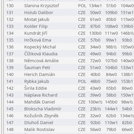
130
Slanina Krzysztof
POL
134w1
51b0
104w0
131
Holub Dalibor
CZE
50w0
109b0
151w1
132
Mistat Jakub
CZE
61w0
85b0
115w0
133
Kolder Filip
CZE
87b0
108w0
139b0
134
Kundrát Jiří
CZE
130b0
111w0
146b½
135
Hrčková Ema
CZE
57b0
99w1
93b0
136
Kopecký Michal
CZE
34w0
98b½
105w0
137
Čížiková Klaudia
CZE
49w0
94b0
99b0
138
Němcová Amálie
CZE
72w0
107b0
140w0
139
Šauman Petr
CZE
51w0
104b0
133w1
140
Herich Damián
CZE
40b0
84w0
138b1
141
Rybka Jakub
POL
48b0
75w0
153b1
142
Širila Eddie
CZE
43w0
65b0
86w0
143
Náplava Richard
CZE
39w0
58b0
150w1
144
Mahďák Daniel
CZE
100w½
145b0
98w½
145
Blokscha Vladimír
CZE
23b½
144w1
54b0
146
Kožušník Zbyněk
CZE
32w0
62b0
134w½
147
Dluhoš Daniel
CZE
92b0
110w1
82b0
148
Malik Rostislav
CZE
56w0
79b0
66w0