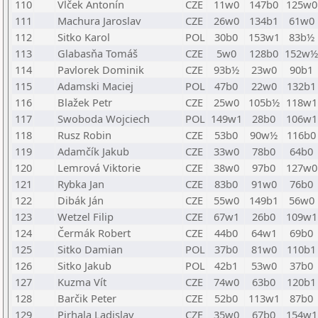
110
Vlček Antonín
CZE
11w0
147b0
125w0
111
Machura Jaroslav
CZE
26w0
134b1
61w0
112
Sitko Karol
POL
30b0
153w1
83b½
113
Glabasňa Tomáš
CZE
5w0
128b0
152w½
114
Pavlorek Dominik
CZE
93b½
23w0
90b1
115
Adamski Maciej
POL
47b0
22w0
132b1
116
Blažek Petr
CZE
25w0
105b½
118w1
117
Swoboda Wojciech
POL
149w1
28b0
106w1
118
Rusz Robin
CZE
53b0
90w½
116b0
119
Adamčík Jakub
CZE
33w0
78b0
64b0
120
Lemrová Viktorie
CZE
38w0
97b0
127w0
121
Rybka Jan
CZE
83b0
91w0
76b0
122
Dibák Ján
CZE
55w0
149b1
56w0
123
Wetzel Filip
CZE
67w1
26b0
109w1
124
Čermák Robert
CZE
44b0
64w1
69b0
125
Sitko Damian
POL
37b0
81w0
110b1
126
Sitko Jakub
POL
42b1
53w0
37b0
127
Kuzma Vít
CZE
74w0
63b0
120b1
128
Barčik Peter
CZE
52b0
113w1
87b0
129
Pirhala Ladislav
CZE
35w0
67b0
154w1