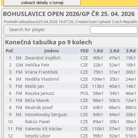
BOHUSLAVICE OPEN 2026/GP ČR 25. 04. 2026
Poslední aktualizace25.04.2026 16:07:26, Creator/Last Upload: Czech Republic
Search for player
Konečná tabulka po 9 kolech
Poř.
Jméno
FED
1.Rd
2.Rd
3.Rd
1
IM
Zwardoń Vojtěch
CZE
90b1
47w1
19b1
2
GM
Velička Petr
CZE
22b1
52w1
18b1
3
FM
Vrána František
CZE
75b1
31w1
36b1
4
IM
Neděla Vlastimil
CZE
109w1
35b1
24w1
5
FM
Malík Jan
CZE
113b1
40w1
14b1
6
FM
Raszka Janusz
POL
58w1
34b1
46w1
7
FM
Miča Marek
CZE
98w1
50b½
72w1
8
FM
Mudrák Josef
CZE
64b1
48w½
88b½
9
IM
Vesselovsky Serguei
CZE
84b1
44w1
20b1
10
Rakús Pavel
CZE
89w1
39b1
38w1
11
FM
Valenta Vít Václav
CZE
110b1
37w1
53b1
12
Veselý Libor
CZE
99b1
92w1
51b½