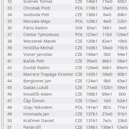
32
Šrámek Tomáš
CZE
146b1
17w0
65b1
33
Chrobak Piotr
POL
119b1
16w0
81b½
34
Svoboda Petr
CZE
136b1
6w0
84b1
35
Moczala Maja
POL
129b1
4w0
22b1
36
Pánis Radim
SVK
85w1
56b1
3w0
37
Cieslar Tymoteusz
POL
125w1
11b0
126w1
38
Weczerek Marek
CZE
120b1
82w1
10b0
39
Hnilička Michal
CZE
143b1
10w0
75b½
40
Vizner Jaroslav
CZE
140w1
5b0
94w1
41
Bačák Petr
CZE
95w0
86b1
58w1
42
Dostál Radim
CZE
126w0
66b1
89w½
43
Marrero Trapaga Yiromer
CZE
142b1
18w0
80b1
44
Bergloviec Jan
CZE
124w1
9b0
63w1
45
Gadas Lukáš
CZE
71w0
152b1
59w1
46
Kovalčík Adam
CZE
108b1
69w1
6b0
47
Čáp Šimon
CZE
115w1
1b0
62w1
48
Glajc Nikodem
POL
141w1
8b½
77w1
49
Hromada Jan
CZE
137b1
27w0
91b1
50
Kráčmer Daniel
CZE
131b1
7w½
23b0
51
Pardy Jiří
CZE
139b1
130w1
12w½