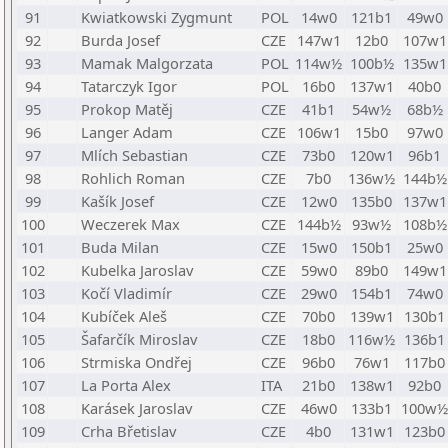
91
Kwiatkowski Zygmunt
POL
14w0
121b1
49w0
92
Burda Josef
CZE
147w1
12b0
107w1
93
Mamak Malgorzata
POL
114w½
100b½
135w1
94
Tatarczyk Igor
POL
16b0
137w1
40b0
95
Prokop Matěj
CZE
41b1
54w½
68b½
96
Langer Adam
CZE
106w1
15b0
97w0
97
Mlích Sebastian
CZE
73b0
120w1
96b1
98
Rohlich Roman
CZE
7b0
136w½
144b½
99
Kašík Josef
CZE
12w0
135b0
137w1
100
Weczerek Max
CZE
144b½
93w½
108b½
101
Buda Milan
CZE
15w0
150b1
25w0
102
Kubelka Jaroslav
CZE
59w0
89b0
149w1
103
Kočí Vladimír
CZE
29w0
154b1
74w0
104
Kubíček Aleš
CZE
70b0
139w1
130b1
105
Šafarčík Miroslav
CZE
18b0
116w½
136b1
106
Strmiska Ondřej
CZE
96b0
76w1
117b0
107
La Porta Alex
ITA
21b0
138w1
92b0
108
Karásek Jaroslav
CZE
46w0
133b1
100w½
109
Crha Břetislav
CZE
4b0
131w1
123b0