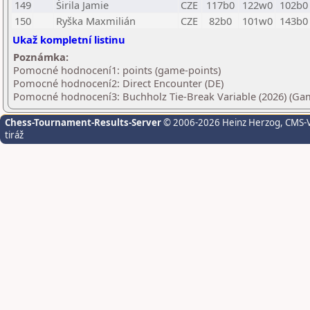
149
Širila Jamie
CZE
117b0
122w0
102b0
150
Ryška Maxmilián
CZE
82b0
101w0
143b0
Ukaž kompletní listinu
Poznámka:
Pomocné hodnocení1: points (game-points)
Pomocné hodnocení2: Direct Encounter (DE)
Pomocné hodnocení3: Buchholz Tie-Break Variable (2026) (Gam
Chess-Tournament-Results-Server
© 2006-2026 Heinz Herzog
, CMS-
tiráž