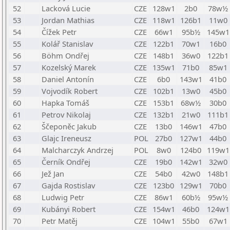
52
Lacková Lucie
CZE
128w1
2b0
78w½
53
Jordan Mathias
CZE
118w1
126b1
11w0
54
Čížek Petr
CZE
66w1
95b½
145w1
55
Kolář Stanislav
CZE
122b1
70w1
16b0
56
Böhm Ondřej
CZE
148b1
36w0
122b1
57
Kozelský Marek
CZE
135w1
71b0
85w1
58
Daniel Antonín
CZE
6b0
143w1
41b0
59
Vojvodík Robert
CZE
102b1
13w0
45b0
60
Hapka Tomáš
CZE
153b1
68w½
30b0
61
Petrov Nikolaj
CZE
132b1
21w0
111b1
62
Ščeponěc Jakub
CZE
13b0
146w1
47b0
63
Glajc Ireneusz
POL
27b0
127w1
44b0
64
Malcharczyk Andrzej
POL
8w0
124b0
119w1
65
Černík Ondřej
CZE
19b0
142w1
32w0
66
Jež Jan
CZE
54b0
42w0
148b1
67
Gajda Rostislav
CZE
123b0
129w1
70b0
68
Ludwig Petr
CZE
86w1
60b½
95w½
69
Kubányi Robert
CZE
154w1
46b0
124w1
70
Petr Matěj
CZE
104w1
55b0
67w1