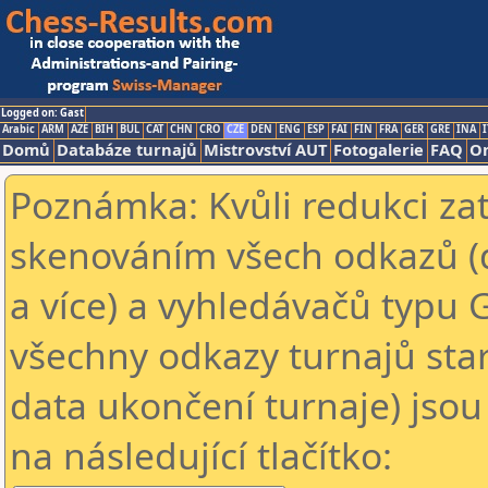
Logged on: Gast
Arabic
ARM
AZE
BIH
BUL
CAT
CHN
CRO
CZE
DEN
ENG
ESP
FAI
FIN
FRA
GER
GRE
INA
I
Domů
Databáze turnajů
Mistrovství AUT
Fotogalerie
FAQ
On
Poznámka: Kvůli redukci za
skenováním všech odkazů (
a více) a vyhledávačů typu 
všechny odkazy turnajů star
data ukončení turnaje) jsou
na následující tlačítko: