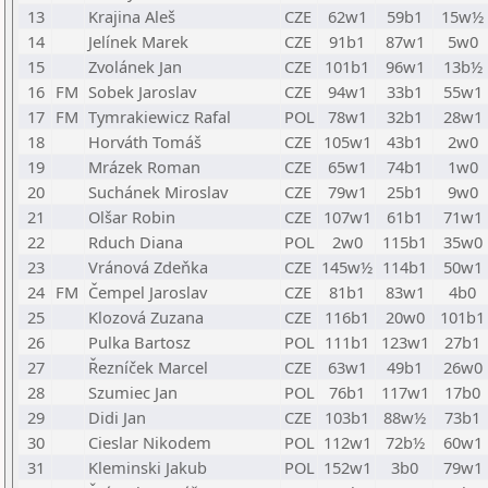
13
Krajina Aleš
CZE
62w1
59b1
15w½
14
Jelínek Marek
CZE
91b1
87w1
5w0
15
Zvolánek Jan
CZE
101b1
96w1
13b½
16
FM
Sobek Jaroslav
CZE
94w1
33b1
55w1
17
FM
Tymrakiewicz Rafal
POL
78w1
32b1
28w1
18
Horváth Tomáš
CZE
105w1
43b1
2w0
19
Mrázek Roman
CZE
65w1
74b1
1w0
20
Suchánek Miroslav
CZE
79w1
25b1
9w0
21
Olšar Robin
CZE
107w1
61b1
71w1
22
Rduch Diana
POL
2w0
115b1
35w0
23
Vránová Zdeňka
CZE
145w½
114b1
50w1
24
FM
Čempel Jaroslav
CZE
81b1
83w1
4b0
25
Klozová Zuzana
CZE
116b1
20w0
101b1
26
Pulka Bartosz
POL
111b1
123w1
27b1
27
Řezníček Marcel
CZE
63w1
49b1
26w0
28
Szumiec Jan
POL
76b1
117w1
17b0
29
Didi Jan
CZE
103b1
88w½
73b1
30
Cieslar Nikodem
POL
112w1
72b½
60w1
31
Kleminski Jakub
POL
152w1
3b0
79w1