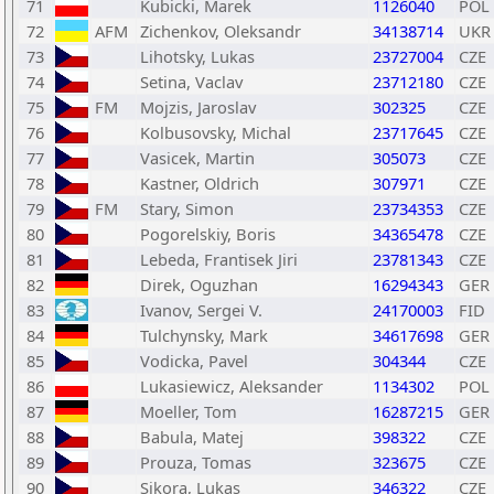
71
Kubicki, Marek
1126040
POL
72
AFM
Zichenkov, Oleksandr
34138714
UKR
73
Lihotsky, Lukas
23727004
CZE
74
Setina, Vaclav
23712180
CZE
75
FM
Mojzis, Jaroslav
302325
CZE
76
Kolbusovsky, Michal
23717645
CZE
77
Vasicek, Martin
305073
CZE
78
Kastner, Oldrich
307971
CZE
79
FM
Stary, Simon
23734353
CZE
80
Pogorelskiy, Boris
34365478
CZE
81
Lebeda, Frantisek Jiri
23781343
CZE
82
Direk, Oguzhan
16294343
GER
83
Ivanov, Sergei V.
24170003
FID
84
Tulchynsky, Mark
34617698
GER
85
Vodicka, Pavel
304344
CZE
86
Lukasiewicz, Aleksander
1134302
POL
87
Moeller, Tom
16287215
GER
88
Babula, Matej
398322
CZE
89
Prouza, Tomas
323675
CZE
90
Sikora, Lukas
346322
CZE