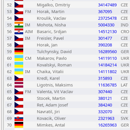
52
Migalko, Dmitriy
34147489
CZE
53
FM
Horak, Martin
367095
CZE
54
Kroulik, Vaclav
23725478
CZE
55
IM
Mohota, Nisha
5004330
IND
56
AIM
Basaric, Srdjan
14512130
CRO
57
IM
Freisler, Pavel
301477
CZE
58
Horak, Jan
390208
CZE
59
Tulchynsky, David
16289560
GER
60
CM
Makarov, Pavlo
14119110
UKR
61
Kovalskyi, Roman
14184214
UKR
62
IM
Chaika, Vitalii
14111802
UKR
63
Kredl, Karel
315893
CZE
64
Ligotnis, Maksims
11636785
LAT
65
FM
Valenta, Vit Vaclav
307440
CZE
66
Stocek, Martin
380121
CZE
67
Ret, Adam Josef
384240
CZE
68
Navratil, Jiri
332070
CZE
69
Kovacik, Oliver
2321963
SVK
70
Mimkes, Antal
16265963
GER