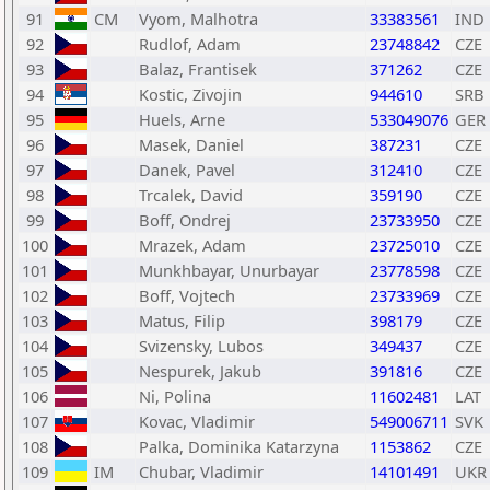
91
CM
Vyom, Malhotra
33383561
IND
92
Rudlof, Adam
23748842
CZE
93
Balaz, Frantisek
371262
CZE
94
Kostic, Zivojin
944610
SRB
95
Huels, Arne
533049076
GER
96
Masek, Daniel
387231
CZE
97
Danek, Pavel
312410
CZE
98
Trcalek, David
359190
CZE
99
Boff, Ondrej
23733950
CZE
100
Mrazek, Adam
23725010
CZE
101
Munkhbayar, Unurbayar
23778598
CZE
102
Boff, Vojtech
23733969
CZE
103
Matus, Filip
398179
CZE
104
Svizensky, Lubos
349437
CZE
105
Nespurek, Jakub
391816
CZE
106
Ni, Polina
11602481
LAT
107
Kovac, Vladimir
549006711
SVK
108
Palka, Dominika Katarzyna
1153862
CZE
109
IM
Chubar, Vladimir
14101491
UKR