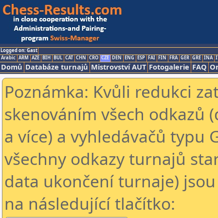
Logged on: Gast
Arabic
ARM
AZE
BIH
BUL
CAT
CHN
CRO
CZE
DEN
ENG
ESP
FAI
FIN
FRA
GER
GRE
INA
I
Domů
Databáze turnajů
Mistrovství AUT
Fotogalerie
FAQ
On
Poznámka: Kvůli redukci za
skenováním všech odkazů (
a více) a vyhledávačů typu 
všechny odkazy turnajů star
data ukončení turnaje) jsou
na následující tlačítko: