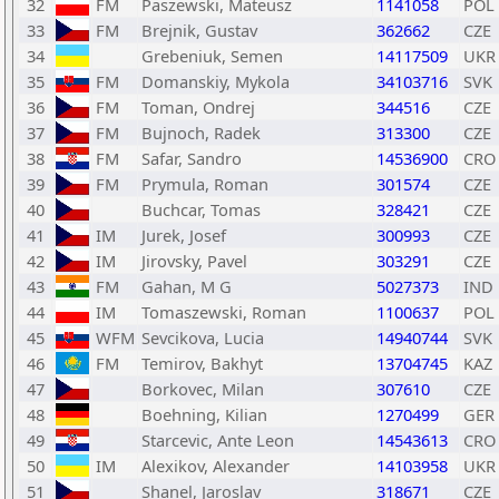
32
FM
Paszewski, Mateusz
1141058
POL
33
FM
Brejnik, Gustav
362662
CZE
34
Grebeniuk, Semen
14117509
UKR
35
FM
Domanskiy, Mykola
34103716
SVK
36
FM
Toman, Ondrej
344516
CZE
37
FM
Bujnoch, Radek
313300
CZE
38
FM
Safar, Sandro
14536900
CRO
39
FM
Prymula, Roman
301574
CZE
40
Buchcar, Tomas
328421
CZE
41
IM
Jurek, Josef
300993
CZE
42
IM
Jirovsky, Pavel
303291
CZE
43
FM
Gahan, M G
5027373
IND
44
IM
Tomaszewski, Roman
1100637
POL
45
WFM
Sevcikova, Lucia
14940744
SVK
46
FM
Temirov, Bakhyt
13704745
KAZ
47
Borkovec, Milan
307610
CZE
48
Boehning, Kilian
1270499
GER
49
Starcevic, Ante Leon
14543613
CRO
50
IM
Alexikov, Alexander
14103958
UKR
51
Shanel, Jaroslav
318671
CZE