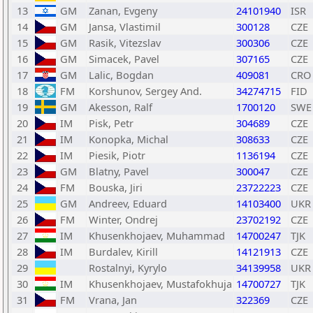
13
GM
Zanan, Evgeny
24101940
ISR
14
GM
Jansa, Vlastimil
300128
CZE
15
GM
Rasik, Vitezslav
300306
CZE
16
GM
Simacek, Pavel
307165
CZE
17
GM
Lalic, Bogdan
409081
CRO
18
FM
Korshunov, Sergey And.
34274715
FID
19
GM
Akesson, Ralf
1700120
SWE
20
IM
Pisk, Petr
304689
CZE
21
IM
Konopka, Michal
308633
CZE
22
IM
Piesik, Piotr
1136194
CZE
23
GM
Blatny, Pavel
300047
CZE
24
FM
Bouska, Jiri
23722223
CZE
25
GM
Andreev, Eduard
14103400
UKR
26
FM
Winter, Ondrej
23702192
CZE
27
IM
Khusenkhojaev, Muhammad
14700247
TJK
28
IM
Burdalev, Kirill
14121913
CZE
29
Rostalnyi, Kyrylo
34139958
UKR
30
IM
Khusenkhojaev, Mustafokhuja
14700727
TJK
31
FM
Vrana, Jan
322369
CZE