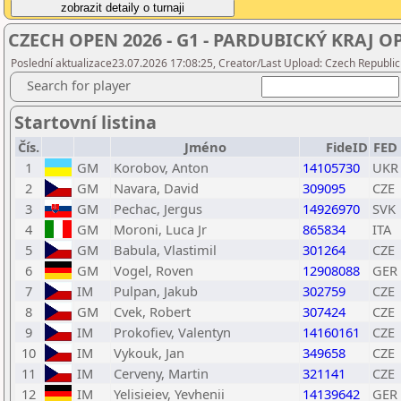
CZECH OPEN 2026 - G1 - PARDUBICKÝ KRAJ O
Poslední aktualizace23.07.2026 17:08:25, Creator/Last Upload: Czech Republic
Search for player
Startovní listina
Čís.
Jméno
FideID
FED
1
GM
Korobov, Anton
14105730
UKR
2
GM
Navara, David
309095
CZE
3
GM
Pechac, Jergus
14926970
SVK
4
GM
Moroni, Luca Jr
865834
ITA
5
GM
Babula, Vlastimil
301264
CZE
6
GM
Vogel, Roven
12908088
GER
7
IM
Pulpan, Jakub
302759
CZE
8
GM
Cvek, Robert
307424
CZE
9
IM
Prokofiev, Valentyn
14160161
CZE
10
IM
Vykouk, Jan
349658
CZE
11
IM
Cerveny, Martin
321141
CZE
12
IM
Yelisieiev, Yevhenii
14139642
GER