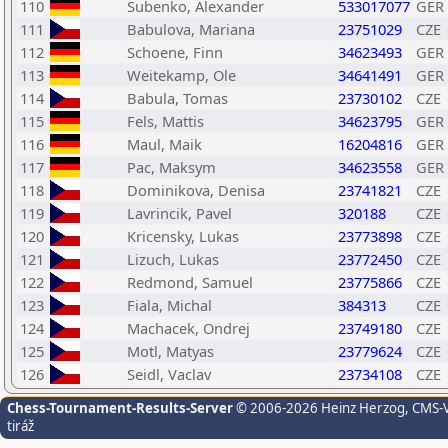
110
Subenko, Alexander
533017077
GER
111
Babulova, Mariana
23751029
CZE
112
Schoene, Finn
34623493
GER
113
Weitekamp, Ole
34641491
GER
114
Babula, Tomas
23730102
CZE
115
Fels, Mattis
34623795
GER
116
Maul, Maik
16204816
GER
117
Pac, Maksym
34623558
GER
118
Dominikova, Denisa
23741821
CZE
119
Lavrincik, Pavel
320188
CZE
120
Kricensky, Lukas
23773898
CZE
121
Lizuch, Lukas
23772450
CZE
122
Redmond, Samuel
23775866
CZE
123
Fiala, Michal
384313
CZE
124
Machacek, Ondrej
23749180
CZE
125
Motl, Matyas
23779624
CZE
126
Seidl, Vaclav
23734108
CZE
Chess-Tournament-Results-Server
© 2006-2026 Heinz Herzog
, CMS-
tiráž