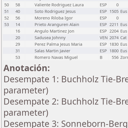
50
58
Valiente Rodriguez Laura
ESP
0
51
40
Soto Rodriguez Jesus
ESP
1505
Eus
52
56
Moreno Riloba Igor
ESP
0
53
14
Prieto Aranguren Alain
ESP
2211
Eus
16
Angulo Martinez Jon
ESP
2204
Eus
20
Sadusea Johnny
VEN
2074
Cat
29
Perez Palma Jesus Maria
ESP
1830
Eus
31
Salas Martin Javier
ESP
1800
Eus
53
Romero Navas Miguel
B
556
Zor
Anotación:
Desempate 1: Buchholz Tie-Bre
parameter)
Desempate 2: Buchholz Tie-Bre
parameter)
Desempate 3: Sonneborn-Berge