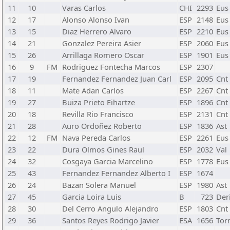
11
10
Varas Carlos
CHI
2293
Eus
12
17
Alonso Alonso Ivan
ESP
2148
Eus
13
15
Diaz Herrero Alvaro
ESP
2210
Eus
14
21
Gonzalez Pereira Asier
ESP
2060
Eus
15
26
Arrillaga Romero Oscar
ESP
1901
Eus
16
9
FM
Rodriguez Fontecha Marcos
ESP
2307
17
19
Fernandez Fernandez Juan Carl
ESP
2095
Cnt
18
11
Mate Adan Carlos
ESP
2267
Cnt
19
27
Buiza Prieto Eihartze
ESP
1896
Cnt
20
18
Revilla Rio Francisco
ESP
2131
Cnt
21
28
Auro Ordoñez Roberto
ESP
1836
Ast
22
12
FM
Nava Pereda Carlos
ESP
2261
Eus
23
22
Dura Olmos Gines Raul
ESP
2032
Val
24
32
Cosgaya Garcia Marcelino
ESP
1778
Eus
25
43
Fernandez Fernandez Alberto I
ESP
1674
26
24
Bazan Solera Manuel
ESP
1980
Ast
27
45
Garcia Loira Luis
B
723
Der
28
30
Del Cerro Angulo Alejandro
ESP
1803
Cnt
29
36
Santos Reyes Rodrigo Javier
ESA
1656
Tor