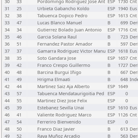
30
33
Pordomingo Rodriguez Jose Ant
ESP
1730
Cnt
31
25
Urbieta Gabancho Koldo
ESP
1940
Eus
32
38
Tabuenca Dopico Pedro
ESP
1613
Cnt
33
47
Lucas Blanco Manuel
B
699
Der
34
34
Gutierrez Bolado Juan Antonio
ESP
1716
Cnt
35
46
Garcia Solana Raul
B
723
Der
36
51
Fernandez Pastor Amador
B
597
Der
37
37
Gamarra Rodriguez Victor Manu
ESP
1618
Eus
38
35
Soto Gandara Jose
ESP
1657
Cnt
39
42
Franco Crespo Guillermo
B
1727
Der
40
48
Barcina Burgui Iñigo
B
667
Der
41
49
Hrigma Elmaati
B
648
Ind
42
44
Martinez Saiz Aja Alberto
ESP
1649
43
57
Tabuenca Mendataurigoitia Ped
ESP
0
44
55
Martinez Diez Jose Felix
ESP
0
45
39
Estebanez Sevilla Unai
ESP
1610
Eus
46
41
Valiente Rodriguez Marco
ESP
1126
Cnt
47
54
Ferreriro Bienvenido
ESP
0
48
50
Franco Diaz Javier
B
613
Der
49
52
Raya Muñoz Arcadio
B
563
Der