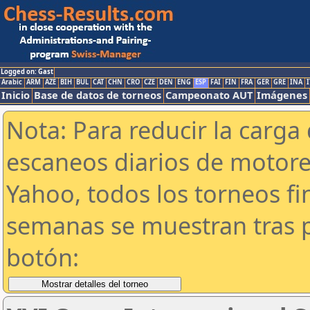
Logged on: Gast
Arabic
ARM
AZE
BIH
BUL
CAT
CHN
CRO
CZE
DEN
ENG
ESP
FAI
FIN
FRA
GER
GRE
INA
I
Inicio
Base de datos de torneos
Campeonato AUT
Imágenes
Nota: Para reducir la carga 
escaneos diarios de motor
Yahoo, todos los torneos f
semanas se muestran tras p
botón: