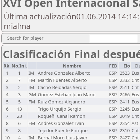
XVI Open Internacional Sa
Última actualización01.06.2014 14:14:
mialma
Search for player
Clasificación Final despu
Rk.
No.Ini.
Nombre
FED
Elo
Cl
1
1
IM
Andres Gonzalez Alberto
ESP
2523
Eus
2
7
FM
Martin Fuentes Alberto
ESP
2332
Cnt
3
2
IM
Cacho Reigadas Sergio
ESP
2511
Cnt
4
3
GM
Gomez Esteban Juan Mario
ESP
2466
Eus
5
5
FM
Ruiz Gomez Alejandro
ESP
2411
Eus
6
13
Trigo Urquijo Sergio
ESP
2245
Eus
7
23
Roqueñi Canal Ramon
ESP
2019
Cnt
8
6
FM
Andres Gonzalez Ivan
ESP
2354
Ast
9
8
Tejedor Fuente Enrique
ESP
2310
Cnt
10
4
IM
Bernal Moro Luis Javier
ESP
2427
Cnt