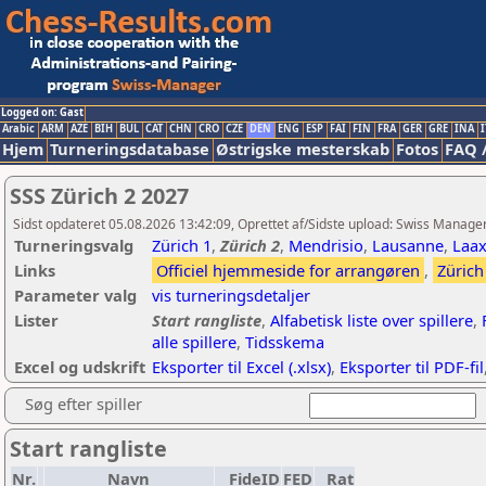
Logged on: Gast
Arabic
ARM
AZE
BIH
BUL
CAT
CHN
CRO
CZE
DEN
ENG
ESP
FAI
FIN
FRA
GER
GRE
INA
I
Hjem
Turneringsdatabase
Østrigske mesterskab
Fotos
FAQ 
SSS Zürich 2 2027
Sidst opdateret 05.08.2026 13:42:09, Oprettet af/Sidste upload: Swiss Manage
Turneringsvalg
Zürich 1
,
Zürich 2
,
Mendrisio
,
Lausanne
,
Laa
Links
Officiel hjemmeside for arrangøren
,
Zürich
Parameter valg
vis turneringsdetaljer
Lister
Start rangliste
,
Alfabetisk liste over spillere
,
alle spillere
,
Tidsskema
Excel og udskrift
Eksporter til Excel (.xlsx)
,
Eksporter til PDF-fil
Søg efter spiller
Start rangliste
Nr.
Navn
FideID
FED
Rat