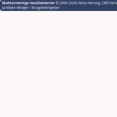
Skakturnerings resultatserver
© 2006-2026 Heinz Herzog
, CMS-Ver
Juridiske detaljer / brugsbetingelser