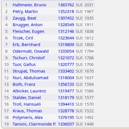
1
Haltmeier, Bruno
1365762
SUI
2031
2
Petry, Martin
1352318
SUI
1967
3
Zaugg, Beat
1307452
SUI
1935
4
Brugger, Anton
1328549
SUI
1911
5
Fleischer, Eugen
1312146
SUI
1838
6
Trcek, Ciril
1323644
SUI
1812
7
Erb, Bernhard
1319809
SUI
1800
8
Odermatt, Oswald
1333054
SUI
1794
9
Tschurr, Christof
1321072
SUI
1788
10
Tuor, Gallus
1320777
SUI
1706
11
Strupat, Thomas
1333402
SUI
1670
12
Nuri, Abdulsamad
1318004
SUI
1637
13
Both, Franz
1356720
SUI
1594
14
Albicker, Laurenz
1319477
SUI
1586
15
Stalder, Daniel
1318179
SUI
1577
16
Troll, Hansueli
1394410
SUI
1570
17
Kraus, Thomas
1328778
SUI
1522
18
Polymeris, Alex
1376195
SUI
1492
19
Tansini, Clairmonde P.
1336037
SUI
1446