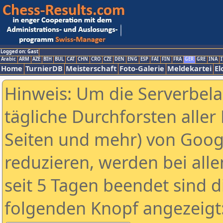
Logged on: Gast
Arabic
ARM
AZE
BIH
BUL
CAT
CHN
CRO
CZE
DEN
ENG
ESP
FAI
FIN
FRA
GER
GRE
INA
I
Home
TurnierDB
Meisterschaft
Foto-Galerie
Meldekartei
El
Hinweis: Um die Serverbel
tägliche Durchforsten aller 
Seiten und mehr) von Goog
reduzieren, werden bei alle
seit 5 Tagen beendet sind d
folgenden Knopf angezeigt