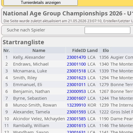
National Age Group Championships 2026 - U
Die Seite wurde zuletzt aktualisiert am 21.05.2026 23:07:10, Ersteller/Letzter
Suche nach Spieler
Startrangliste
Nr.
Name
FideID
Land
Elo
1
Kelly, Alexander
23001470
LCA
1356
Augier Co
2
Endraws, Michael
23001100
LCA
1340
The Montes
3
Mcnamara, Luke
23001518
LCA
1339
The Montes
4
Smith, Riley
23001623
LCA
1294
The Montes
5
Emmanuel, Eli
23001011
LCA
1279
Bonne Terr
6
Benjamin, Nathan
23000953
LCA
1267
Bonne Terr
7
Byrne, Sebastien
23001607
LCA
1244
The Montes
8
Munoz-Smith, Rowan
13239910
KOR
1239
The Interna
9
Alexander, Tamela
23001593
LCA
1222
Gros Islet
10
Alcindor Velez, Mchayden
23001585
LCA
1190
Dame Pearl
11
Rambally, William
23001615
LCA
1146
The Montes
12
Wyndham, Saxon
23001631
LCA
1141
The Montes