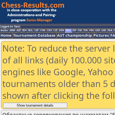
Logged on: Gast
Arabic
ARM
AZE
BIH
BUL
CAT
CHN
CRO
CZE
DEN
ENG
ESP
FAI
FIN
FRA
GER
GRE
INA
I
Home
Tournament-Database
AUT championship
Pictures
F
Note: To reduce the server 
of all links (daily 100.000 s
engines like Google, Yahoo a
tournaments older than 5 d
shown after clicking the fo
Областные соревнования по шахматам "Б