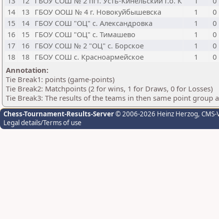
13
12
ГБОУ СОШ № 2 пгт. Усть-Кинельский г.о. К
1
0
14
13
ГБОУ ООШ № 4 г. Новокуйбышевска
1
0
15
14
ГБОУ СОШ "ОЦ" с. Александровка
1
0
16
15
ГБОУ СОШ "ОЦ" с. Тимашево
1
0
17
16
ГБОУ СОШ № 2 "ОЦ" с. Борское
1
0
18
18
ГБОУ СОШ с. Красноармейское
1
0
Annotation:
Tie Break1: points (game-points)
Tie Break2: Matchpoints (2 for wins, 1 for Draws, 0 for Losses)
Tie Break3: The results of the teams in then same point group 
Chess-Tournament-Results-Server
© 2006-2026 Heinz Herzog
, CMS-
Legal details/Terms of use