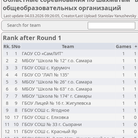
общеобразовательных организаций
Last update 04.03.2026 09:26:05, Creator/Last Upload: Stanislav Yanushevsky
Search for team
Rank after Round 1
Rk.
SNo
Team
Games
1
1
ГАОУ СО «СамЛИТ"
1
1
2
2
МБОУ "Школа № 12" г.о. Самара
1
1
3
3
ГБОУ СОШ с. Курумоч
1
1
4
4
ГБОУ СО "ЛАП № 135"
1
1
5
5
МБОУ "Школа № 26" г.о. Самара
1
1
6
6
МБОУ "Школа № 63" г.о. Самара
1
1
7
7
МБОУ "Школа № 174" г. Самары
1
1
8
9
ГБОУ Лицей № 16 г. Жигулевска
1
1
9
8
ГБОУ СОШ с. Ягодное
1
1
10
17
ГБОУ СОШ с. Елховка
1
0
11
10
ГБОУ СОШ № 33 г. Сызрани
1
0
12
11
ГБОУ СОШ с. Красный Яр
1
0