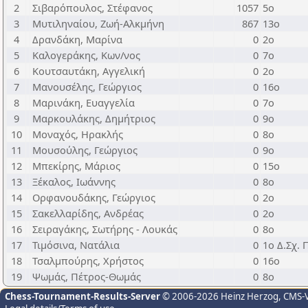
2
Σιβαρόπουλος, Στέφανος
1057
5ο
3
Μυτιληναίου, Ζωή-Αλκμήνη
867
13ο
4
Δρανδάκη, Μαρίνα
0
2ο
5
Καλογεράκης, Κων/νος
0
7ο
6
Κουτσαυτάκη, Αγγελική
0
2ο
7
Μανουσέλης, Γεώργιος
0
16ο
8
Μαρινάκη, Ευαγγελία
0
7ο
9
Μαρκουλάκης, Δημήτριος
0
9ο
10
Μοναχός, Ηρακλής
0
8ο
11
Μουσούλης, Γεώργιος
0
9ο
12
Μπεκίρης, Μάριος
0
15ο
13
Ξέκαλος, Ιωάννης
0
8ο
14
Ορφανουδάκης, Γεώργιος
0
2ο
15
Σακελλαρίδης, Ανδρέας
0
2ο
16
Σειραγάκης, Σωτήρης - Λουκάς
0
8ο
17
Τιμόσινα, Νατάλια
0
1ο Δ.Σχ. 
18
Τσαλμπούρης, Χρήστος
0
16ο
19
Ψωμάς, Πέτρος-Θωμάς
0
8ο
Chess-Tournament-Results-Server
© 2006-2026 Heinz Herzog
, CMS-