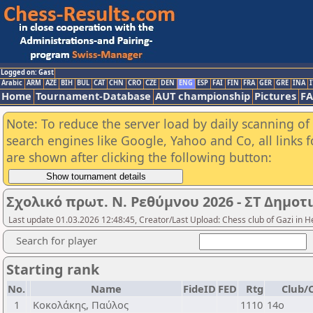
Logged on: Gast
Arabic
ARM
AZE
BIH
BUL
CAT
CHN
CRO
CZE
DEN
ENG
ESP
FAI
FIN
FRA
GER
GRE
INA
I
Home
Tournament-Database
AUT championship
Pictures
F
Note: To reduce the server load by daily scanning of a
search engines like Google, Yahoo and Co, all links 
are shown after clicking the following button:
Σχολικό πρωτ. Ν. Ρεθύμνου 2026 - ΣΤ Δημοτ
Last update 01.03.2026 12:48:45, Creator/Last Upload: Chess club of Gazi in H
Search for player
Starting rank
No.
Name
FideID
FED
Rtg
Club/C
1
Κοκολάκης, Παύλος
1110
14ο