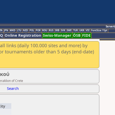
Servert
TA
JPN
MKD
LTU
NED
POL
POR
ROU
RUS
SRB
SVK
SWE
TUR
UKR
VIE
FontSize:11pt
AQ
Online Registration
Swiss-Manager
ÖSB
FIDE
ll links (daily 100.000 sites and more) by
for tournaments older than 5 days (end-date)
ικού
eraklion of Crete
Search
ity