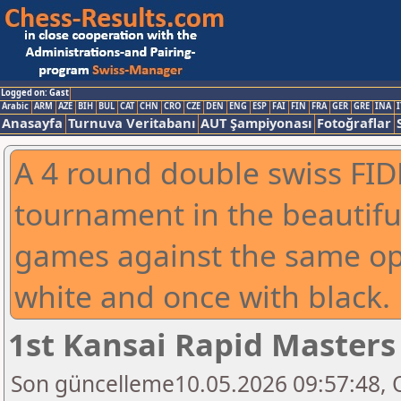
Logged on: Gast
Arabic
ARM
AZE
BIH
BUL
CAT
CHN
CRO
CZE
DEN
ENG
ESP
FAI
FIN
FRA
GER
GRE
INA
I
Anasayfa
Turnuva Veritabanı
AUT Şampiyonası
Fotoğraflar
A 4 round double swiss FIDE
tournament in the beautiful
games against the same op
white and once with black.
1st Kansai Rapid Masters
Son güncelleme10.05.2026 09:57:48, 