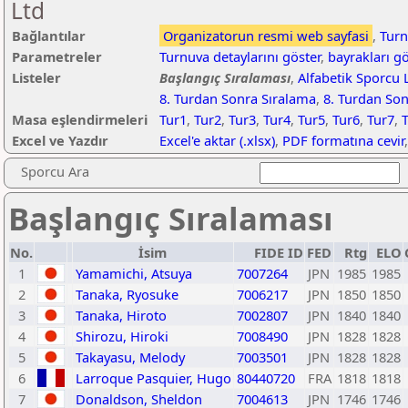
Ltd
Bağlantılar
Organizatorun resmi web sayfasi
,
Turn
Parametreler
Turnuva detaylarını göster
,
bayrakları g
Listeler
Başlangıç Sıralaması
,
Alfabetik Sporcu L
8. Turdan Sonra Sıralama
,
8. Turdan Son
Masa eşlendirmeleri
Tur1
,
Tur2
,
Tur3
,
Tur4
,
Tur5
,
Tur6
,
Tur7
,
Excel ve Yazdır
Excel'e aktar (.xlsx)
,
PDF formatına cevir
Sporcu Ara
Başlangıç Sıralaması
No.
İsim
FIDE ID
FED
Rtg
ELO
1
Yamamichi, Atsuya
7007264
JPN
1985
1985
2
Tanaka, Ryosuke
7006217
JPN
1850
1850
3
Tanaka, Hiroto
7002807
JPN
1840
1840
4
Shirozu, Hiroki
7008490
JPN
1828
1828
5
Takayasu, Melody
7003501
JPN
1828
1828
6
Larroque Pasquier, Hugo
80440720
FRA
1818
1818
7
Donaldson, Sheldon
7004613
JPN
1746
1746