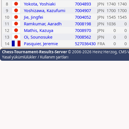
8
Yokota, Yoshiaki
7004893
JPN
1740
1740
9
Yoshizawa, Kazufumi
7004907
JPN
1700
1700
10
Jie, Jingfei
7004052
JPN
1545
1545
11
Ramkumar, Aaradh
7008198
JPN
1036
0
12
Mathis, Kazuya
7008970
JPN
0
0
13
Oi, Sounosuke
7008562
JPN
0
0
14
Pasquier, Jeremie
527036430
FRA
0
0
Chess-Tournament-Results-Server
© 2006-2026 Heinz Herzog
, CMS-
Yasal yükümlülükler / Kullanım şartları