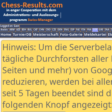
Logged on: Gast
Arabic
ARM
AZE
BIH
BUL
CAT
CHN
CRO
CZE
DEN
ENG
ESP
FAI
FIN
FRA
GER
GRE
INA
I
Home
TurnierDB
Meisterschaft
Foto-Galerie
Meldekartei
El
Hinweis: Um die Serverbel
tägliche Durchforsten aller 
Seiten und mehr) von Goog
reduzieren, werden bei alle
seit 5 Tagen beendet sind d
folgenden Knopf angezeigt