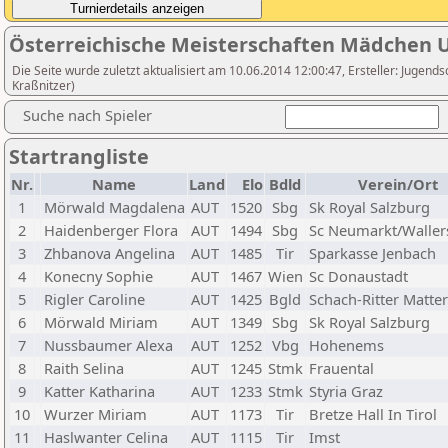
Österreichische Meisterschaften Mädchen 
Die Seite wurde zuletzt aktualisiert am 10.06.2014 12:00:47, Ersteller: Jugen
Kraßnitzer)
Suche nach Spieler
Startrangliste
Nr.
Name
Land
Elo
Bdld
Verein/Ort
1
Mörwald Magdalena
AUT
1520
Sbg
Sk Royal Salzburg
2
Haidenberger Flora
AUT
1494
Sbg
Sc Neumarkt/Waller
3
Zhbanova Angelina
AUT
1485
Tir
Sparkasse Jenbach
4
Konecny Sophie
AUT
1467
Wien
Sc Donaustadt
5
Rigler Caroline
AUT
1425
Bgld
Schach-Ritter Matte
6
Mörwald Miriam
AUT
1349
Sbg
Sk Royal Salzburg
7
Nussbaumer Alexa
AUT
1252
Vbg
Hohenems
8
Raith Selina
AUT
1245
Stmk
Frauental
9
Katter Katharina
AUT
1233
Stmk
Styria Graz
10
Wurzer Miriam
AUT
1173
Tir
Bretze Hall In Tirol
11
Haslwanter Celina
AUT
1115
Tir
Imst