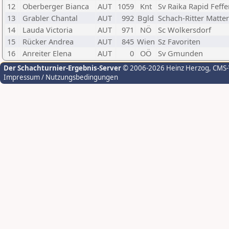
12
Oberberger Bianca
AUT
1059
Knt
Sv Raika Rapid Feffe
13
Grabler Chantal
AUT
992
Bgld
Schach-Ritter Matte
14
Lauda Victoria
AUT
971
NÖ
Sc Wolkersdorf
15
Rücker Andrea
AUT
845
Wien
Sz Favoriten
16
Anreiter Elena
AUT
0
OÖ
Sv Gmunden
Der Schachturnier-Ergebnis-Server
© 2006-2026 Heinz Herzog
, CMS
Impressum / Nutzungsbedingungen