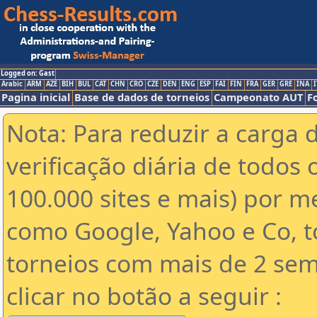
Logged on: Gast
Arabic
ARM
AZE
BIH
BUL
CAT
CHN
CRO
CZE
DEN
ENG
ESP
FAI
FIN
FRA
GER
GRE
INA
I
Pagina inicial
Base de dados de torneios
Campeonato AUT
F
Nota: Para reduzir a carga 
verificação diária de todos 
100.000 sites e mais) por 
como Google, Yahoo e Co, t
torneios com mais de 2 sem
clicar no botão a seguir :