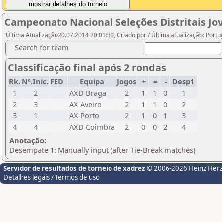
Campeonato Nacional Seleções Distritais Jo
Última Atualização20.07.2014 20:01:30, Criado por / Última atualização: Port
Search for team
Classificação final após 2 rondas
Rk.
Nº.Inic.
FED
Equipa
Jogos
+
=
-
Desp1
1
2
AXD Braga
2
1
1
0
1
2
3
AX Aveiro
2
1
1
0
2
3
1
AX Porto
2
1
0
1
3
4
4
AXD Coimbra
2
0
0
2
4
Anotação:
Desempate 1: Manually input (after Tie-Break matches)
Servidor de resultados de torneio de xadrez
© 2006-2026 Heinz Her
Detalhes legais / Termos de uso