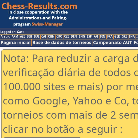
Logged on: Gast
Arabic
ARM
AZE
BIH
BUL
CAT
CHN
CRO
CZE
DEN
ENG
ESP
FAI
FIN
FRA
GER
GRE
INA
I
Pagina inicial
Base de dados de torneios
Campeonato AUT
F
Nota: Para reduzir a carga 
verificação diária de todos 
100.000 sites e mais) por 
como Google, Yahoo e Co, t
torneios com mais de 2 sem
clicar no botão a seguir :