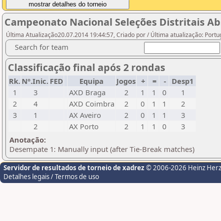
Campeonato Nacional Seleções Distritais Ab
Última Atualização20.07.2014 19:44:57, Criado por / Última atualização: Port
Search for team
Classificação final após 2 rondas
Rk.
Nº.Inic.
FED
Equipa
Jogos
+
=
-
Desp1
1
3
AXD Braga
2
1
1
0
1
2
4
AXD Coimbra
2
0
1
1
2
3
1
AX Aveiro
2
0
1
1
3
2
AX Porto
2
1
1
0
3
Anotação:
Desempate 1: Manually input (after Tie-Break matches)
Servidor de resultados de torneio de xadrez
© 2006-2026 Heinz Her
Detalhes legais / Termos de uso