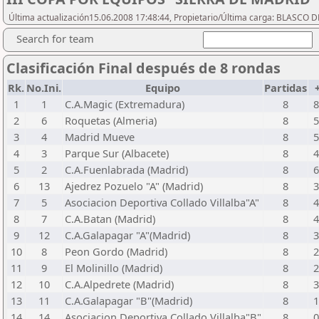
Última actualización15.06.2008 17:48:44, Propietario/Última carga: BLASCO D
Search for team
Clasificación Final después de 8 rondas
Rk.
No.Ini.
Equipo
Partidas
1
1
C.A.Magic (Extremadura)
8
2
6
Roquetas (Almeria)
8
3
4
Madrid Mueve
8
4
3
Parque Sur (Albacete)
8
5
2
C.A.Fuenlabrada (Madrid)
8
6
13
Ajedrez Pozuelo "A" (Madrid)
8
7
5
Asociacion Deportiva Collado Villalba"A"
8
8
7
C.A.Batan (Madrid)
8
9
12
C.A.Galapagar "A"(Madrid)
8
10
8
Peon Gordo (Madrid)
8
11
9
El Molinillo (Madrid)
8
12
10
C.A.Alpedrete (Madrid)
8
13
11
C.A.Galapagar "B"(Madrid)
8
14
14
Asociacion Deportiva Collado Villalba"B"
8