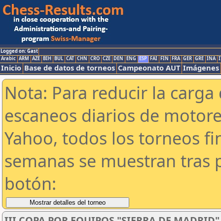
Logged on: Gast
Arabic
ARM
AZE
BIH
BUL
CAT
CHN
CRO
CZE
DEN
ENG
ESP
FAI
FIN
FRA
GER
GRE
INA
I
Inicio
Base de datos de torneos
Campeonato AUT
Imágenes
Nota: Para reducir la carga 
escaneos diarios de motor
Yahoo, todos los torneos f
semanas se muestran tras p
botón:
III COPA POR EQUIPOS "SIERRA DE MADRID"