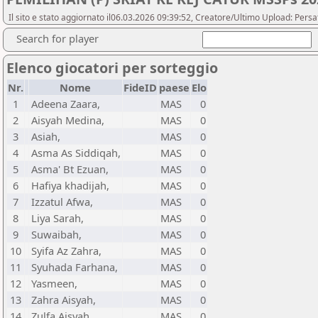
Il sito e stato aggiornato il06.03.2026 09:39:52, Creatore/Ultimo Upload: Pers
Search for player
Elenco giocatori per sorteggio
Nr.
Nome
FideID
paese
Elo
1
Adeena Zaara,
MAS
0
2
Aisyah Medina,
MAS
0
3
Asiah,
MAS
0
4
Asma As Siddiqah,
MAS
0
5
Asma' Bt Ezuan,
MAS
0
6
Hafiya khadijah,
MAS
0
7
Izzatul Afwa,
MAS
0
8
Liya Sarah,
MAS
0
9
Suwaibah,
MAS
0
10
Syifa Az Zahra,
MAS
0
11
Syuhada Farhana,
MAS
0
12
Yasmeen,
MAS
0
13
Zahra Aisyah,
MAS
0
14
Zulfa Aisyah,
MAS
0