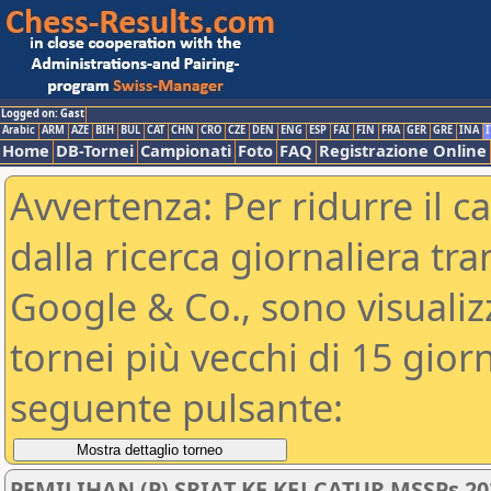
Logged on: Gast
Arabic
ARM
AZE
BIH
BUL
CAT
CHN
CRO
CZE
DEN
ENG
ESP
FAI
FIN
FRA
GER
GRE
INA
I
Home
DB-Tornei
Campionati
Foto
FAQ
Registrazione Online
Avvertenza: Per ridurre il c
dalla ricerca giornaliera tra
Google & Co., sono visualizzab
tornei più vecchi di 15 gio
seguente pulsante:
PEMILIHAN (P) SRIAT KE KEJ CATUR MSSPs 20