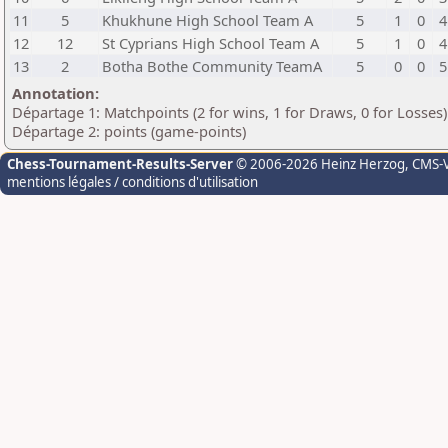
11
5
Khukhune High School Team A
5
1
0
4
12
12
St Cyprians High School Team A
5
1
0
4
13
2
Botha Bothe Community TeamA
5
0
0
5
Annotation:
Départage 1: Matchpoints (2 for wins, 1 for Draws, 0 for Losses)
Départage 2: points (game-points)
Chess-Tournament-Results-Server
© 2006-2026 Heinz Herzog
, CMS-
mentions légales / conditions d'utilisation