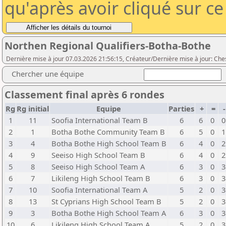
qu'après avoir cliqué sur c
Northen Regional Qualifiers-Botha-Bothe
Dernière mise à jour 07.03.2026 21:56:15, Créateur/Dernière mise à jour: Che
Chercher une équipe
Classement final après 6 rondes
Rg
Rg initial
Equipe
Parties
+
=
1
11
Soofia International Team B
6
6
0
0
2
1
Botha Bothe Community Team B
6
5
0
1
3
4
Botha Bothe High School Team B
6
4
0
2
4
9
Seeiso High School Team B
6
4
0
2
5
8
Seeiso High School Team A
6
3
0
3
6
7
Likileng High School Team B
6
3
0
3
7
10
Soofia International Team A
5
2
0
3
8
13
St Cyprians High School Team B
5
2
0
3
9
3
Botha Bothe High School Team A
6
3
0
3
10
6
Likileng High School Team A
5
2
0
3