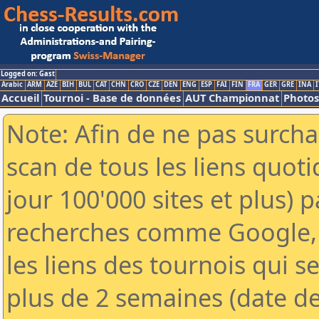
Logged on: Gast
Arabic
ARM
AZE
BIH
BUL
CAT
CHN
CRO
CZE
DEN
ENG
ESP
FAI
FIN
FRA
GER
GRE
INA
I
Accueil
Tournoi - Base de données
AUT Championnat
Photos
Note: Afin de ne pas surcha
scan de tous les liens quo
jour 100'000 sites et plus) 
recherches comme Google, 
les liens des tournois qui se
plus de 2 semaines (date de