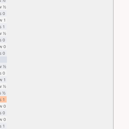
s ½
w ½
s 0
w 1
s 1
w ½
s 0
w 0
s 0
w ½
s 0
w 1
w ½
s ½
s 1
w 0
s 0
w 0
s 1