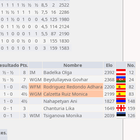
1
1
1
1
½
½
½
8,5
2
2522
1
½
½
1
1
1
½
7,5
16
2286
0
1
½
0
1
0
0
4,5
125
1980
0
1
1
½
0
0
0
4,5
114
2124
½
1
0
0
0
1
1
5,5
87
2190
1
0
0
0
½
0
0
3
155
1830
0
1
0
1
0
1
0
3
159
1583
esultado
Pts.
Nombre
Elo
No.
½ - ½
8
IM
Badelka Olga
2392
12
½ - ½
7
WGM
Beydullayeva Govhar
2368
24
1 - 0
4½
WFM
Rodriguez Redondo Adhara
2200
82
1 - 0
4½
WGM
Calzetta Ruiz Monica
2199
83
1 - 0
4½
Nahapetyan Ani
1827
148
0 - 1
3
Chanturia Lika
1649
159
0 - 1
3
WIM
Tsiganova Monika
2039
126
es.