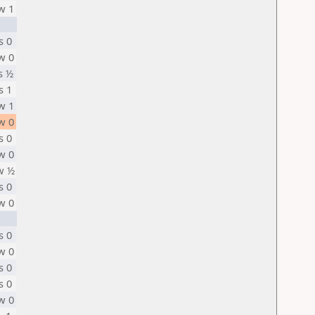
w 1
s 0
w 0
s ½
s 1
w 1
w 0
s 0
w 0
w ½
s 0
w 0
s 0
w 0
s 0
s 0
w 0