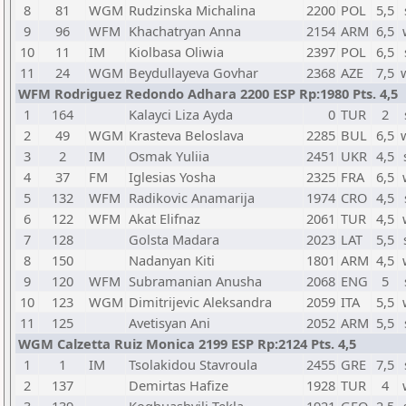
8
81
WGM
Rudzinska Michalina
2200
POL
5,5
9
96
WFM
Khachatryan Anna
2154
ARM
6,5
10
11
IM
Kiolbasa Oliwia
2397
POL
6,5
11
24
WGM
Beydullayeva Govhar
2368
AZE
7,5
WFM Rodriguez Redondo Adhara 2200 ESP Rp:1980 Pts. 4,5
1
164
Kalayci Liza Ayda
0
TUR
2
2
49
WGM
Krasteva Beloslava
2285
BUL
6,5
3
2
IM
Osmak Yuliia
2451
UKR
4,5
4
37
FM
Iglesias Yosha
2325
FRA
6,5
5
132
WFM
Radikovic Anamarija
1974
CRO
4,5
6
122
WFM
Akat Elifnaz
2061
TUR
4,5
7
128
Golsta Madara
2023
LAT
5,5
8
150
Nadanyan Kiti
1801
ARM
4,5
9
120
WFM
Subramanian Anusha
2068
ENG
5
10
123
WGM
Dimitrijevic Aleksandra
2059
ITA
5,5
11
125
Avetisyan Ani
2052
ARM
5,5
WGM Calzetta Ruiz Monica 2199 ESP Rp:2124 Pts. 4,5
1
1
IM
Tsolakidou Stavroula
2455
GRE
7,5
2
137
Demirtas Hafize
1928
TUR
4