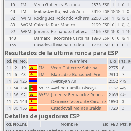
19
IM
Vega Gutierrez Sabrina
2375
ESP
1
1
0
1
43
IM
Matnadze Bujiashvili Ann
2310
ESP
½
½
1
0
82
WFM
Rodriguez Redondo Adhara
2200
ESP
1
½
½
0
83
WGM
Calzetta Ruiz Monica
2199
ESP
0
1
½
½
92
WFM
Jimenez Fernandez Rebeca
2166
ESP
½
0
1
½
143
Damaso Tacoronte Carolina
1890
ESP
0
0
½
1
155
Casadevall Mainau Iraida
1729
ESP
0
0
0
0
Resultados de la última ronda para ESP
Rd.
M.
No.
Nombre
Elo
Pts.
R
11
2
19
IM
Vega Gutierrez Sabrina
2375
8
11
6
43
IM
Matnadze Bujiashvili Ann
2310
7
11
53
125
Avetisyan Ani
2052
4½
11
54
134
WFM
Avelino Camila Biscaya
1937
4½
11
56
92
WFM
Jimenez Fernandez Rebeca
2166
4½
11
75
143
Damaso Tacoronte Carolina
1890
3
11
80
155
Casadevall Mainau Iraida
1729
3
Detalles de jugadores ESP
Rd.
No.Ini.
Nombre
Elo
FED
Pts.
R
IM Vega Gutierrez Sabrina 2375 ESP Rp:2522 Pts. 8,5