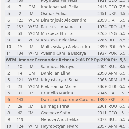
3
139
Koghuashvili Tekla
1921
GEO
2,5
4
7
GM
Khotenashvili Bella
2415
GEO
7,5
5
2
IM
Osmak Yuliia
2451
UKR
4,5
6
123
WGM
Dimitrijevic Aleksandra
2059
ITA
5,5
7
132
WFM
Radikovic Anamarija
1974
CRO
4,5
8
53
WGM
Mirzoeva Elmira
2265
ENG
5,5
9
49
WGM
Krasteva Beloslava
2285
BUL
6,5
10
15
IM
Maltsevskaya Aleksandra
2390
POL
6,5
11
134
WFM
Avelino Camila Biscaya
1937
POR
5,5
WFM Jimenez Fernandez Rebeca 2166 ESP Rp:2190 Pts. 5,5
1
10
IM
Salimova Nurgyul
2404
BUL
8,5
2
14
GM
Danielian Elina
2390
ARM
6,5
3
121
WFM
Krkyasharyan Sona
2063
ARM
4,5
4
23
WGM
Klek Hanna Marie
2369
GER
6,5
5
31
IM
Brunello Marina
2346
ITA
5
6
143
Damaso Tacoronte Carolina
1890
ESP
3
7
28
IM
Bulmaga Irina
2361
ROU
6,5
8
42
IM
Gvetadze Sofio
2311
GEO
6
9
119
Nenova Andzhelika
2072
BUL
5,5
10
124
WFM
Hayrapetyan Nvard
2057
ARM
4,5