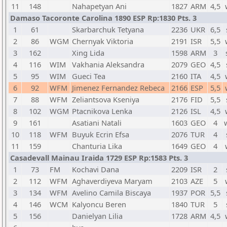
11
148
Nahapetyan Ani
1827
ARM
4,5
Damaso Tacoronte Carolina 1890 ESP Rp:1830 Pts. 3
1
61
Skarbarchuk Tetyana
2236
UKR
6,5
2
86
WGM
Chernyak Viktoria
2191
ISR
5,5
3
162
Xing Lida
1598
ARM
3
4
116
WIM
Vakhania Aleksandra
2079
GEO
4,5
5
95
WIM
Gueci Tea
2160
ITA
4,5
6
92
WFM
Jimenez Fernandez Rebeca
2166
ESP
5,5
7
88
WFM
Zeliantsova Kseniya
2176
FID
5,5
8
102
WGM
Ptacnikova Lenka
2126
ISL
4,5
9
161
Asatiani Natali
1603
GEO
4
10
118
WFM
Buyuk Ecrin Efsa
2076
TUR
4
11
159
Chanturia Lika
1649
GEO
4
Casadevall Mainau Iraida 1729 ESP Rp:1583 Pts. 3
1
73
FM
Kochavi Dana
2209
ISR
2
2
112
WFM
Aghaverdiyeva Maryam
2103
AZE
5
3
134
WFM
Avelino Camila Biscaya
1937
POR
5,5
4
146
WCM
Kalyoncu Beren
1840
TUR
5
5
156
Danielyan Lilia
1728
ARM
4,5