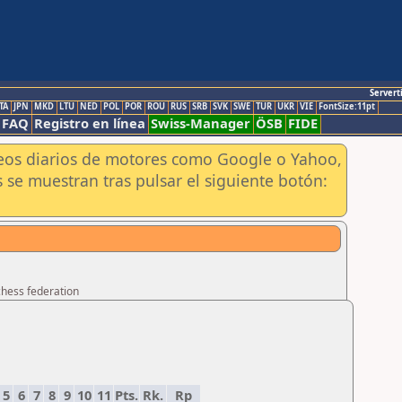
Servert
TA
JPN
MKD
LTU
NED
POL
POR
ROU
RUS
SRB
SVK
SWE
TUR
UKR
VIE
FontSize:11pt
FAQ
Registro en línea
Swiss-Manager
ÖSB
FIDE
aneos diarios de motores como Google o Yahoo,
 se muestran tras pulsar el siguiente botón:
chess federation
5
6
7
8
9
10
11
Pts.
Rk.
Rp