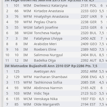
1
101
WIM
Dwilewicz Katarzyna
2131
POL
6
2
66
WIM
Kirtadze Anastasia
2233
GEO
5,5
3
76
WFM
Hnatyshyn Anastasiia
2207
UKR
9
4
59
WFM
Peglau Charis
2238
GER
5
5
55
WGM
Safarli Josefine
2253
GER
6
6
38
WGM
Toncheva Nadya
2320
BUL
7,5
7
3
IM
Fataliyeva Ulviyya
2450
AZE
7
8
8
IM
Arabidze Meri
2409
GEO
7,5
9
16
IM
Roebers Eline
2389
NED
7,5
10
10
IM
Salimova Nurgyul
2404
BUL
8,5
11
12
IM
Badelka Olga
2392
AUT
8,5
IM Matnadze Bujiashvili Ann 2310 ESP Rp:2286 Pts. 7,5
1
125
Avetisyan Ani
2052
ARM
5,5
2
129
WFM
Hariharan Shambavi
2008
ENG
4,5
3
115
WFM
Tashkinova Sofiia
2085
ISR
4,5
4
93
WIM
Abdinova Narmin
2165
AZE
6
5
103
WIM
Vidic Teja
2123
SLO
5,5
6
135
WCM
Venskaya Nika
1937
FID
6,5
7
85
WIM
Olde Margareth
2194
EST
7,5