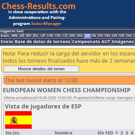
Logged on: Gast
Arabic
ARM
AZE
BIH
BUL
CAT
CHN
CRO
CZE
DEN
ENG
ESP
FAI
FIN
FRA
GER
GRE
INA
I
Inicio
Base de datos de torneos
Campeonato AUT
Imágenes
Nota: Para reducir la carga del servidor en los esc
todos los torneos finalizados hace más de 2 semanas
The last round starts at 13:00
EUROPEAN WOMEN CHESS CHAMPIONSHIP
Última actualización10.06.2026 13:02:45, Propietario/Última carga: Georgian 
Vista de jugadores de ESP
No.Ini.
Nombre
Elo
FED
1
2
3
4