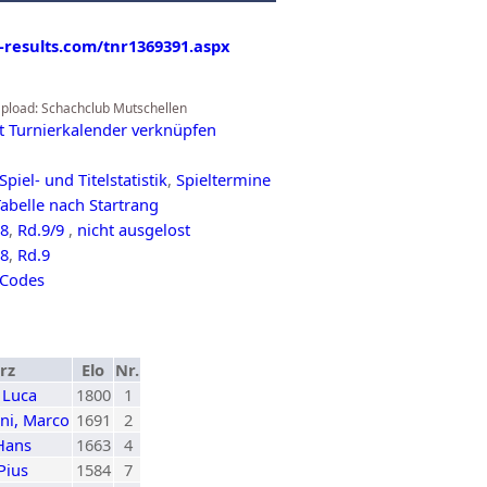
s-results.com/tnr1369391.aspx
 Upload: Schachclub Mutschellen
t Turnierkalender verknüpfen
Spiel- und Titelstatistik
,
Spieltermine
abelle nach Startrang
.8
,
Rd.9/9
,
nicht ausgelost
.8
,
Rd.9
Codes
rz
Elo
Nr.
 Luca
1800
1
ni, Marco
1691
2
Hans
1663
4
 Pius
1584
7