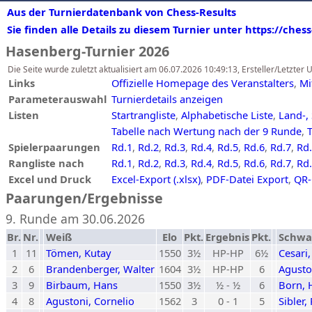
Aus der Turnierdatenbank von Chess-Results
Sie finden alle Details zu diesem Turnier unter https://ches
Hasenberg-Turnier 2026
Die Seite wurde zuletzt aktualisiert am 06.07.2026 10:49:13, Ersteller/Letzter
Links
Offizielle Homepage des Veranstalters
,
Mi
Parameterauswahl
Turnierdetails anzeigen
Listen
Startrangliste
,
Alphabetische Liste
,
Land-, 
Tabelle nach Wertung nach der 9 Runde
,
T
Spielerpaarungen
Rd.1
,
Rd.2
,
Rd.3
,
Rd.4
,
Rd.5
,
Rd.6
,
Rd.7
,
Rd
Rangliste nach
Rd.1
,
Rd.2
,
Rd.3
,
Rd.4
,
Rd.5
,
Rd.6
,
Rd.7
,
Rd
Excel und Druck
Excel-Export (.xlsx)
,
PDF-Datei Export
,
QR-
Paarungen/Ergebnisse
9. Runde am 30.06.2026
Br.
Nr.
Weiß
Elo
Pkt.
Ergebnis
Pkt.
Schwa
1
11
Tömen, Kutay
1550
3½
HP-HP
6½
Cesari,
2
6
Brandenberger, Walter
1604
3½
HP-HP
6
Agusto
3
9
Birbaum, Hans
1550
3½
½ - ½
6
Born, 
4
8
Agustoni, Cornelio
1562
3
0 - 1
5
Sibler,