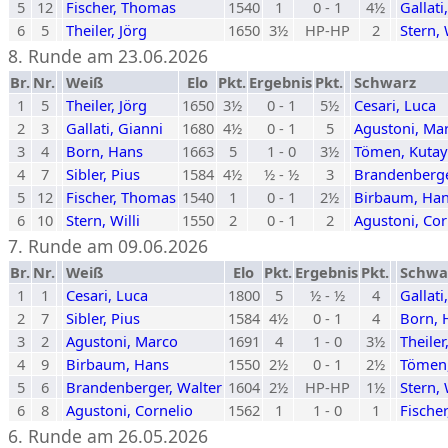
5
12
Fischer, Thomas
1540
1
0 - 1
4½
Gallati
6
5
Theiler, Jörg
1650
3½
HP-HP
2
Stern, 
8. Runde am 23.06.2026
Br.
Nr.
Weiß
Elo
Pkt.
Ergebnis
Pkt.
Schwarz
1
5
Theiler, Jörg
1650
3½
0 - 1
5½
Cesari, Luca
2
3
Gallati, Gianni
1680
4½
0 - 1
5
Agustoni, Ma
3
4
Born, Hans
1663
5
1 - 0
3½
Tömen, Kutay
4
7
Sibler, Pius
1584
4½
½ - ½
3
Brandenberge
5
12
Fischer, Thomas
1540
1
0 - 1
2½
Birbaum, Ha
6
10
Stern, Willi
1550
2
0 - 1
2
Agustoni, Cor
7. Runde am 09.06.2026
Br.
Nr.
Weiß
Elo
Pkt.
Ergebnis
Pkt.
Schwa
1
1
Cesari, Luca
1800
5
½ - ½
4
Gallati
2
7
Sibler, Pius
1584
4½
0 - 1
4
Born, 
3
2
Agustoni, Marco
1691
4
1 - 0
3½
Theiler
4
9
Birbaum, Hans
1550
2½
0 - 1
2½
Tömen,
5
6
Brandenberger, Walter
1604
2½
HP-HP
1½
Stern, 
6
8
Agustoni, Cornelio
1562
1
1 - 0
1
Fische
6. Runde am 26.05.2026