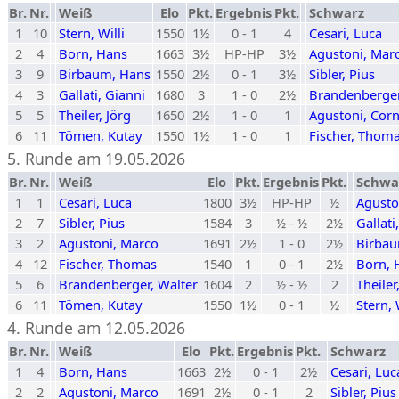
Br.
Nr.
Weiß
Elo
Pkt.
Ergebnis
Pkt.
Schwarz
1
10
Stern, Willi
1550
1½
0 - 1
4
Cesari, Luca
2
4
Born, Hans
1663
3½
HP-HP
3½
Agustoni, Mar
3
9
Birbaum, Hans
1550
2½
0 - 1
3½
Sibler, Pius
4
3
Gallati, Gianni
1680
3
1 - 0
2½
Brandenberger
5
5
Theiler, Jörg
1650
2½
1 - 0
1
Agustoni, Corn
6
11
Tömen, Kutay
1550
1½
1 - 0
1
Fischer, Thom
5. Runde am 19.05.2026
Br.
Nr.
Weiß
Elo
Pkt.
Ergebnis
Pkt.
Schwa
1
1
Cesari, Luca
1800
3½
HP-HP
½
Agusto
2
7
Sibler, Pius
1584
3
½ - ½
2½
Gallati
3
2
Agustoni, Marco
1691
2½
1 - 0
2½
Birbau
4
12
Fischer, Thomas
1540
1
0 - 1
2½
Born, 
5
6
Brandenberger, Walter
1604
2
½ - ½
2
Theiler
6
11
Tömen, Kutay
1550
1½
0 - 1
½
Stern, 
4. Runde am 12.05.2026
Br.
Nr.
Weiß
Elo
Pkt.
Ergebnis
Pkt.
Schwarz
1
4
Born, Hans
1663
2½
0 - 1
2½
Cesari, Luc
2
2
Agustoni, Marco
1691
2½
0 - 1
2
Sibler, Pius