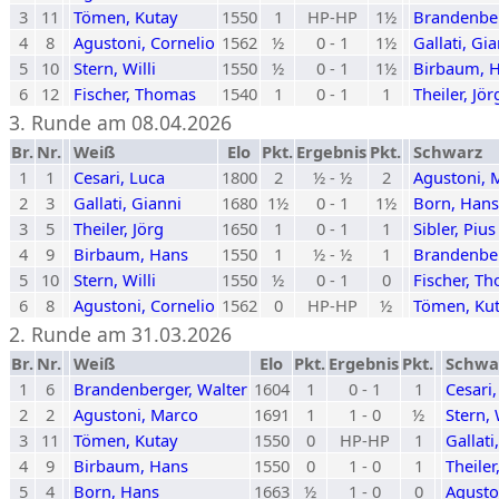
3
11
Tömen, Kutay
1550
1
HP-HP
1½
Brandenber
4
8
Agustoni, Cornelio
1562
½
0 - 1
1½
Gallati, Gi
5
10
Stern, Willi
1550
½
0 - 1
1½
Birbaum, 
6
12
Fischer, Thomas
1540
1
0 - 1
1
Theiler, Jör
3. Runde am 08.04.2026
Br.
Nr.
Weiß
Elo
Pkt.
Ergebnis
Pkt.
Schwarz
1
1
Cesari, Luca
1800
2
½ - ½
2
Agustoni, 
2
3
Gallati, Gianni
1680
1½
0 - 1
1½
Born, Hans
3
5
Theiler, Jörg
1650
1
0 - 1
1
Sibler, Pius
4
9
Birbaum, Hans
1550
1
½ - ½
1
Brandenber
5
10
Stern, Willi
1550
½
0 - 1
0
Fischer, T
6
8
Agustoni, Cornelio
1562
0
HP-HP
½
Tömen, Ku
2. Runde am 31.03.2026
Br.
Nr.
Weiß
Elo
Pkt.
Ergebnis
Pkt.
Schwa
1
6
Brandenberger, Walter
1604
1
0 - 1
1
Cesari,
2
2
Agustoni, Marco
1691
1
1 - 0
½
Stern, 
3
11
Tömen, Kutay
1550
0
HP-HP
1
Gallati
4
9
Birbaum, Hans
1550
0
1 - 0
1
Theiler
5
4
Born, Hans
1663
½
1 - 0
0
Agusto