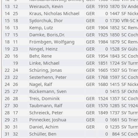
13
12
Weirauch, Kevin
GER
1910
1870
SV And
14
25
Kraus, Nicholas Michael
GER
0
1447
SF Nick
15
18
Sydorchuk, Ihor
GER
0
1730
VfR-SC 
16
13
Kemp, Lutz
GER
1904
1852
SC Rema
17
15
Damke, Boris,Dr.
GER
1925
1850
SC Coch
18
11
Frömbgen, Wolfgang
GER
1984
1879
SC Rema
19
23
Ningel, Heinz
GER
0
1528
SV Güls
20
16
Behr, Rene
GER
1954
1843
SC Coch
19
Linke, Michael
GER
1851
1724
SV Turm
22
24
Schüring, Jonas
GER
1665
1507
SG Trier
23
22
Sesterhenn, Peter
GER
1768
1597
SC Coch
24
26
Nagel, Ralf
GER
1680
1415
SF Nick
25
27
Rückemann, Sven
0
1415
SF Ocht
26
28
Treis, Dominik
GER
1524
1357
SC Coch
27
30
Taubmann, Ralf
GER
1570
1285
SC 1924 
28
17
Schreieck, Peter
GER
1849
1737
SV Turm
29
21
Pinnecker, Joshua
GER
0
1661
SG Trier
30
31
Daniel, Achim
GER
0
1235
SV Turm
31
32
Schüller, Ben
0
864
SC Coch