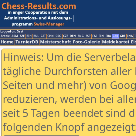
Logged on: Gast
Arabic
ARM
AZE
BIH
BUL
CAT
CHN
CRO
CZE
DEN
ENG
ESP
FAI
FIN
FRA
GER
GRE
INA
I
Home
TurnierDB
Meisterschaft
Foto-Galerie
Meldekartei
El
Hinweis: Um die Serverbel
tägliche Durchforsten aller 
Seiten und mehr) von Goog
reduzieren, werden bei alle
seit 5 Tagen beendet sind d
folgenden Knopf angezeigt