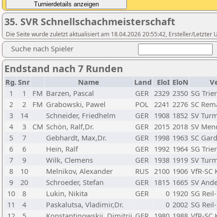
35. SVR Schnellschachmeisterschaft
Die Seite wurde zuletzt aktualisiert am 18.04.2026 20:55:42, Ersteller/Letzte
Suche nach Spieler
Endstand nach 7 Runden
Rg.
Snr
Name
Land
EloI
EloN
V
1
1
FM
Barzen, Pascal
GER
2329
2350
SG Trier
2
2
FM
Grabowski, Pawel
POL
2241
2276
SC Rema
3
14
Schneider, Friedhelm
GER
1908
1852
SV Turm
4
3
CM
Schön, Ralf,Dr.
GER
2015
2018
SV Mend
5
7
Gebhardt, Max,Dr.
GER
1998
1963
SC Gard
6
6
Hein, Ralf
GER
1992
1964
SG Trier
7
9
Wilk, Clemens
GER
1938
1919
SV Turm
8
10
Melnikov, Alexander
RUS
2100
1906
VfR-SC 
9
20
Schroeder, Stefan
GER
1815
1665
SV And
10
8
Lukin, Nikita
GER
0
1920
SG Reil
11
4
Paskalutsa, Vladimir,Dr.
0
2002
SG Reil
12
5
Konstantinowskij, Dimitrij
GER
1980
1988
VfR-SC 