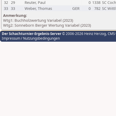
32
29
Reuter, Paul
0
1338
SC Coch
33
33
Weber, Thomas
GER
0
782
SC Wittl
Anmerkung:
Wtg1: Buchholzwertung Variabel (2023)
Wtg2: Sonneborn Berger Wertung Variabel (2023)
Der Schachturnier-Ergebnis-Server
© 2006-2026 Heinz Herzog
, CMS
Impressum / Nutzungsbedingungen