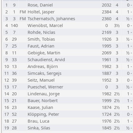
1
9
Rose, Daniel
2032
4
0 -
2
1
FM
Holtel, Jasper
2384
4
1 -
3
3
FM
Tschernatsch, Johannes
2360
4
½ -
4
140
Wienöbst, Marcel
0
3½
0 -
5
7
Rohde, Niclas
2169
3
1 -
6
29
Smith, Tobias
1926
3
½ -
7
25
Faust, Adrian
1995
3
1 -
8
11
Gebigke, Martin
2069
3
½ -
9
33
Schaudienst, Arvid
1961
3
½ -
10
13
Andreas, Björn
1982
3
1 -
11
36
Simcaks, Sergejs
1887
3
0 -
12
39
Seitz, Manuel
1952
3
0 -
13
17
Pueschel, Werner
0
3
½ -
14
20
Lindenau, Jorge
1982
2½
1 -
15
21
Bauer, Norbert
1999
2½
1 -
16
23
Kaase, Julian
1874
2½
1 -
17
52
Klöpping, Peter
1724
2½
0 -
18
27
Brau, Luca
1976
2½
1 -
19
28
Sinka, Silas
1845
2½
½ -