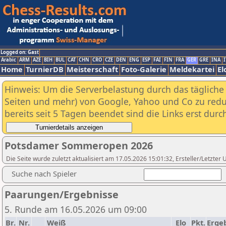
Logged on: Gast
Arabic
ARM
AZE
BIH
BUL
CAT
CHN
CRO
CZE
DEN
ENG
ESP
FAI
FIN
FRA
GER
GRE
INA
I
Home
TurnierDB
Meisterschaft
Foto-Galerie
Meldekartei
El
Hinweis: Um die Serverbelastung durch das tägliche D
Seiten und mehr) von Google, Yahoo und Co zu reduz
bereits seit 5 Tagen beendet sind die Links erst dur
Potsdamer Sommeropen 2026
Die Seite wurde zuletzt aktualisiert am 17.05.2026 15:01:32, Ersteller/Letzte
Suche nach Spieler
Paarungen/Ergebnisse
5. Runde am 16.05.2026 um 09:00
Br.
Nr.
Weiß
Elo
Pkt.
Erge