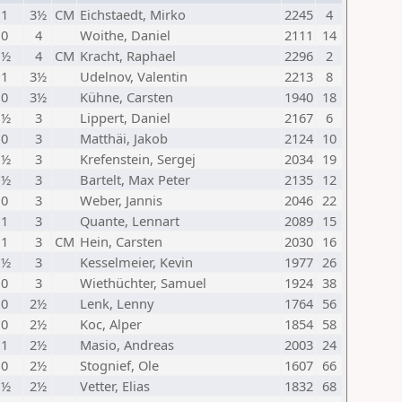
 1
3½
CM
Eichstaedt, Mirko
2245
4
 0
4
Woithe, Daniel
2111
14
 ½
4
CM
Kracht, Raphael
2296
2
 1
3½
Udelnov, Valentin
2213
8
 0
3½
Kühne, Carsten
1940
18
 ½
3
Lippert, Daniel
2167
6
 0
3
Matthäi, Jakob
2124
10
 ½
3
Krefenstein, Sergej
2034
19
 ½
3
Bartelt, Max Peter
2135
12
 0
3
Weber, Jannis
2046
22
 1
3
Quante, Lennart
2089
15
 1
3
CM
Hein, Carsten
2030
16
 ½
3
Kesselmeier, Kevin
1977
26
 0
3
Wiethüchter, Samuel
1924
38
 0
2½
Lenk, Lenny
1764
56
 0
2½
Koc, Alper
1854
58
 1
2½
Masio, Andreas
2003
24
 0
2½
Stognief, Ole
1607
66
 ½
2½
Vetter, Elias
1832
68