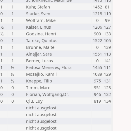
 0
1
Schönknecht, Mathilde
1475
116
 1
1
Kuhr, Stefan
1452
81
 0
1
Starke, Sven
1218
119
 1
1
Wolfram, Mike
0
99
 ½
1
Kaiser, Linus
1206
127
 ½
1
Godzina, Henri
900
133
 0
1
Tamke, Quintus
1522
105
 1
1
Brunne, Malte
0
139
 1
1
Alnajjar, Sara
1551
113
 1
1
Berner, Lucas
0
141
 1
½
Feitosa Menezes, Flora
1455
111
 1
½
Mozejko, Kamil
1089
129
 1
½
Knappe, Filip
975
131
 0
0
Timm, Marc
951
123
 0
0
Florian, Wolfgang,Dr.
946
132
 0
0
Qiu, Luyi
819
134
nicht ausgelost
nicht ausgelost
nicht ausgelost
nicht ausgelost