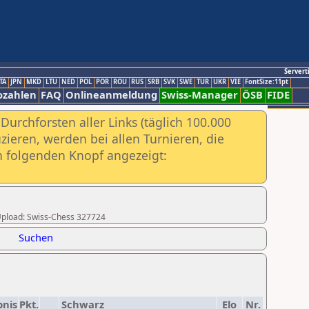
Servert
TA
JPN
MKD
LTU
NED
POL
POR
ROU
RUS
SRB
SVK
SWE
TUR
UKR
VIE
FontSize:11pt
ozahlen
FAQ
Onlineanmeldung
Swiss-Manager
ÖSB
FIDE
urchforsten aller Links (täglich 100.000
ieren, werden bei allen Turnieren, die
ch folgenden Knopf angezeigt:
r Upload: Swiss-Chess 327724
Suchen
bnis
Pkt.
Schwarz
Elo
Nr.