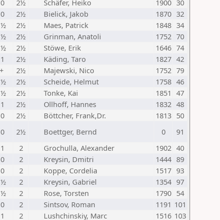
 0
2½
Schäfer, Heiko
1900
30
 0
2½
Bielick, Jakob
1870
32
 ½
2½
Maes, Patrick
1848
34
 ½
2½
Grinman, Anatoli
1752
70
 ½
2½
Stöwe, Erik
1646
74
 1
2½
Käding, Taro
1827
42
 +
2½
Majewski, Nico
1752
79
 ½
2½
Scheide, Helmut
1758
46
 ½
2½
Tonke, Kai
1851
47
 1
2½
Ollhoff, Hannes
1832
48
 0
2½
Böttcher, Frank,Dr.
1813
50
 0
2½
Boettger, Bernd
0
91
 1
2
Grochulla, Alexander
1902
40
 0
2
Kreysin, Dmitri
1444
89
 0
2
Koppe, Cordelia
1517
93
 ½
2
Kreysin, Gabriel
1354
97
 ½
2
Rose, Torsten
1790
54
 0
2
Sintsov, Roman
1191
101
 1
2
Lushchinskiy, Marc
1516
103