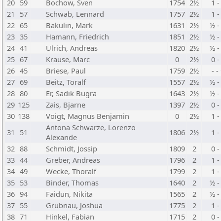
20
59
Bochow, Sven
1754
2½
1 -
21
57
Schwab, Lennard
1757
2½
1 -
22
65
Bakulin, Mark
1631
2½
½ -
23
35
Hamann, Friedrich
1851
2½
½ -
24
41
Ulrich, Andreas
1820
2½
½ -
25
67
Krause, Marc
0
2½
0 -
26
45
Briese, Paul
1759
2½
- -
27
69
Beitz, Toralf
1557
2½
½ -
28
80
Er, Sadik Bugra
1643
2½
½ -
29
125
Zais, Bjarne
1397
2½
0 -
30
138
Voigt, Magnus Benjamin
0
2½
1 -
Antona Schwarze, Lorenzo
31
51
1806
2½
1 -
Alexande
32
88
Schmidt, Jossip
1809
2
0 -
33
44
Greber, Andreas
1796
2
1 -
34
49
Wecke, Thoralf
1799
2
1 -
35
53
Binder, Thomas
1640
2
½ -
36
94
Faidun, Nikita
1565
2
½ -
37
55
Grübnau, Joshua
1775
2
1 -
38
71
Hinkel, Fabian
1715
2
0 -