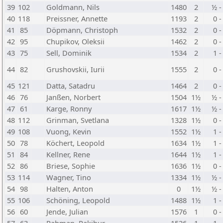
39
102
Goldmann, Nils
1480
2
½ -
40
118
Preissner, Annette
1193
2
0 -
41
85
Döpmann, Christoph
1532
2
0 -
42
95
Chupikov, Oleksii
1462
2
0 -
43
75
Sell, Dominik
1534
2
1 -
44
82
Grushovskii, Iurii
1555
2
0 -
45
121
Datta, Satadru
1464
2
0 -
46
76
Janßen, Norbert
1504
1½
½ -
47
61
Karge, Ronny
1617
1½
½ -
48
112
Grinman, Svetlana
1328
1½
0 -
49
108
Vuong, Kevin
1552
1½
1 -
50
78
Köchert, Leopold
1634
1½
1 -
51
84
Kellner, Rene
1644
1½
1 -
52
86
Briese, Sophie
1636
1½
0 -
53
114
Wagner, Tino
1334
1½
½ -
54
98
Halten, Anton
0
1½
½ -
55
106
Schöning, Leopold
1488
1½
1 -
56
60
Jende, Julian
1576
1
0 -