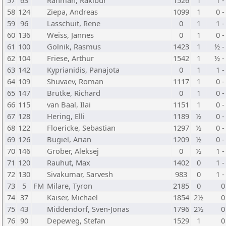
57
63
Rahman, Rakibur
1526
1
1 -
58
124
Ziepa, Andreas
1099
1
0 -
59
96
Lasschuit, Rene
0
1
1 -
60
136
Weiss, Jannes
0
1
0 -
61
100
Golnik, Rasmus
1423
1
½ -
62
104
Friese, Arthur
1542
1
½ -
63
142
Kyprianidis, Panajota
0
1
1 -
64
109
Shuvaev, Roman
1117
1
0 -
65
147
Brutke, Richard
0
1
0 -
66
115
van Baal, Ilai
1151
1
0 -
67
128
Hering, Elli
1189
½
0 -
68
122
Floericke, Sebastian
1297
½
0 -
69
126
Bugiel, Arian
1209
½
0 -
70
146
Grober, Aleksej
0
½
1 -
71
120
Rauhut, Max
1402
0
1 -
72
130
Sivakumar, Sarvesh
983
0
1 -
73
5
FM
Milare, Tyron
2185
0
0
74
37
Kaiser, Michael
1854
2½
0
75
43
Middendorf, Sven-Jonas
1796
2½
0
76
90
Depeweg, Stefan
1529
1
0