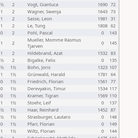
 ½
2
Vogt, Gianluca
1690
72
 1
2
Wagner, Swenja
1643
73
 1
2
Sasse, Leon
1981
31
 1
2
Le, Tung
1808
62
 0
2
Pohl, Pascal
0
143
Mueller, Momme Rasmus
 1
2
0
145
Tjarven
 1
2
Hildebrand, Azat
1532
83
 ½
2
Bigalke, Felix
0
135
 ½
1½
Bohn, Joris
1323
107
 1
1½
Grünwald, Harald
1781
64
 0
1½
Friedrich, Florian
1561
77
 0
1½
Derevyakin, Timur
1534
117
 0
1½
Kramer, Tigran
1569
110
 1
1½
Stoehr, Leif
0
137
 ½
1½
Haar, Reinhard
1452
87
 ½
1½
Strasburger, Lautaro
0
148
 0
1½
Pfarr, Florian
0
149
 1
1½
Wiltz, Florian
0
144