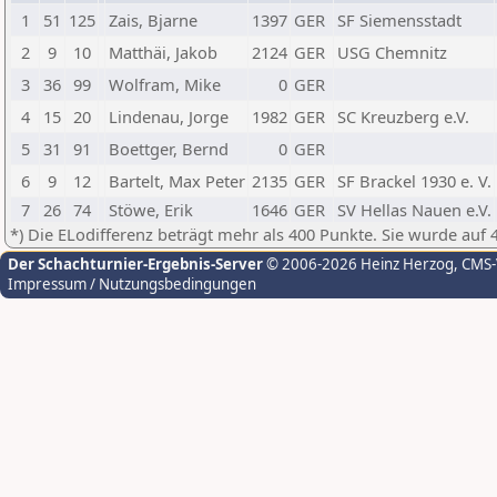
1
51
125
Zais, Bjarne
1397
GER
SF Siemensstadt
2
9
10
Matthäi, Jakob
2124
GER
USG Chemnitz
3
36
99
Wolfram, Mike
0
GER
4
15
20
Lindenau, Jorge
1982
GER
SC Kreuzberg e.V.
5
31
91
Boettger, Bernd
0
GER
6
9
12
Bartelt, Max Peter
2135
GER
SF Brackel 1930 e. V.
7
26
74
Stöwe, Erik
1646
GER
SV Hellas Nauen e.V.
*) Die ELodifferenz beträgt mehr als 400 Punkte. Sie wurde auf 
Der Schachturnier-Ergebnis-Server
© 2006-2026 Heinz Herzog
, CMS
Impressum / Nutzungsbedingungen