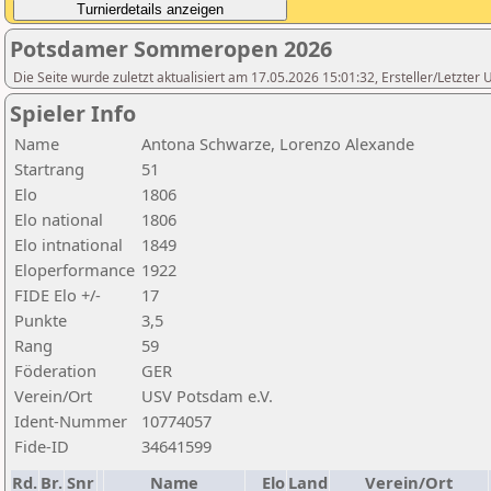
Potsdamer Sommeropen 2026
Die Seite wurde zuletzt aktualisiert am 17.05.2026 15:01:32, Ersteller/Letzte
Spieler Info
Name
Antona Schwarze, Lorenzo Alexande
Startrang
51
Elo
1806
Elo national
1806
Elo intnational
1849
Eloperformance
1922
FIDE Elo +/-
17
Punkte
3,5
Rang
59
Föderation
GER
Verein/Ort
USV Potsdam e.V.
Ident-Nummer
10774057
Fide-ID
34641599
Rd.
Br.
Snr
Name
Elo
Land
Verein/Ort