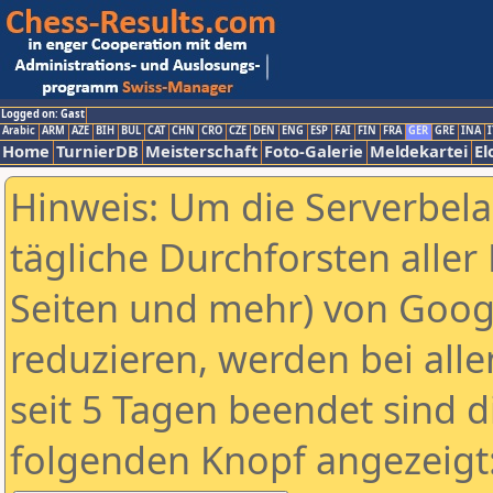
Logged on: Gast
Arabic
ARM
AZE
BIH
BUL
CAT
CHN
CRO
CZE
DEN
ENG
ESP
FAI
FIN
FRA
GER
GRE
INA
I
Home
TurnierDB
Meisterschaft
Foto-Galerie
Meldekartei
El
Hinweis: Um die Serverbel
tägliche Durchforsten aller 
Seiten und mehr) von Goog
reduzieren, werden bei alle
seit 5 Tagen beendet sind d
folgenden Knopf angezeigt