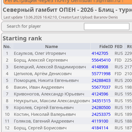
Регистрация через почту denisbar13@mail.ru !
Северный гамбит ОПЕН - 2026 - Блиц - тур
Last update 13.06.2026 16:42:10, Creator/Last Upload: Baranov Denis
Search for player
Starting rank
No.
Name
FideID
FED
Rt
1
Есаулков, Олег Игоревич
4142705
RUS
229
2
Борщ, Алексей Сергеевич
55645410
FID
225
3
Белецкий, Алексей Владимирович
4148908
RUS
217
4
Цепилов, Артём Денисович
55771998
FID
210
5
Поморцев, Никита Евгеньевич
24288403
RUS
200
6
Вакин, Иван Андреевич
55677037
RUS
198
7
Кривоногов, Александр Юрьевич
4124596
RUS
195
8
Неукрытых, Максим Александрович
34351515
RUS
195
9
Королев, Сергей Евгеньевич
24280500
RUS
191
10
Костин, Николай Валерьевич
24253375
RUS
189
11
Голяков, Евгений Андреевич
4119100
RUS
188
12
Борщ, Сергей Борисович
4184114
RUS
187