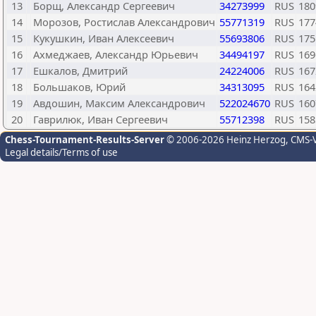
13
Борщ, Александр Сергеевич
34273999
RUS
180
14
Морозов, Ростислав Александрович
55771319
RUS
177
15
Кукушкин, Иван Алексеевич
55693806
RUS
175
16
Ахмеджаев, Александр Юрьевич
34494197
RUS
169
17
Ешкалов, Дмитрий
24224006
RUS
167
18
Большаков, Юрий
34313095
RUS
164
19
Авдошин, Максим Александрович
522024670
RUS
160
20
Гаврилюк, Иван Сергеевич
55712398
RUS
158
Chess-Tournament-Results-Server
© 2006-2026 Heinz Herzog
, CMS-
Legal details/Terms of use