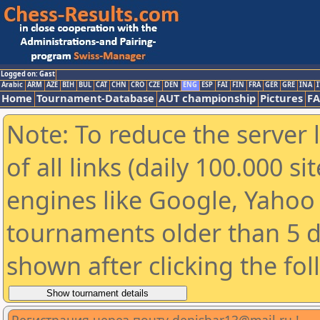
Logged on: Gast
Arabic
ARM
AZE
BIH
BUL
CAT
CHN
CRO
CZE
DEN
ENG
ESP
FAI
FIN
FRA
GER
GRE
INA
I
Home
Tournament-Database
AUT championship
Pictures
F
Note: To reduce the server 
of all links (daily 100.000 s
engines like Google, Yahoo a
tournaments older than 5 d
shown after clicking the fo