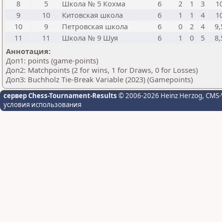
8
5
Школа № 5 Кохма
6
2
1
3
1
9
10
Китовская школа
6
1
1
4
1
10
9
Петровская школа
6
0
2
4
9,
11
11
Школа № 9 Шуя
6
1
0
5
8,
Аннотация:
Доп1: points (game-points)
Доп2: Matchpoints (2 for wins, 1 for Draws, 0 for Losses)
Доп3: Buchholz Tie-Break Variable (2023) (Gamepoints)
сервер Chess-Tournament-Results
© 2006-2026 Heinz Herzog
, CMS-
условия использования