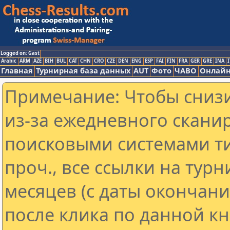
Logged on: Gast
Arabic
ARM
AZE
BIH
BUL
CAT
CHN
CRO
CZE
DEN
ENG
ESP
FAI
FIN
FRA
GER
GRE
INA
I
Главная
Турнирная база данных
AUT
Фото
ЧАВО
Онлайн
Примечание: Чтобы снизи
из-за ежедневного скани
поисковыми системами ти
проч., все ссылки на тур
месяцев (с даты окончан
после клика по данной кн