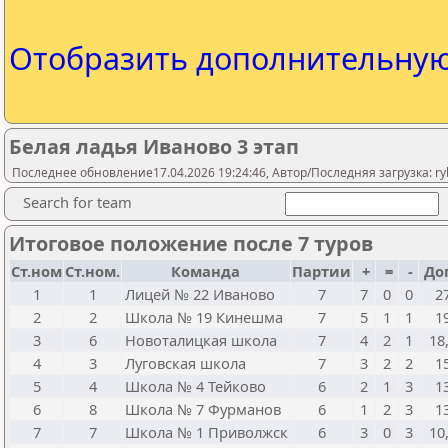
Отобразить дополнительну
Белая ладья Иваново 3 этап
Последнее обновление17.04.2026 19:24:46, Автор/Последняя загрузка: rybi
Search for team
Итоговое положение после 7 туров
Ст.ном
Ст.ном.
Команда
Партии
+
=
-
До
1
1
Лицей № 22 Иваново
7
7
0
0
2
2
2
Школа № 19 Кинешма
7
5
1
1
1
3
6
Новоталицкая школа
7
4
2
1
18
4
3
Луговская школа
7
3
2
2
1
5
4
Школа № 4 Тейково
6
2
1
3
1
6
8
Школа № 7 Фурманов
6
1
2
3
1
7
7
Школа № 1 Приволжск
6
3
0
3
10