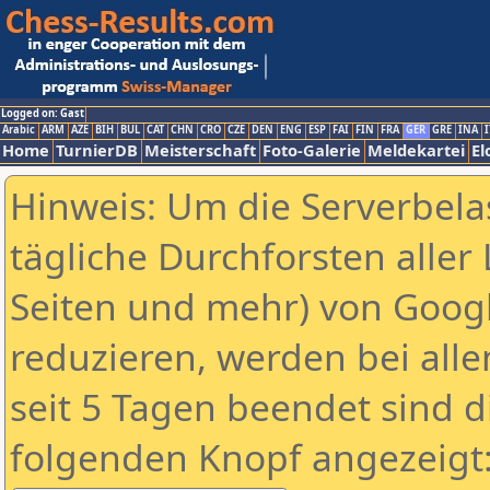
Logged on: Gast
Arabic
ARM
AZE
BIH
BUL
CAT
CHN
CRO
CZE
DEN
ENG
ESP
FAI
FIN
FRA
GER
GRE
INA
I
Home
TurnierDB
Meisterschaft
Foto-Galerie
Meldekartei
El
Hinweis: Um die Serverbela
tägliche Durchforsten aller 
Seiten und mehr) von Goog
reduzieren, werden bei alle
seit 5 Tagen beendet sind d
folgenden Knopf angezeigt