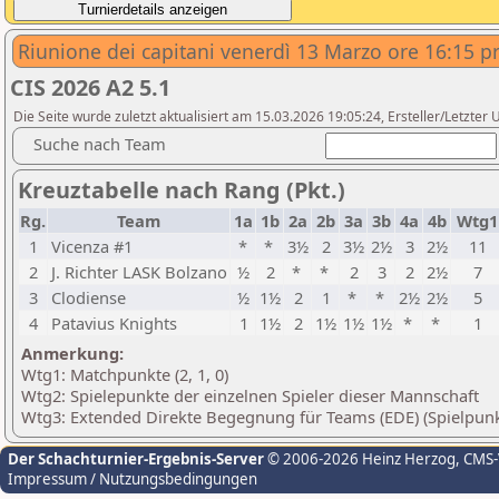
Riunione dei capitani venerdì 13 Marzo ore 16:15 pr
CIS 2026 A2 5.1
Die Seite wurde zuletzt aktualisiert am 15.03.2026 19:05:24, Ersteller/Letzter U
Suche nach Team
Kreuztabelle nach Rang (Pkt.)
Rg.
Team
1a
1b
2a
2b
3a
3b
4a
4b
Wtg
1
Vicenza #1
*
*
3½
2
3½
2½
3
2½
11
2
J. Richter LASK Bolzano
½
2
*
*
2
3
2
2½
7
3
Clodiense
½
1½
2
1
*
*
2½
2½
5
4
Patavius Knights
1
1½
2
1½
1½
1½
*
*
1
Anmerkung:
Wtg1: Matchpunkte (2, 1, 0)
Wtg2: Spielepunkte der einzelnen Spieler dieser Mannschaft
Wtg3: Extended Direkte Begegnung für Teams (EDE) (Spielpunk
Der Schachturnier-Ergebnis-Server
© 2006-2026 Heinz Herzog
, CMS
Impressum / Nutzungsbedingungen