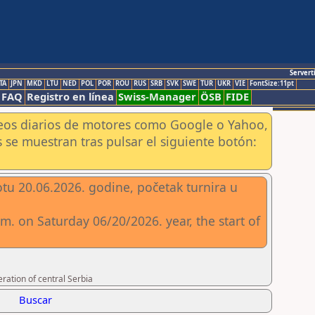
Servert
TA
JPN
MKD
LTU
NED
POL
POR
ROU
RUS
SRB
SVK
SWE
TUR
UKR
VIE
FontSize:11pt
FAQ
Registro en línea
Swiss-Manager
ÖSB
FIDE
aneos diarios de motores como Google o Yahoo,
 se muestran tras pulsar el siguiente botón:
otu 20.06.2026. godine, početak turnira u
a.m. on Saturday 06/20/2026. year, the start of
ration of central Serbia
Buscar