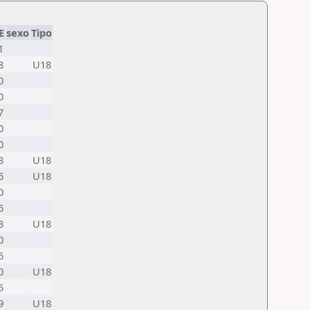
E
sexo
Tipo
1
8
U18
0
0
7
0
0
8
U18
6
U18
0
6
3
U18
0
6
0
U18
5
9
U18