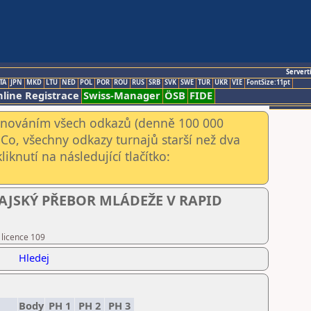
Servert
TA
JPN
MKD
LTU
NED
POL
POR
ROU
RUS
SRB
SVK
SWE
TUR
UKR
VIE
FontSize:11pt
line Registrace
Swiss-Manager
ÖSB
FIDE
kenováním všech odkazů (denně 100 000
Co, všechny odkazy turnajů starší než dva
iknutí na následující tlačítko:
 KRAJSKÝ PŘEBOR MLÁDEŽE V RAPID
 licence 109
Hledej
Body
PH 1
PH 2
PH 3