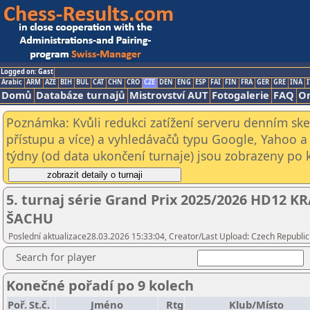
Logged on: Gast
Arabic
ARM
AZE
BIH
BUL
CAT
CHN
CRO
CZE
DEN
ENG
ESP
FAI
FIN
FRA
GER
GRE
INA
I
Domů
Databáze turnajů
Mistrovství AUT
Fotogalerie
FAQ
On
Poznámka: Kvůli redukci zatížení serveru denním s
přístupu a více) a vyhledávačů typu Google, Yahoo a 
týdny (od data ukončení turnaje) jsou zobrazeny po kl
5. turnaj série Grand Prix 2025/2026 HD12
ŠACHU
Poslední aktualizace28.03.2026 15:33:04, Creator/Last Upload: Czech Republic
Search for player
Konečné pořadí po 9 kolech
Poř.
St.č.
Jméno
Rtg
Klub/Místo