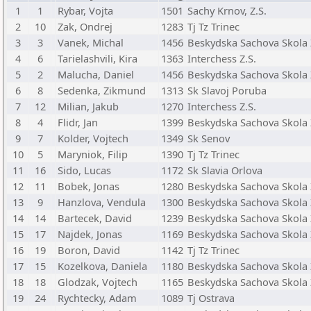
1
1
Rybar, Vojta
1501
Sachy Krnov, Z.S.
2
10
Zak, Ondrej
1283
Tj Tz Trinec
3
3
Vanek, Michal
1456
Beskydska Sachova Skola 
4
6
Tarielashvili, Kira
1363
Interchess Z.S.
5
2
Malucha, Daniel
1456
Beskydska Sachova Skola 
6
8
Sedenka, Zikmund
1313
Sk Slavoj Poruba
7
12
Milian, Jakub
1270
Interchess Z.S.
8
4
Flidr, Jan
1399
Beskydska Sachova Skola 
9
7
Kolder, Vojtech
1349
Sk Senov
10
5
Maryniok, Filip
1390
Tj Tz Trinec
11
16
Sido, Lucas
1172
Sk Slavia Orlova
12
11
Bobek, Jonas
1280
Beskydska Sachova Skola 
13
9
Hanzlova, Vendula
1300
Beskydska Sachova Skola 
14
14
Bartecek, David
1239
Beskydska Sachova Skola 
15
17
Najdek, Jonas
1169
Beskydska Sachova Skola 
16
19
Boron, David
1142
Tj Tz Trinec
17
15
Kozelkova, Daniela
1180
Beskydska Sachova Skola 
18
18
Glodzak, Vojtech
1165
Beskydska Sachova Skola 
19
24
Rychtecky, Adam
1089
Tj Ostrava