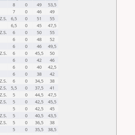
8
0
49
53,5
7
0
46
49
Z.S.
6,5
0
51
55
6,5
0
45
47,5
Z.S.
6
0
50
55
6
0
48
52
6
0
46
49,5
Z.S.
6
0
45,5
50
6
0
42
46
6
0
40
42,5
6
0
38
42
Z.S.
6
0
34,5
38
Z.S.
5,5
0
37,5
41
Z.S.
5
0
44,5
47,5
Z.S.
5
0
42,5
45,5
5
0
42,5
45
Z.S.
5
0
40,5
43,5
Z.S.
5
0
36,5
38
5
0
35,5
38,5