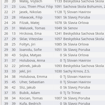
20
20
Matej, Vojtech
1133
Beskydska Sachova Skola 
21
23
Luu, Thien Phuc Filip
1091
Sachova Skola Bohumin, Z
22
21
Jasek, Nikolas
1128
Tj Slovan Havirov
23
28
Hlavacek, Filip
1061
Sk Slavoj Poruba
24
26
Filzak, Matej
1078
Sk Slavia Orlova
25
31
Malusek, Tomas
1049
Sk Senov
26
13
Hrckova, Ema
1241
Beskydska Sachova Skola 
27
29
Sklar, Vitezslav
1057
Beskydska Sachova Skola 
28
25
Foltyn, Jiri
1085
Sk Slavia Orlova
29
30
Ioanidu, Sofie
1051
Sk Slavoj Poruba
30
43
Sojka, Matyas
0
Sk Slavia Orlova
31
37
Holubova, Anna
0
Tj Slovan Havirov
32
22
Jelinek, Jakub
1093
Beskydska Sachova Skola 
33
33
Jekl, Jiri
1030
Sachy Krnov, Z.S.
34
38
Holubova, Emma
0
Tj Slovan Havirov
35
45
Uher, Sebastian
0
Tj Slovan Havirov
36
42
Sliz, Jakub
0
Sk Slavoj Poruba
37
35
Bubik, Adam
0
Tj Tz Trinec
38
34
Kocian, Tomas
1007
Sk Slavoj Poruba
39
39
Kufa, Bedrich
0
Sk Slavoj Poruba