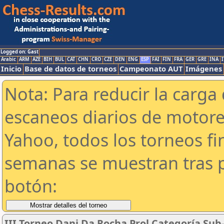
Logged on: Gast
Arabic
ARM
AZE
BIH
BUL
CAT
CHN
CRO
CZE
DEN
ENG
ESP
FAI
FIN
FRA
GER
GRE
INA
I
Inicio
Base de datos de torneos
Campeonato AUT
Imágenes
Nota: Para reducir la carga 
escaneos diarios de motor
Yahoo, todos los torneos f
semanas se muestran tras p
botón:
III Torneo Dani Da Rocha Prol Categoría Sub