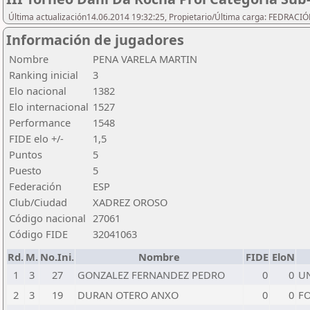
Última actualización14.06.2014 19:32:25, Propietario/Última carga: FEDRAC
Información de jugadores
Nombre
PENA VARELA MARTIN
Ranking inicial
3
Elo nacional
1382
Elo internacional
1527
Performance
1548
FIDE elo +/-
1,5
Puntos
5
Puesto
5
Federación
ESP
Club/Ciudad
XADREZ OROSO
Código nacional
27061
Código FIDE
32041063
Rd.
M.
No.Ini.
Nombre
FIDE
EloN
1
3
27
GONZALEZ FERNANDEZ PEDRO
0
0
UN
2
3
19
DURAN OTERO ANXO
0
0
F