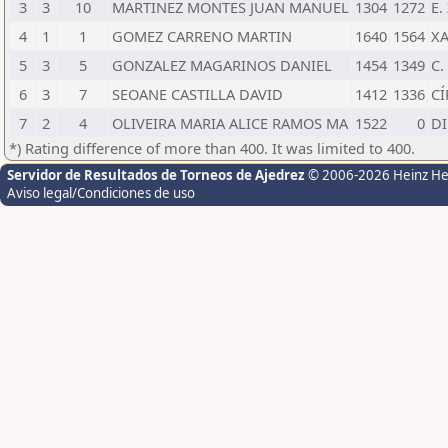
3
3
10
MARTINEZ MONTES JUAN MANUEL
1304
1272
E. 
4
1
1
GOMEZ CARRENO MARTIN
1640
1564
X
5
3
5
GONZALEZ MAGARINOS DANIEL
1454
1349
C.
6
3
7
SEOANE CASTILLA DAVID
1412
1336
C
7
2
4
OLIVEIRA MARIA ALICE RAMOS MA
1522
0
DI
*) Rating difference of more than 400. It was limited to 400.
Servidor de Resultados de Torneos de Ajedrez
© 2006-2026 Heinz H
Aviso legal/Condiciones de uso