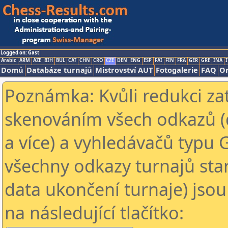
Logged on: Gast
Arabic
ARM
AZE
BIH
BUL
CAT
CHN
CRO
CZE
DEN
ENG
ESP
FAI
FIN
FRA
GER
GRE
INA
I
Domů
Databáze turnajů
Mistrovství AUT
Fotogalerie
FAQ
On
Poznámka: Kvůli redukci za
skenováním všech odkazů (
a více) a vyhledávačů typu 
všechny odkazy turnajů star
data ukončení turnaje) jsou
na následující tlačítko: