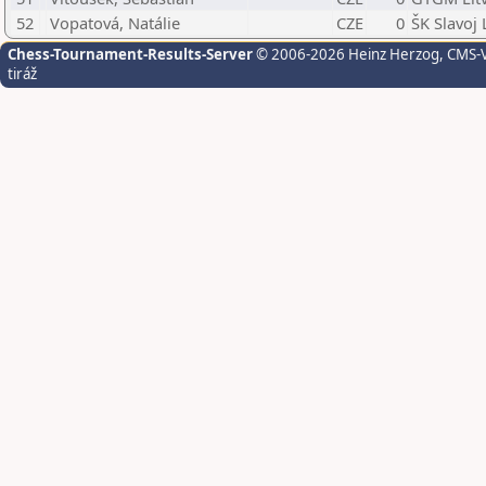
52
Vopatová, Natálie
CZE
0
ŠK Slavoj 
Chess-Tournament-Results-Server
© 2006-2026 Heinz Herzog
, CMS-
tiráž