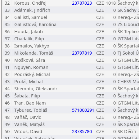
32
Korous, Ondřej
23787023
CZE
1018
Šachový k
33
Adámek, Jindřich
CZE
0
SK Šachy
34
Gallistl, Samuel
CZE
0
nereg.- Z
35
Gallistlová, Karolína
CZE
0
ZŠ Libouc
36
Houda, Jakub
CZE
0
ŠK Teplice
37
Chadalík, Filip
CZE
0
GTGM Lit
38
Ismailov, Yakhyo
CZE
0
ŠK Sparta
39
Mikolanda, Tomáš
23797819
CZE
0
TJ Sokol Ú
40
Mošková, Sára
CZE
0
GTGM Lit
41
Nguyen, Roman
CZE
0
GTGM Lit
42
Podráský, Michal
CZE
0
nereg.- Z
43
Prokš, Michal
CZE
0
CHESS Mo
44
Shemota, Oleksandr
CZE
0
ŠK Sparta
45
Šabata, Filip
CZE
0
Šachový k
46
Tran, Bao Nam
CZE
0
GTGM Lit
47
Tyburec, Tobiáš
571000291
CZE
0
Šachový k
48
Vaňáč, David
CZE
0
nereg.- Z
49
Vaněk, Matyáš
CZE
0
ŠK Sparta
50
Vitouš, David
23785780
CZE
0
SK Děčín
51
Vitoušek, Sebastián
CZE
0
GTGM Lit