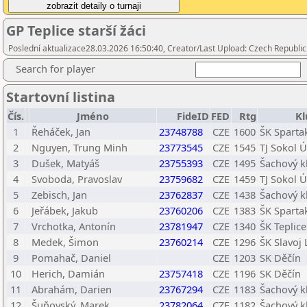
GP Teplice starší žáci
Poslední aktualizace28.03.2026 16:50:40, Creator/Last Upload: Czech Republic
Search for player
Startovní listina
Čís.
Jméno
FideID
FED
Rtg
Kl
1
Řeháček, Jan
23748788
CZE
1600
ŠK Sparta
2
Nguyen, Trung Minh
23773545
CZE
1545
TJ Sokol Ú
3
Dušek, Matyáš
23755393
CZE
1495
Šachový k
4
Svoboda, Pravoslav
23759682
CZE
1459
TJ Sokol Ú
5
Zebisch, Jan
23762837
CZE
1438
Šachový k
6
Jeřábek, Jakub
23760206
CZE
1383
ŠK Sparta
7
Vrchotka, Antonín
23781947
CZE
1340
ŠK Teplice
8
Medek, Šimon
23760214
CZE
1296
ŠK Slavoj 
9
Pomahač, Daniel
CZE
1203
SK Děčín
10
Herich, Damián
23757418
CZE
1196
SK Děčín
11
Abrahám, Darien
23767294
CZE
1183
Šachový k
12
Šuňovský, Marek
23782064
CZE
1182
Šachový k