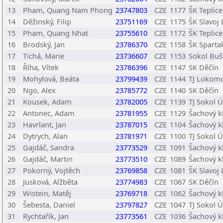
13
Pham, Quang Nam Phong
23747803
CZE
1177
ŠK Teplice
14
Děžinský, Filip
23751169
CZE
1175
ŠK Slavoj 
15
Pham, Quang Nhat
23755610
CZE
1172
ŠK Teplice
16
Brodský, Jan
23786370
CZE
1158
ŠK Sparta
17
Tichá, Marie
23736607
CZE
1153
Sokol Buš
18
Říha, Vítek
23786396
CZE
1147
SK Děčín
19
Mohylová, Beáta
23799439
CZE
1144
TJ Lokomo
20
Ngo, Alex
23785772
CZE
1140
SK Děčín
21
Kousek, Adam
23782005
CZE
1139
TJ Sokol Ú
22
Antonec, Adam
23781955
CZE
1129
Šachový k
23
Havrlant, Jan
23787015
CZE
1104
Šachový k
24
Dytrych, Alan
23781971
CZE
1100
TJ Sokol Ú
25
Gajdáč, Sandra
23773529
CZE
1091
Šachový k
26
Gajdáč, Martin
23773510
CZE
1089
Šachový k
27
Pokorný, Vojtěch
23769858
CZE
1081
ŠK Slavoj 
28
Jusková, Alžběta
23774983
CZE
1067
SK Děčín
29
Wistein, Matěj
23769718
CZE
1062
Šachový k
30
Šebesta, Daniel
23797827
CZE
1047
TJ Sokol Ú
31
Rychtařík, Jan
23773561
CZE
1036
Šachový k