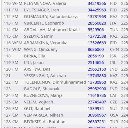
110
WFM
KLEYMENOVA, Valeria
34219366
FID
226
111
FM
LYUTSINGER, Iren
34425969
FID
225
112
FM
DUMANULY, Sultanbeibarys
13731963
KAZ
225
113
FM
VINCENTI, Leonardo
28550820
ITA
225
114
CM
ABDALLAH, Mohamed Khalil
5529506
TUN
225
115
CM
SYZDYK, Samir
13772538
KAZ
225
116
WFM
ABRAMKINA, Veranika
13526669
FID
225
117
WIM
WANG, Qinxuanyi
8636060
CHN
225
118
BIRKA, Elia
2856190
ISR
225
119
FM
LIU, Jason
2514656
IRL
225
120
FM
ARSHIYA, Das
25652150
IND
225
121
YESSENGALI, Adizhan
13743830
KAZ
225
122
FM
TULENDINOV, Dinmukhammed
13730860
KAZ
224
123
BADOLE, Shaunak
25952900
IND
224
124
FM
KUZNECOVA, Marija
11618736
LAT
224
125
CM
VELIM, Vojtech
23749407
CZE
224
126
FM
GUT, Raphael
1339974
SUI
224
127
CM
VEMPARALA, Nikash
30960967
USA
224
128
CM
BIYIKSIZ, Ali Batuhan
26307251
TUR
224