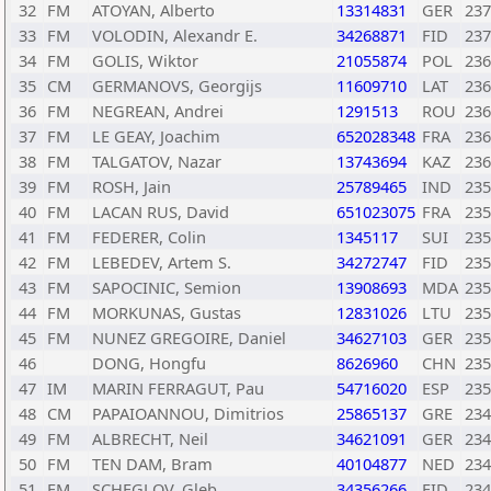
32
FM
ATOYAN, Alberto
13314831
GER
237
33
FM
VOLODIN, Alexandr E.
34268871
FID
237
34
FM
GOLIS, Wiktor
21055874
POL
236
35
CM
GERMANOVS, Georgijs
11609710
LAT
236
36
FM
NEGREAN, Andrei
1291513
ROU
236
37
FM
LE GEAY, Joachim
652028348
FRA
236
38
FM
TALGATOV, Nazar
13743694
KAZ
236
39
FM
ROSH, Jain
25789465
IND
235
40
FM
LACAN RUS, David
651023075
FRA
235
41
FM
FEDERER, Colin
1345117
SUI
235
42
FM
LEBEDEV, Artem S.
34272747
FID
235
43
FM
SAPOCINIC, Semion
13908693
MDA
235
44
FM
MORKUNAS, Gustas
12831026
LTU
235
45
FM
NUNEZ GREGOIRE, Daniel
34627103
GER
235
46
DONG, Hongfu
8626960
CHN
235
47
IM
MARIN FERRAGUT, Pau
54716020
ESP
235
48
CM
PAPAIOANNOU, Dimitrios
25865137
GRE
234
49
FM
ALBRECHT, Neil
34621091
GER
234
50
FM
TEN DAM, Bram
40104877
NED
234
51
FM
SCHEGLOV, Gleb
34356266
FID
234