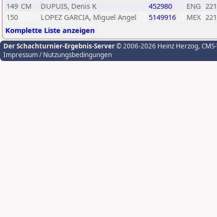
149
CM
DUPUIS, Denis K
452980
ENG
221
150
LOPEZ GARCIA, Miguel Angel
5149916
MEX
221
Komplette Liste anzeigen
Der Schachturnier-Ergebnis-Server
© 2006-2026 Heinz Herzog
, CMS
Impressum / Nutzungsbedingungen