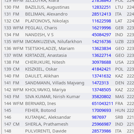
129
WFM
SZCZOTKA, Klara
21858845
POL
224
130
FM
BAZILIUS, Augustinas
12832251
LTU
224
131
FM
BELIMAN, Alexandro
28512413
ITA
224
132
CM
PLATONOVS, Nikolajs
11622598
LAT
224
133
WFM
PEGLAU, Charis
16219996
GER
223
134
FM
NANDISH, V S
45084297
IND
223
135
WFM
IMOMKUZIEVA, Nilufarkhon
14216736
UZB
223
136
WFM
TSETSKHLADZE, Mariam
13623834
GEO
223
137
WIM
KIRTADZE, Anastasia
13622714
GEO
223
138
FM
CHERUKURI, Nitesh
30978688
USA
223
139
CM
KISZKIEL, Oskar
41842421
POL
223
140
FM
DAULET, Alikhan
13741632
KAZ
222
141
FM
SANDMANN, Villads Majvang
1472313
DEN
222
142
WFM
KHOLYAVKO, Mariya
13748505
KAZ
222
143
FM
SIVA KUMAR, Nirish Kumar
35820802
MAS
222
144
WFM
BERNARD, Ines
651043211
FRA
222
145
FEHER, Botond
17009693
HUN
222
146
KUTANJAC, Aleksandar
987697
SRB
221
147
CM
SHERLA, Prathamesh
25966987
IND
221
148
PULVIRENTI, Davide
28573986
ITA
221