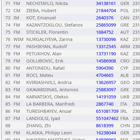
71
FM
NECHITAYLO, Nikita
34138161
GER
231
72
CM
ZIEBA, Hubert
21844704
POL
231
73
IM
KOT, Emanuel
2640376
CAN
231
74
FM
KAZANTZOGLOU, Stefanos
25865099
GRE
231
75
FM
STICKLER, Florentin
1684752
AUT
231
76
WIM
NURGALIYEVA, Zarina
13730096
KAZ
231
77
FM
PASHIKYAN, Rudolf
13312545
ARM
230
78
FM
PETUKHOV, Alan
13731190
KAZ
230
79
FM
GOLUBOVIC, Erik
14586908
CRO
230
80
FM
ANTONIOU, Rafail
5904390
CYP
230
81
FM
BOCI, Mateu
4704665
ALB
230
82
FM
KVIRIASHVILI, Andria
13626957
GEO
230
83
FM
GKAVARDINAS, Antonios
25883097
GRE
230
84
FM
KARVATSKYI, Oleksii
14191059
UKR
230
85
FM
LA BARBERA, Manfredi
2867740
ITA
230
86
FM
TURESHBAYEV, Anuar
651081709
IRL
230
87
FM
LANDOLSI, Iyad
551047462
FRA
230
88
ZHANG, Zhi
8618399
CHN
230
89
FM
KLASKA, Philipp Leon
16238044
GER
229
90
FM
NAVARRO MARTINEZ, Victor
54509963
ESP
229