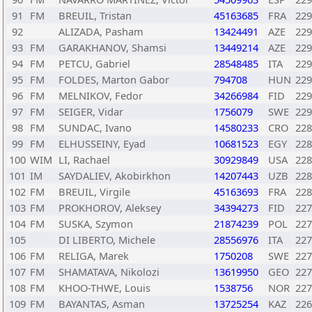
91
FM
BREUIL, Tristan
45163685
FRA
229
92
ALIZADA, Pasham
13424491
AZE
229
93
FM
GARAKHANOV, Shamsi
13449214
AZE
229
94
FM
PETCU, Gabriel
28548485
ITA
229
95
FM
FOLDES, Marton Gabor
794708
HUN
229
96
FM
MELNIKOV, Fedor
34266984
FID
229
97
FM
SEIGER, Vidar
1756079
SWE
229
98
FM
SUNDAC, Ivano
14580233
CRO
228
99
FM
ELHUSSEINY, Eyad
10681523
EGY
228
100
WIM
LI, Rachael
30929849
USA
228
101
IM
SAYDALIEV, Akobirkhon
14207443
UZB
228
102
FM
BREUIL, Virgile
45163693
FRA
228
103
FM
PROKHOROV, Aleksey
34394273
FID
227
104
FM
SUSKA, Szymon
21874239
POL
227
105
DI LIBERTO, Michele
28556976
ITA
227
106
FM
RELIGA, Marek
1750208
SWE
227
107
FM
SHAMATAVA, Nikolozi
13619950
GEO
227
108
FM
KHOO-THWE, Louis
1538756
NOR
227
109
FM
BAYANTAS, Asman
13725254
KAZ
226