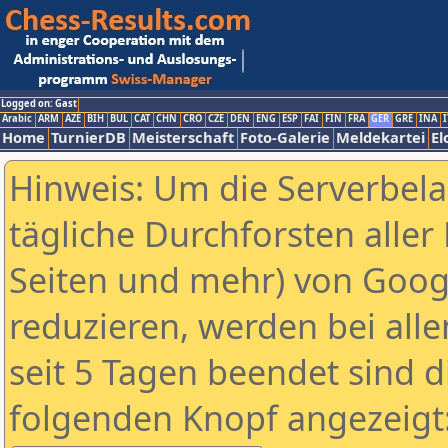
Logged on: Gast
Arabic
ARM
AZE
BIH
BUL
CAT
CHN
CRO
CZE
DEN
ENG
ESP
FAI
FIN
FRA
GER
GRE
INA
I
Home
TurnierDB
Meisterschaft
Foto-Galerie
Meldekartei
El
Hinweis: Um die Serverbel
tägliche Durchforsten aller 
Seiten und mehr) von Goog
reduzieren, werden bei alle
seit 5 Tagen beendet sind d
folgenden Knopf angezeigt