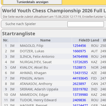
World Youth Chess Championship 2026 Full L
Die Seite wurde zuletzt aktualisiert am 15.06.2026 12:17:19, Ersteller/Letzter 
Suche nach Spieler
Startrangliste
Nr.
Name
FideID
Land
E
1
IM
MAGOLD, Filip
1254456
ROU
250
2
IM
DOTZER, Lukas
1666975
AUT
249
3
IM
ILINCA, Felix-Antonio
54764998
ROU
249
4
IM
NURGALIYEV, Sauat
13726285
KAZ
249
5
GM
KVALOY, Aksel Bu
1528815
NOR
248
6
IM
AHMAD, Khagan
13431552
AZE
248
7
IM
PINGIN, Artem
44193645
FID
247
8
IM
ATANASOV, Anthony
2623897
CAN
247
9
IM
SRIRAM, Adarsh Uppala
33319782
IND
246
10
GM
MAMEDOV, Edgar
13739980
KAZ
246
11
IM
TUDOR, Henry Edward
2409836
ROU
246
12
IM
HAGNER, Bennet
16224477
GER
244