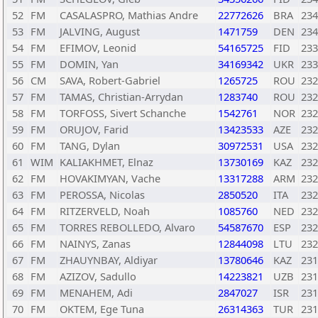
52
FM
CASALASPRO, Mathias Andre
22772626
BRA
234
53
FM
JALVING, August
1471759
DEN
234
54
FM
EFIMOV, Leonid
54165725
FID
233
55
FM
DOMIN, Yan
34169342
UKR
233
56
CM
SAVA, Robert-Gabriel
1265725
ROU
232
57
FM
TAMAS, Christian-Arrydan
1283740
ROU
232
58
FM
TORFOSS, Sivert Schanche
1542761
NOR
232
59
FM
ORUJOV, Farid
13423533
AZE
232
60
FM
TANG, Dylan
30972531
USA
232
61
WIM
KALIAKHMET, Elnaz
13730169
KAZ
232
62
FM
HOVAKIMYAN, Vache
13317288
ARM
232
63
FM
PEROSSA, Nicolas
2850520
ITA
232
64
FM
RITZERVELD, Noah
1085760
NED
232
65
FM
TORRES REBOLLEDO, Alvaro
54587670
ESP
232
66
FM
NAINYS, Zanas
12844098
LTU
232
67
FM
ZHAUYNBAY, Aldiyar
13780646
KAZ
231
68
FM
AZIZOV, Sadullo
14223821
UZB
231
69
FM
MENAHEM, Adi
2847027
ISR
231
70
FM
OKTEM, Ege Tuna
26314363
TUR
231