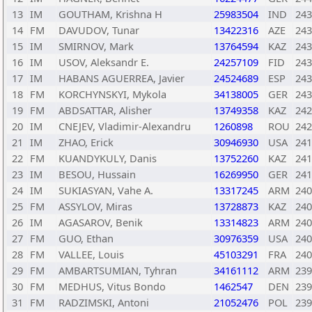
13
IM
GOUTHAM, Krishna H
25983504
IND
243
14
FM
DAVUDOV, Tunar
13422316
AZE
243
15
IM
SMIRNOV, Mark
13764594
KAZ
243
16
IM
USOV, Aleksandr E.
24257109
FID
243
17
IM
HABANS AGUERREA, Javier
24524689
ESP
243
18
FM
KORCHYNSKYI, Mykola
34138005
GER
243
19
FM
ABDSATTAR, Alisher
13749358
KAZ
242
20
IM
CNEJEV, Vladimir-Alexandru
1260898
ROU
242
21
IM
ZHAO, Erick
30946930
USA
241
22
FM
KUANDYKULY, Danis
13752260
KAZ
241
23
IM
BESOU, Hussain
16269950
GER
241
24
IM
SUKIASYAN, Vahe A.
13317245
ARM
240
25
FM
ASSYLOV, Miras
13728873
KAZ
240
26
IM
AGASAROV, Benik
13314823
ARM
240
27
FM
GUO, Ethan
30976359
USA
240
28
FM
VALLEE, Louis
45103291
FRA
240
29
FM
AMBARTSUMIAN, Tyhran
34161112
ARM
239
30
FM
MEDHUS, Vitus Bondo
1462547
DEN
239
31
FM
RADZIMSKI, Antoni
21052476
POL
239