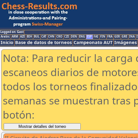
Logged on: Gast
Arabic
ARM
AZE
BIH
BUL
CAT
CHN
CRO
CZE
DEN
ENG
ESP
FAI
FIN
FRA
GER
GRE
INA
I
Inicio
Base de datos de torneos
Campeonato AUT
Imágenes
Nota: Para reducir la carga 
escaneos diarios de motor
todos los torneos finalizad
semanas se muestran tras p
botón: