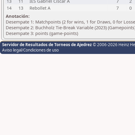
13
11
IES Gabriel Ciscar A
7
2
14
13
Rebollet A
7
0
Anotación:
Desempate 1: Matchpoints (2 for wins, 1 for Draws, 0 for Losse
Desempate 2: Buchholz Tie-Break Variable (2023) (Gamepoints
Desempate 3: points (game-points)
Servidor de Resultados de Torneos de Ajedrez
© 2006-2026 Heinz H
Aviso legal/Condiciones de uso