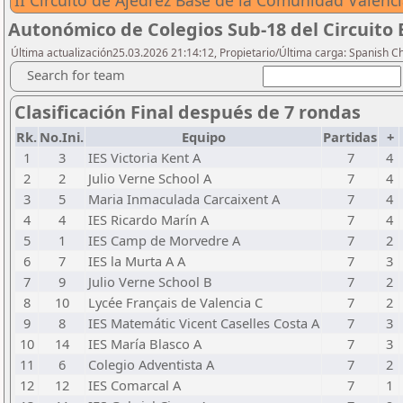
II Circuito de Ajedrez Base de la Comunidad Valenc
Autonómico de Colegios Sub-18 del Circuito
Última actualización25.03.2026 21:14:12, Propietario/Última carga: Spanish C
Search for team
Clasificación Final después de 7 rondas
Rk.
No.Ini.
Equipo
Partidas
+
1
3
IES Victoria Kent A
7
4
2
2
Julio Verne School A
7
4
3
5
Maria Inmaculada Carcaixent A
7
4
4
4
IES Ricardo Marín A
7
4
5
1
IES Camp de Morvedre A
7
2
6
7
IES la Murta A A
7
3
7
9
Julio Verne School B
7
2
8
10
Lycée Français de Valencia C
7
2
9
8
IES Matemátic Vicent Caselles Costa A
7
3
10
14
IES María Blasco A
7
3
11
6
Colegio Adventista A
7
2
12
12
IES Comarcal A
7
1