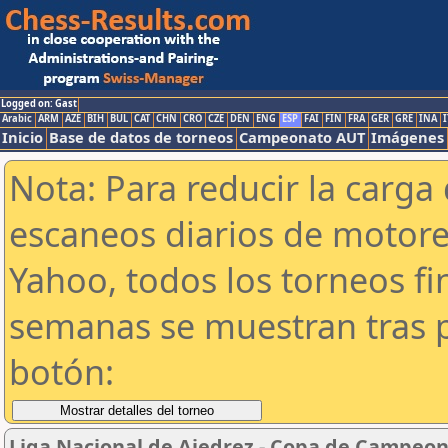
Logged on: Gast
Arabic
ARM
AZE
BIH
BUL
CAT
CHN
CRO
CZE
DEN
ENG
ESP
FAI
FIN
FRA
GER
GRE
INA
I
Inicio
Base de datos de torneos
Campeonato AUT
Imágenes
Nota: Para reducir la carga 
escaneos diarios de motor
Yahoo, todos los torneos f
semanas se muestran tras p
botón:
Liga Nacional de Ajedrez - Copa de Campeon