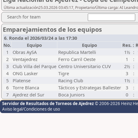
Última actualización25.03.2026 03:45:17, Propietario/Última carga: AI Leand
Search for team
Emparejamientos de los equipos
6. Ronda el 2026/03/24 a las 17:30
No.
Equipo
Equipo
Res.
:
R
1
Obras AySA
Republica Martelli
1½
:
2
Ventajedrez
Ferro Carril Oeste
1
:
3
Club Villa del Parque
Centro Universitario CUV
2½
:
4
ONG Lasker
Tigre
3
:
5
Platense
Racing Club
1½
:
6
Torre Blanca
Tácticos y Estrategas Ballester
3
:
7
Ajedrez del Sur
Boca Juniors
0
:
Servidor de Resultados de Torneos de Ajedrez
© 2006-2026 Heinz H
Aviso legal/Condiciones de uso