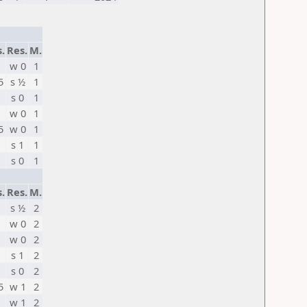
s.
Res.
M.
w 0
1
5
s ½
1
s 0
1
w 0
1
5
w 0
1
s 1
1
s 0
1
s.
Res.
M.
s ½
2
w 0
2
w 0
2
s 1
2
s 0
2
5
w 1
2
w 1
2