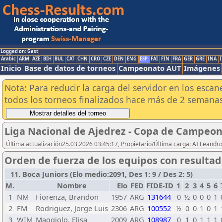
Logged on: Gast
Arabic
ARM
AZE
BIH
BUL
CAT
CHN
CRO
CZE
DEN
ENG
ESP
FAI
FIN
FRA
GER
GRE
INA
I
Inicio
Base de datos de torneos
Campeonato AUT
Imágenes
Nota: Para reducir la carga del servidor en los esc
todos los torneos finalizados hace más de 2 semanas
Liga Nacional de Ajedrez - Copa de Campeon
Última actualización25.03.2026 03:45:17, Propietario/Última carga: AI Leand
Orden de fuerza de los equipos con resulta
11. Boca Juniors (Elo medio:2091, Des 1: 9 / Des 2: 5)
M.
Nombre
Elo
FED
FIDE-ID
1
2
3
4
5
6
1
NM
Fiorenza, Brandon
1957
ARG
131644
0
½
0
0
0
1
2
FM
Rodriguez, Jorge Luis
2306
ARG
100552
½
0
0
1
0
1
3
WIM
Maggiolo, Elisa
2009
ARG
108987
0
1
0
1
1
1