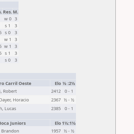
s.
Res.
M.
w 0
3
s 1
3
5
s 0
3
w 1
3
5
w 1
3
5
s 1
3
s 0
3
ro Carril Oeste
Elo
½ :2½
, Robert
2412
0 - 1
Dayer, Horacio
2367
½ - ½
h, Lucas
2385
0 - 1
Boca Juniors
Elo
1½:1½
, Brandon
1957
½ - ½