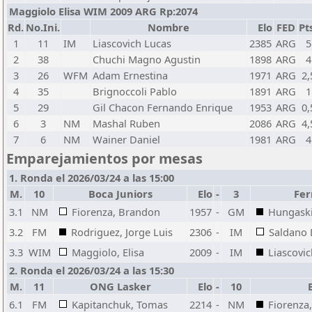
Maggiolo Elisa WIM 2009 ARG Rp:2074
Rd.
No.Ini.
Nombre
Elo
FED
Pt
1
11
IM
Liascovich Lucas
2385
ARG
5
2
38
Chuchi Magno Agustin
1898
ARG
4
3
26
WFM
Adam Ernestina
1971
ARG
2,
4
35
Brignoccoli Pablo
1891
ARG
1
5
29
Gil Chacon Fernando Enrique
1953
ARG
0,
6
3
NM
Mashal Ruben
2086
ARG
4,
7
6
NM
Wainer Daniel
1981
ARG
4
Emparejamientos por mesas
1. Ronda el 2026/03/24 a las 15:00
M.
10
Boca Juniors
Elo
-
3
Fer
3.1
NM
Fiorenza, Brandon
1957
-
GM
Hungaski
3.2
FM
Rodriguez, Jorge Luis
2306
-
IM
Saldano 
3.3
WIM
Maggiolo, Elisa
2009
-
IM
Liascovic
2. Ronda el 2026/03/24 a las 15:30
M.
11
ONG Lasker
Elo
-
10
6.1
FM
Kapitanchuk, Tomas
2214
-
NM
Fiorenza