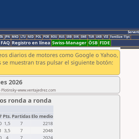
Servert
TA
JPN
MKD
LTU
NED
POL
POR
ROU
RUS
SRB
SVK
SWE
TUR
UKR
VIE
FontSize:11pt
FAQ
Registro en línea
Swiss-Manager
ÖSB
FIDE
aneos diarios de motores como Google o Yahoo,
 se muestran tras pulsar el siguiente botón:
es 2026
ro Plotinsky-www.ventajedrez.com
dos ronda a ronda
7
Pts.
Partidas
Elo medio
0
1,5
7
2218
1
3,5
7
2048
0
4
7
2024