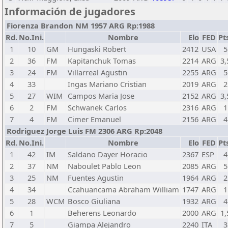
Información de jugadores
Fiorenza Brandon NM 1957 ARG Rp:1988
Rd.
No.Ini.
Nombre
Elo
FED
Pt
1
10
GM
Hungaski Robert
2412
USA
5
2
36
FM
Kapitanchuk Tomas
2214
ARG
3,
3
24
FM
Villarreal Agustin
2255
ARG
5
4
33
Ingas Mariano Cristian
2019
ARG
2
5
27
WIM
Campos Maria Jose
2152
ARG
3,
6
2
FM
Schwanek Carlos
2316
ARG
1
7
4
FM
Cimer Emanuel
2156
ARG
4
Rodriguez Jorge Luis FM 2306 ARG Rp:2048
Rd.
No.Ini.
Nombre
Elo
FED
Pt
1
42
IM
Saldano Dayer Horacio
2367
ESP
4
2
37
NM
Naboulet Pablo Leon
2085
ARG
5
3
25
NM
Fuentes Agustin
1964
ARG
2
4
34
Ccahuancama Abraham William
1747
ARG
1
5
28
WCM
Bosco Giuliana
1932
ARG
4
6
1
Beherens Leonardo
2000
ARG
1,
7
5
Giampa Alejandro
2240
ITA
3