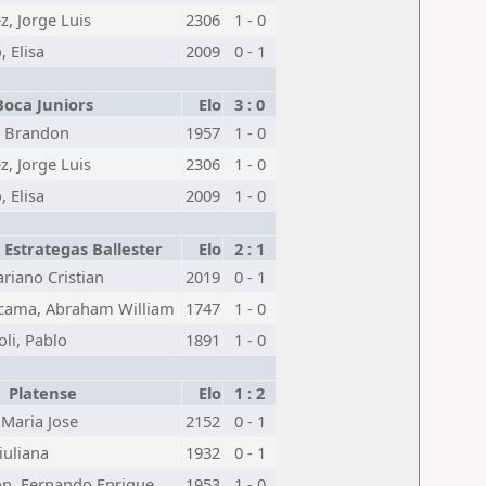
z, Jorge Luis
2306
1 - 0
 Elisa
2009
0 - 1
Boca Juniors
Elo
3 : 0
, Brandon
1957
1 - 0
z, Jorge Luis
2306
1 - 0
 Elisa
2009
1 - 0
y Estrategas Ballester
Elo
2 : 1
riano Cristian
2019
0 - 1
cama, Abraham William
1747
1 - 0
li, Pablo
1891
1 - 0
Platense
Elo
1 : 2
Maria Jose
2152
0 - 1
iuliana
1932
0 - 1
on, Fernando Enrique
1953
1 - 0