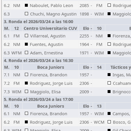
6.2
NM
Naboulet, Pablo Leon
2085
-
FM
Rodrigue
6.3
Chuchi, Magno Agustin
1898
-
WIM
Maggiolo,
3. Ronda el 2026/03/24 a las 16:00
M.
12
Centro Universitario CUV
Elo
-
10
6.1
FM
Villarreal, Agustin
2255
-
NM
Fiorenza
6.2
NM
Fuentes, Agustin
1964
-
FM
Rodrigue
6.3
WFM
Adam, Ernestina
1971
-
WIM
Maggiolo,
4. Ronda el 2026/03/24 a las 16:30
M.
10
Boca Juniors
Elo
-
14
Tácticos 
7.1
NM
Fiorenza, Brandon
1957
-
Ingas, Ma
7.2
FM
Rodriguez, Jorge Luis
2306
-
Ccahuan
7.3
WIM
Maggiolo, Elisa
2009
-
Brignocco
5. Ronda el 2026/03/24 a las 17:00
M.
10
Boca Juniors
Elo
-
13
6.1
NM
Fiorenza, Brandon
1957
-
WIM
Campos, 
6.2
FM
Rodriguez, Jorge Luis
2306
-
WCM
Bosco, G
6.3
WIM
Maggiolo, Elisa
2009
-
Gil Chac