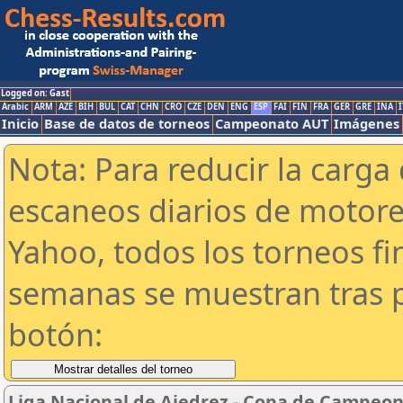
Logged on: Gast
Arabic
ARM
AZE
BIH
BUL
CAT
CHN
CRO
CZE
DEN
ENG
ESP
FAI
FIN
FRA
GER
GRE
INA
I
Inicio
Base de datos de torneos
Campeonato AUT
Imágenes
Nota: Para reducir la carga 
escaneos diarios de motor
Yahoo, todos los torneos f
semanas se muestran tras p
botón:
Liga Nacional de Ajedrez - Copa de Campeon