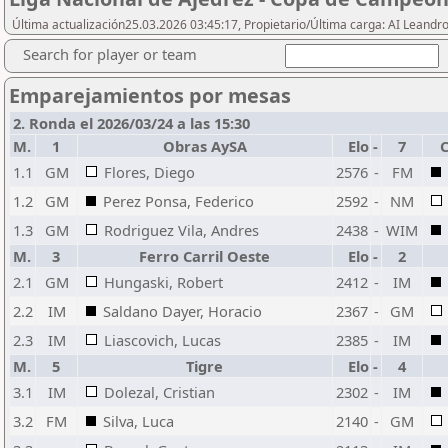
Última actualización25.03.2026 03:45:17, Propietario/Última carga: AI Leand
Search for player or team
Emparejamientos por mesas
2. Ronda el 2026/03/24 a las 15:30
M.
1
Obras AySA
Elo
-
7
C
1.1
GM
Flores, Diego
2576
-
FM
1.2
GM
Perez Ponsa, Federico
2592
-
NM
1.3
GM
Rodriguez Vila, Andres
2438
-
WIM
M.
3
Ferro Carril Oeste
Elo
-
2
2.1
GM
Hungaski, Robert
2412
-
IM
2.2
IM
Saldano Dayer, Horacio
2367
-
GM
2.3
IM
Liascovich, Lucas
2385
-
IM
M.
5
Tigre
Elo
-
4
3.1
IM
Dolezal, Cristian
2302
-
IM
3.2
FM
Silva, Luca
2140
-
GM