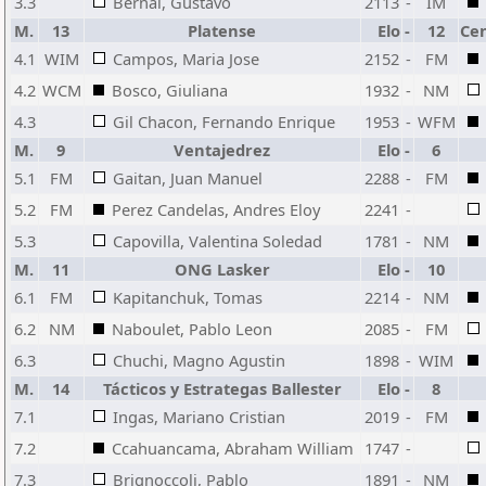
3.3
Bernal, Gustavo
2113
-
IM
M.
13
Platense
Elo
-
12
Cen
4.1
WIM
Campos, Maria Jose
2152
-
FM
4.2
WCM
Bosco, Giuliana
1932
-
NM
4.3
Gil Chacon, Fernando Enrique
1953
-
WFM
M.
9
Ventajedrez
Elo
-
6
5.1
FM
Gaitan, Juan Manuel
2288
-
FM
5.2
FM
Perez Candelas, Andres Eloy
2241
-
5.3
Capovilla, Valentina Soledad
1781
-
NM
M.
11
ONG Lasker
Elo
-
10
6.1
FM
Kapitanchuk, Tomas
2214
-
NM
6.2
NM
Naboulet, Pablo Leon
2085
-
FM
6.3
Chuchi, Magno Agustin
1898
-
WIM
M.
14
Tácticos y Estrategas Ballester
Elo
-
8
7.1
Ingas, Mariano Cristian
2019
-
FM
7.2
Ccahuancama, Abraham William
1747
-
7.3
Brignoccoli, Pablo
1891
-
NM