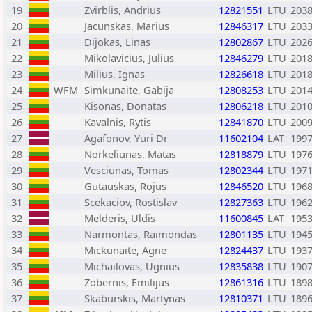
19
Zvirblis, Andrius
12821551
LTU
203
20
Jacunskas, Marius
12846317
LTU
203
21
Dijokas, Linas
12802867
LTU
202
22
Mikolavicius, Julius
12846279
LTU
201
23
Milius, Ignas
12826618
LTU
201
24
WFM
Simkunaite, Gabija
12808253
LTU
201
25
Kisonas, Donatas
12806218
LTU
201
26
Kavalnis, Rytis
12841870
LTU
200
27
Agafonov, Yuri Dr
11602104
LAT
199
28
Norkeliunas, Matas
12818879
LTU
197
29
Vesciunas, Tomas
12802344
LTU
197
30
Gutauskas, Rojus
12846520
LTU
196
31
Scekaciov, Rostislav
12827363
LTU
196
32
Melderis, Uldis
11600845
LAT
195
33
Narmontas, Raimondas
12801135
LTU
194
34
Mickunaite, Agne
12824437
LTU
193
35
Michailovas, Ugnius
12835838
LTU
190
36
Zobernis, Emilijus
12861316
LTU
189
37
Skaburskis, Martynas
12810371
LTU
189