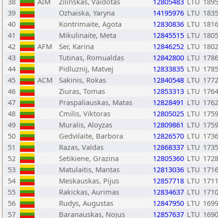
38
AIM
Zilinskas, Vaidotas
12805483
LTU
189
39
Ozhaiska, Yaryna
14195976
LTU
183
40
Kontrimaite, Agota
12830836
LTU
181
41
Mikulinaite, Meta
12845515
LTU
180
42
AFM
Ser, Karina
12846252
LTU
180
43
Tutinas, Romualdas
12842800
LTU
178
44
Pidluznij, Matvej
12833835
LTU
178
45
ACM
Sakinis, Rokas
12840548
LTU
177
46
Ziuras, Tomas
12853313
LTU
176
47
Praspaliauskas, Matas
12828491
LTU
176
48
Cmilis, Viktoras
12805025
LTU
175
49
Muralis, Aloyzas
12809861
LTU
175
50
Gedvilaite, Barbora
12826570
LTU
173
51
Razas, Valdas
12868337
LTU
173
52
Setikiene, Grazina
12805360
LTU
172
53
Matulaitis, Mantas
12813036
LTU
171
54
Meskauskas, Pijus
12857718
LTU
171
55
Rakickas, Aurimas
12834637
LTU
171
56
Rudys, Augustas
12847950
LTU
169
57
Baranauskas, Nojus
12857637
LTU
169