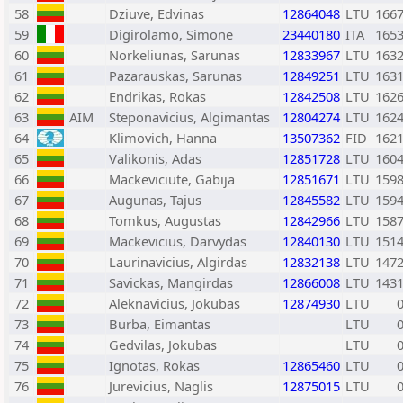
58
Dziuve, Edvinas
12864048
LTU
166
59
Digirolamo, Simone
23440180
ITA
165
60
Norkeliunas, Sarunas
12833967
LTU
163
61
Pazarauskas, Sarunas
12849251
LTU
163
62
Endrikas, Rokas
12842508
LTU
162
63
AIM
Steponavicius, Algimantas
12804274
LTU
162
64
Klimovich, Hanna
13507362
FID
162
65
Valikonis, Adas
12851728
LTU
160
66
Mackeviciute, Gabija
12851671
LTU
159
67
Augunas, Tajus
12845582
LTU
159
68
Tomkus, Augustas
12842966
LTU
158
69
Mackevicius, Darvydas
12840130
LTU
151
70
Laurinavicius, Algirdas
12832138
LTU
147
71
Savickas, Mangirdas
12866008
LTU
143
72
Aleknavicius, Jokubas
12874930
LTU
73
Burba, Eimantas
LTU
74
Gedvilas, Jokubas
LTU
75
Ignotas, Rokas
12865460
LTU
76
Jurevicius, Naglis
12875015
LTU