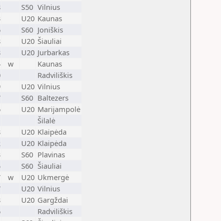
8
S50
Vilnius
3
U20
Kaunas
6
S60
Joniškis
8
U20
Šiauliai
8
U20
Jurbarkas
4
w
Kaunas
0
Radviliškis
9
U20
Vilnius
7
S60
Baltezers
6
U20
Marijampolė
1
Šilalė
8
U20
Klaipėda
2
U20
Klaipėda
3
S60
Plavinas
5
S60
Šiauliai
7
w
U20
Ukmergė
7
U20
Vilnius
8
U20
Gargždai
6
Radviliškis