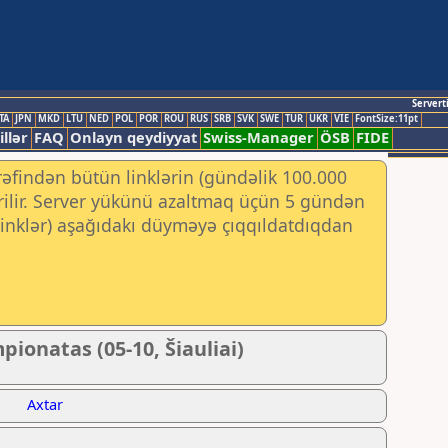
Servert
TA
JPN
MKD
LTU
NED
POL
POR
ROU
RUS
SRB
SVK
SWE
TUR
UKR
VIE
FontSize:11pt
illər
FAQ
Onlayn qeydiyyat
Swiss-Manager
ÖSB
FIDE
rəfindən bütün linklərin (gündəlik 100.000
irilir. Server yükünü azaltmaq üçün 5 gündən
 (linklər) aşağıdakı düyməyə çıqqıldatdıqdan
ionatas (05-10, Šiauliai)
Axtar