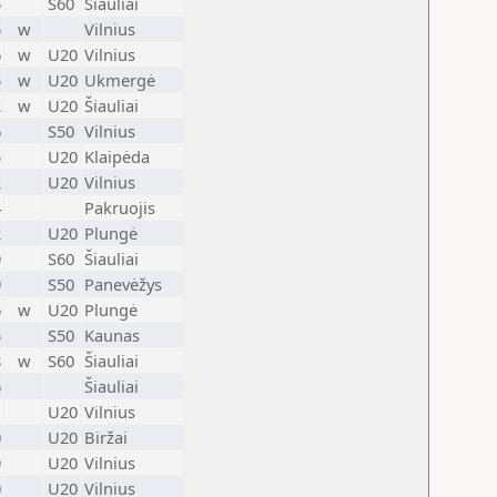
5
S60
Šiauliai
5
w
Vilnius
6
w
U20
Vilnius
5
w
U20
Ukmergė
2
w
U20
Šiauliai
6
S50
Vilnius
5
U20
Klaipėda
2
U20
Vilnius
4
Pakruojis
2
U20
Plungė
9
S60
Šiauliai
9
S50
Panevėžys
6
w
U20
Plungė
5
S50
Kaunas
8
w
S60
Šiauliai
6
Šiauliai
1
U20
Vilnius
0
U20
Biržai
9
U20
Vilnius
0
U20
Vilnius