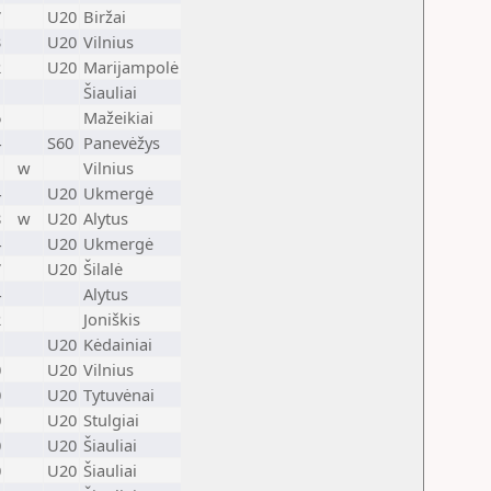
7
U20
Biržai
3
U20
Vilnius
2
U20
Marijampolė
1
Šiauliai
6
Mažeikiai
4
S60
Panevėžys
1
w
Vilnius
4
U20
Ukmergė
8
w
U20
Alytus
4
U20
Ukmergė
7
U20
Šilalė
4
Alytus
2
Joniškis
1
U20
Kėdainiai
0
U20
Vilnius
0
U20
Tytuvėnai
0
U20
Stulgiai
0
U20
Šiauliai
0
U20
Šiauliai