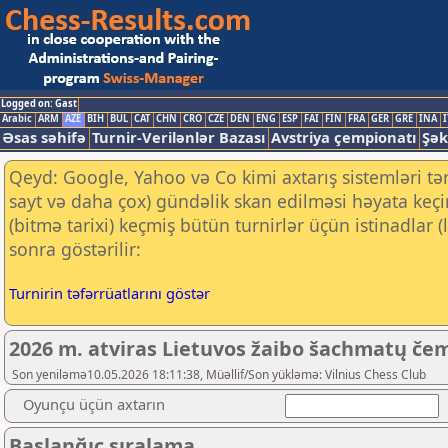
Logged on: Gast
Arabic
ARM
AZE
BIH
BUL
CAT
CHN
CRO
CZE
DEN
ENG
ESP
FAI
FIN
FRA
GER
GRE
INA
I
Əsas səhifə
Turnir-Verilənlər Bazası
Avstriya çempionatı
Şək
Qeyd: Google, Yahoo və Co kimi axtarış sistemləri tə
sayt və daha çox) gündəlik skan edilməsi həyata keç
(bitmə tarixi) keçmiş bütün turnirlər üçün istinadlar
sonra göstərilir:
Turnirin təfərrüatlarını göstər
2026 m. atviras Lietuvos žaibo šachmatų čemp
Son yeniləmə10.05.2026 18:11:38, Müəllif/Son yükləmə: Vilnius Chess Club
Oyunçu üçün axtarın
Başlanğıc sıralama