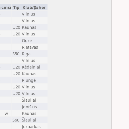
g
cinsi
Tip
Klub/Şəhər
4
Vilnius
2
Vilnius
9
U20
Kaunas
4
U20
Vilnius
6
Ogre
9
Rietavas
2
S50
Riga
6
Vilnius
4
U20
Kėdainiai
6
U20
Kaunas
4
Plungė
1
U20
Vilnius
7
U20
Vilnius
5
Šiauliai
3
Joniškis
0
w
Kaunas
2
S60
Šiauliai
7
Jurbarkas