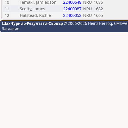
10
Temaki, Jamiedson
22400648
NRU
1686
11
Scotty, James
22400087
NRU
1682
12
Halstead, Richie
22400052
NRU
1665
Шах-Турнир-Резултати-Сървър
© 2006-2026 Heinz Herzog
, CMS-Ve
Заглавие