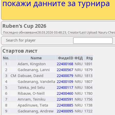
покажи данните за турнира
Ruben's Cup 2026
Последно обновяване28.03.2026 03:48:23, Creator/Last Upload: Nauru Ches
Search for player
Стартов лист
No.
Name
ФидеID
ФЕД
Rtg
1
Adam, Kingston
22400168
NRU
1891
2
Gadeanang, Lanni
22400567
NRU
1879
3
CM
Dabuae, David
22400079
NRU
1813
4
Gadeanang, Vandella
22400109
NRU
1807
5
Taleka, Jed Selu
22400117
NRU
1804
6
Ribauw, O-Neill
22400460
NRU
1780
7
Amram, Teiniku
22400591
NRU
1756
8
Apadinuwe, Tieta
22400885
NRU
1738
9
Gadeanang, Andrew
22400095
NRU
1722