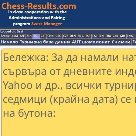
Logged on: Gast
Arabic
ARM
AZE
BIH
BUL
CAT
CHN
CRO
CZE
DEN
ENG
ESP
FAI
FIN
FRA
GER
GRE
INA
I
Начало
Турнирна база данни
AUT шампионат
Снимки
F
Бележка: За да намали н
сървъра от дневните инд
Yahoo и др., всички турни
седмици (крайна дата) се
на бутона: