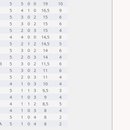
5
5
0
0
19
10
5
4
1
0
16,5
9
5
3
0
2
15
6
5
3
0
2
15
6
5
2
0
3
15
4
4
4
0
0
14,5
8
5
2
1
2
14,5
5
5
3
0
2
14
6
5
2
0
3
14
4
B
5
3
0
2
11,5
6
5
3
0
2
11
6
5
2
0
3
11
4
4
1
0
3
10
4
5
1
1
3
9,5
3
4
1
0
3
9
4
4
1
1
2
8,5
5
4
1
0
3
8
4
5
1
0
4
8
2
A
5
1
0
4
8
2