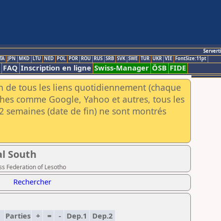
Servert
TA
JPN
MKD
LTU
NED
POL
POR
ROU
RUS
SRB
SVK
SWE
TUR
UKR
VIE
FontSize:11pt
FAQ
Inscription en ligne
Swiss-Manager
ÖSB
FIDE
an de tous les liens quotidiennement (chaque
rches comme Google, Yahoo et autres, tous les
e 2 semaines (date de fin) ne sont montrés
al South
ss Federation of Lesotho
Rechercher
Parties
+
=
-
Dep.1
Dep.2