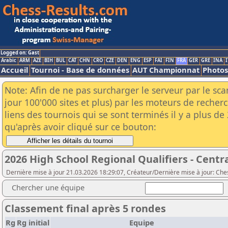
Logged on: Gast
Arabic
ARM
AZE
BIH
BUL
CAT
CHN
CRO
CZE
DEN
ENG
ESP
FAI
FIN
FRA
GER
GRE
INA
I
Accueil
Tournoi - Base de données
AUT Championnat
Photos
Note: Afin de ne pas surcharger le serveur par le sc
jour 100'000 sites et plus) par les moteurs de reche
liens des tournois qui se sont terminés il y a plus d
qu'après avoir cliqué sur ce bouton:
2026 High School Regional Qualifiers - Centr
Dernière mise à jour 21.03.2026 18:29:07, Créateur/Dernière mise à jour: Che
Chercher une équipe
Classement final après 5 rondes
Rg
Rg initial
Equipe