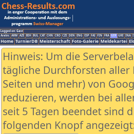
Logged on: Gast
Arabic
ARM
AZE
BIH
BUL
CAT
CHN
CRO
CZE
DEN
ENG
ESP
FAI
FIN
FRA
GER
GRE
INA
I
Home
TurnierDB
Meisterschaft
Foto-Galerie
Meldekartei
El
Hinweis: Um die Serverbel
tägliche Durchforsten aller 
Seiten und mehr) von Goog
reduzieren, werden bei alle
seit 5 Tagen beendet sind d
folgenden Knopf angezeigt