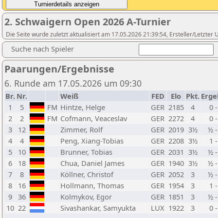
2. Schwaigern Open 2026 A-Turnier
Die Seite wurde zuletzt aktualisiert am 17.05.2026 21:39:54, Ersteller/Letzte
Suche nach Spieler
Paarungen/Ergebnisse
6. Runde am 17.05.2026 um 09:30
Br.
Nr.
Weiß
FED
Elo
Pkt.
Erge
1
5
FM
Hintze, Helge
GER
2185
4
0 -
2
2
FM
Cofmann, Veaceslav
GER
2272
4
0 -
3
12
Zimmer, Rolf
GER
2019
3½
½ 
4
4
Peng, Xiang-Tobias
GER
2208
3½
1 -
5
10
Brunner, Tobias
GER
2031
3½
½ 
6
18
Chua, Daniel James
GER
1940
3½
½ 
7
8
Köllner, Christof
GER
2052
3
½ 
8
16
Hollmann, Thomas
GER
1954
3
1 -
9
36
Kolmykov, Egor
GER
1851
3
½ 
10
22
Sivashankar, Samyukta
LUX
1922
3
0 -