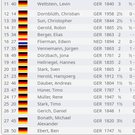
11
40
Wettstein, Levin
GER
1840
3
½ 
12
14
Dornblüth, Christian
GER
1958
2½
0 -
13
39
Sun, Christopher
GER
1844
2½
1 -
14
31
Gerold, Robin
GER
1865
2½
½ 
15
34
Berger, Elias
GER
1863
2
- -
16
27
Flierman, Edwin
NED
1894
2
0 -
17
35
Vennemann, Jürgen
GER
1863
2
1 -
18
49
Dörzbach, Jona
GER
1761
2
½ 
19
41
Hellriegel, Hannes
GER
1835
2
1 -
20
33
Stark, Sven
GER
1865
2
0 -
21
23
Herold, Hansjoerg
GER
1912
1½
0 -
22
46
Däuber, Andreas
GER
1804
1½
½ 
23
47
Hüner, Timo
GER
1787
1
1 -
24
17
Müller, Rene
GER
1947
½
25
20
Stark, Timo
GER
1937
1½
26
37
Gerich, Daniel
GER
1848
1
Bonath, Michael
27
45
GER
1820
3½
Alexander
28
50
Ebert, Ben
GER
1747
½