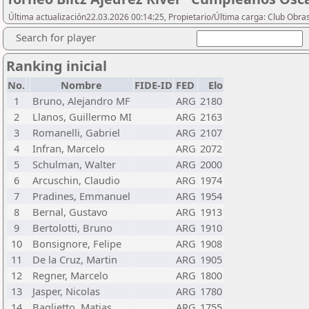
Última actualización22.03.2026 00:14:25, Propietario/Última carga: Club Obras
Search for player
Ranking inicial
No.
Nombre
FIDE-ID
FED
Elo
1
Bruno, Alejandro MF
ARG
2180
2
Llanos, Guillermo MI
ARG
2163
3
Romanelli, Gabriel
ARG
2107
4
Infran, Marcelo
ARG
2072
5
Schulman, Walter
ARG
2000
6
Arcuschin, Claudio
ARG
1974
7
Pradines, Emmanuel
ARG
1954
8
Bernal, Gustavo
ARG
1913
9
Bertolotti, Bruno
ARG
1910
10
Bonsignore, Felipe
ARG
1908
11
De la Cruz, Martin
ARG
1905
12
Regner, Marcelo
ARG
1800
13
Jasper, Nicolas
ARG
1780
14
Baglietto, Matias
ARG
1755