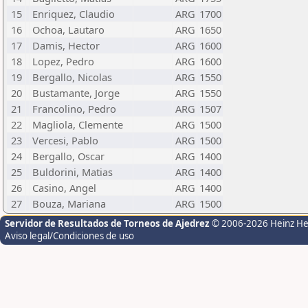
15
Enriquez, Claudio
ARG
1700
16
Ochoa, Lautaro
ARG
1650
17
Damis, Hector
ARG
1600
18
Lopez, Pedro
ARG
1600
19
Bergallo, Nicolas
ARG
1550
20
Bustamante, Jorge
ARG
1550
21
Francolino, Pedro
ARG
1507
22
Magliola, Clemente
ARG
1500
23
Vercesi, Pablo
ARG
1500
24
Bergallo, Oscar
ARG
1400
25
Buldorini, Matias
ARG
1400
26
Casino, Angel
ARG
1400
27
Bouza, Mariana
ARG
1500
Servidor de Resultados de Torneos de Ajedrez
© 2006-2026 Heinz H
Aviso legal/Condiciones de uso