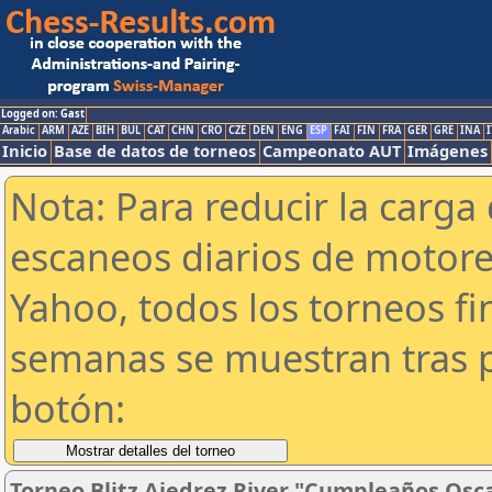
Logged on: Gast
Arabic
ARM
AZE
BIH
BUL
CAT
CHN
CRO
CZE
DEN
ENG
ESP
FAI
FIN
FRA
GER
GRE
INA
I
Inicio
Base de datos de torneos
Campeonato AUT
Imágenes
Nota: Para reducir la carga 
escaneos diarios de motor
Yahoo, todos los torneos f
semanas se muestran tras p
botón:
Torneo Blitz Ajedrez River "Cumpleaños Osc