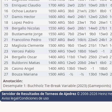
15
Enriquez Claudio
1700
ARG
2w0
22b1
10w0
20b1
16
Ochoa Lautaro
1650
ARG
3b0
21w½
23b1
8b0
1
17
Damis Hector
1600
ARG
4w0
24b1
12w0
22b0
1
18
Lopez Pedro
1600
ARG
5b0
23w1
7b0
26w1
1
19
Bergallo Nicolas
1550
ARG
6w0
26b1
14w0
27b1
1
20
Bustamante Jorge
1550
ARG
7b0
25w1
9b0
15w0
21
Francolino Pedro
1507
ARG
8w0
16b½
22w0
24b1
2
22
Magliola Clemente
1500
ARG
9b0
15w0
21b1
17w1
1
23
Vercesi Pablo
1500
ARG
10w0
18b0
16w0
-1
24
Bergallo Oscar
1400
ARG
11b0
17w0
25b0
21w0
2
25
Buldorini Matias
1400
ARG
12w0
20b0
24w1
6b0
2
26
Casino Angel
1400
ARG
13b0
19w0
-1
18b0
27
Bouza Mariana
1500
ARG
-½
-½
13b0
19w0
Anotación:
Desempate 1: Buchholz Tie-Break Variable (2023) (Gamepoints)
Servidor de Resultados de Torneos de Ajedrez
© 2006-2026 Heinz H
Aviso legal/Condiciones de uso