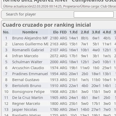
Última actualización22.03.2026 00:14:25, Propietario/Última carga: Club Obras
Search for player
Cuadro cruzado por ranking inicial
No.
Nombre
Elo
FED
1.Rd
2.Rd
3.Rd
4.Rd
1
Bruno Alejandro MF
2180
ARG
14w1
8b½
6w1
4b½
2
Llanos Guillermo MI
2163
ARG
15b1
7w1
5b1
11w1
3
Romanelli Gabriel
2107
ARG
16w1
10b1
4w0
12b1
4
Infran Marcelo
2072
ARG
17b1
9w1
3b1
1w½
5
Schulman Walter
2000
ARG
18w1
12b1
2w0
10b1
1
6
Arcuschin Claudio
1974
ARG
19b1
11w0
1b0
25w1
7
Pradines Emmanuel
1954
ARG
20w1
2b0
18w1
13b1
8
Bernal Gustavo
1913
ARG
21b1
1w½
11b0
16w1
1
9
Bertolotti Bruno
1910
ARG
22w1
4b0
20w1
14b1
10
Bonsignore Felipe
1908
ARG
23b1
3w0
15b1
5w0
11
De la Cruz Martin
1905
ARG
24w1
6b1
8w1
2b0
12
Regner Marcelo
1800
ARG
25b1
5w0
17b1
3w0
13
Jasper Nicolas
1780
ARG
26w1
14b0
27w1
7w0
14
Baglietto Matias
1755
ARG
1b0
13w1
19b1
9w0