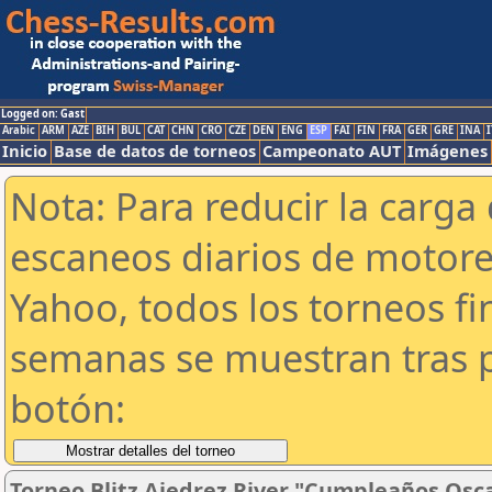
Logged on: Gast
Arabic
ARM
AZE
BIH
BUL
CAT
CHN
CRO
CZE
DEN
ENG
ESP
FAI
FIN
FRA
GER
GRE
INA
I
Inicio
Base de datos de torneos
Campeonato AUT
Imágenes
Nota: Para reducir la carga 
escaneos diarios de motor
Yahoo, todos los torneos f
semanas se muestran tras p
botón:
Torneo Blitz Ajedrez River "Cumpleaños Osc